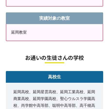
試験日程
一次試験：2026年9月27日（日）
二次試験：2026年11月15日（日）
実績対象の教室
英検対策も受付中です。
受験をご希望の方は、お気軽に明光義塾延岡教室までお
延岡教室
問い合わせください！
お通いの生徒さんの学校
高校生
延岡高校、延岡星雲高校、延岡工業高校、延岡
商業高校、延岡学園高校、聖心ウルスラ学園高
校、尚学館中高等部、聡明中高等部、高千穂高