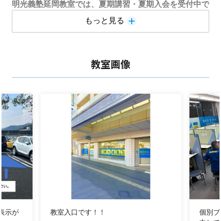
明光義塾延岡教室では、夏期講習・夏期入会を受付中で
す。
もっと見る
一人ひとりの学力や目標に合わせた個別指導で、苦手克
服から受験対策までしっかりサポートします。
ただ今、お問い合わせが大変増えております。
教室画像
最高のスタートを切れるよう、お早めにご相談くださ
い！
夏のYDK入会キャンペーン2026が7月末までとなってお
ります！！
夏限定！お得なキャンペーン実施中
【九州・沖縄・山口限定】夏の転塾キャンペーン
※8/30(土)まで
①無料体験参加でギフトカード1,000円分プレゼント
②ご入会で通常授業教材をプレゼント
表示が
教室入口です！！
個別ブ
※キャンペーンには適用条件があります。詳しくは教室