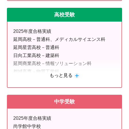
防衛大学ー理工学部（1次）
せた内容で、明光義塾の指導スタイルや教室の雰囲気を
近畿大学－国際学部
実感していただけます。
高校受験
京都芸術大学－情報デザイン学科
お申し込みは、【
コチラ
】から!(^^)!
九州産業大学－商学部
2025年度合格実績
関西外国語大学－英語国際学部
夏期講習受付中！
延岡高校－普通科、メディカルサイエンス科
横浜商科大学－商学部
期間：7/1（水）～8/29（土）
延岡星雲高校－普通科
崇城大学－薬学部
夏期講習の受付を開始しました。 学習習慣づくりから
日向工業高校－建築科
崇城大学－生物生命学部
受験対策まで一人ひとりに合わせてサポートします。
延岡商業高校－情報ソリューション科
久留米大学ー文学部
模試対策、検定対策等も実施しております。まずはお気
都城高専－物質工学科
久留米大学ー医学部（医療検査学科）
もっと見る
軽にお問合せ下さい！
聖心ウルスラ学園高校ー普通科特進コース、普通
名古屋芸術大学ー芸術学部
科総合コース
長崎総科大学ー総合情報学部
英検受付中！
延岡学園高校ー普通科アドバンスコース、普通科
岡山理科大学ー生命科学部
明光義塾延岡教室では、2026年度第2回 英検のお申し
中学受験
キャリアプランニングコース
込みを受け付けています。
鵬翔高校ー特進英数科
当教室は英検の準会場です。室生以外の方も受験できま
2025年度合格実績
日章学園高校－特別進学科特別進学コース
す。
尚学館中学校