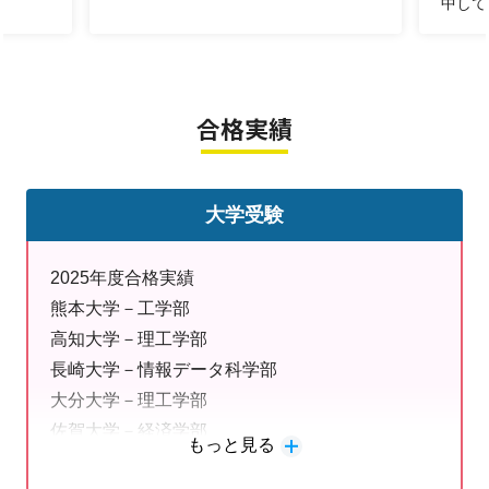
中して
までお問い合わせください。
明光義塾延岡教室のおすすめポイント
合格実績
〇一人ひとりの目標や学力に合わせたオーダーメイドカ
リキュラム
〇小学生・中学生・高校生まで全学年・全科目に対応
大学受験
〇定期テスト対策から受験対策まで幅広くサポート
〇英検対策・英検受験にも対応
この夏、新しい学習を始めるなら今がチャンスです。
2025年度合格実績
まずはお気軽にお問い合わせください！
熊本大学－工学部
高知大学－理工学部
無料体験授業受付中！！
長崎大学－情報データ科学部
大分大学－理工学部
明光義塾 延岡教室では、
【無料体験授業】
を受付中で
佐賀大学－経済学部
す！
もっと見る
宮崎県立看護大学－看護学部
体験授業では、生徒一人ひとりの目標や学習状況に合わ