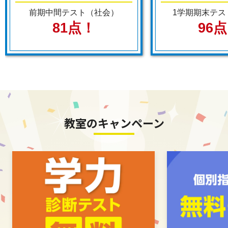
前期中間テスト（社会）
1学期期末テス
81点！
96
教室のキャンペーン