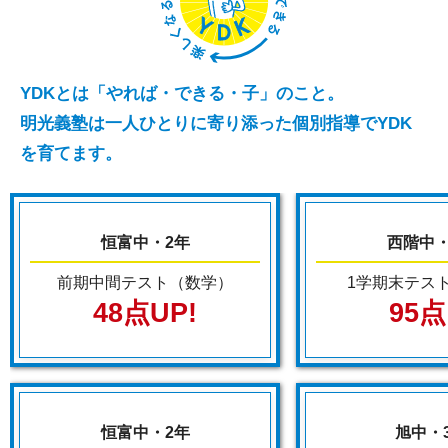
YDKとは「やれば・できる・子」のこと。
明光義塾は一人ひとりに寄り添った個別指導でYDK
を育てます。
恒富中・2年
西階中・
前期中間テスト（数学）
1学期末テス
48点UP!
95
恒富中・2年
旭中・