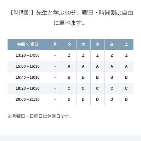
【時間割】先生と学ぶ90分。曜日・時間割は自由
に選べます。
時間 ＼ 曜日
月
火
水
木
金
土
13:20～14:50
-
Z
Z
Z
Z
Z
15:00～16:30
-
A
A
A
A
A
16:40～18:10
-
B
B
B
B
B
18:20～19:50
-
C
C
C
C
C
20:00～21:30
-
D
D
D
D
D
※月曜日・日曜日は休講日です。