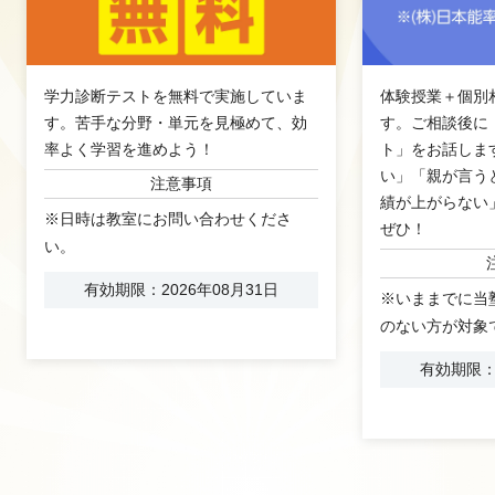
学力診断テストを無料で実施していま
体験授業＋個別
す。苦手な分野・単元を見極めて、効
す。ご相談後に
率よく学習を進めよう！
ト」をお話しま
い」「親が言う
注意事項
績が上がらない
※日時は教室にお問い合わせくださ
ぜひ！
い。
有効期限：2026年08月31日
※いままでに当
のない方が対象
有効期限：2