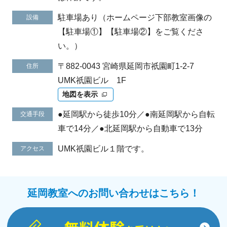
駐車場あり（ホームページ下部教室画像の
設備
【駐車場①】【駐車場②】をご覧くださ
い。）
〒882-0043 宮崎県延岡市祇園町1-2-7
住所
UMK祇園ビル 1F
地図を表示
●延岡駅から徒歩10分／●南延岡駅から自転
交通手段
車で14分／●北延岡駅から自動車で13分
UMK祇園ビル１階です。
アクセス
延岡教室へのお問い合わせはこちら！