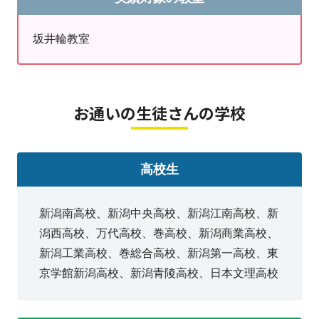
✓11月より
QUREOプログラミング教室始動しま
坂井輪教室
す！！
・小学２年生から高校生まで受付！
・プログラミングに興味ある…
・PCに慣れてほしい…
お通いの生徒さんの学校
勉強に関することもトータルでサポートできま
す♬
高校生
新潟南高校、新潟中央高校、新潟江南高校、新
潟西高校、万代高校、巻高校、新潟商業高校、
➡
坂井輪教室のインスタはこちら！
新潟工業高校、巻総合高校、新潟第一高校、東
ぜひご覧ください°˖✧◝(⁰▿⁰)◜✧˖°
京学館新潟高校、新潟青陵高校、日本文理高校