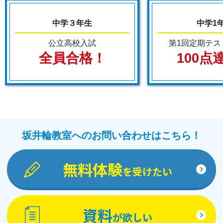
中学３年生
中学1
公立高校入試
第1回定期テス
全員合格！
100点
坂井輪教室へのお問い合わせはこちら！
無料体験
を受けたい
資料
が欲しい