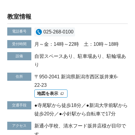
教室情報
電話番号
025-268-0100
月～金：14時～22時 土：10時～18時
受付時間
自習スペースあり、駐車場あり、駐輪場あ
設備
り
〒950-2041 新潟県新潟市西区坂井東6-
住所
22-23
地図を表示
●寺尾駅から徒歩18分／●新潟大学前駅から
交通手段
徒歩20分／●小針駅から自転車で17分
新通小学校、清水フード坂井店様が目印で
アクセス
す。