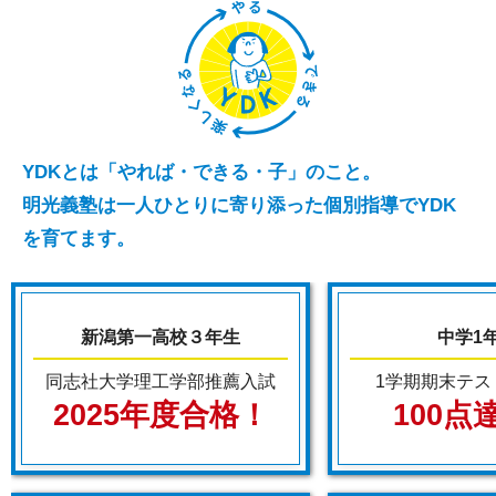
YDKとは「やれば・できる・子」のこと。
明光義塾は一人ひとりに寄り添った個別指導でYDK
を育てます。
新潟第一高校３年生
中学1
同志社大学理工学部推薦入試
1学期期末テス
2025年度合格！
100点