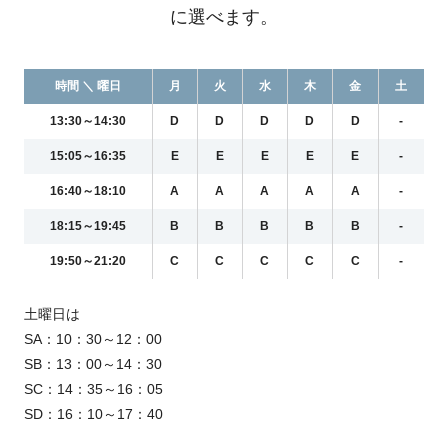
に選べます。
時間 ＼ 曜日
月
火
水
木
金
土
13:30～14:30
D
D
D
D
D
-
15:05～16:35
E
E
E
E
E
-
16:40～18:10
A
A
A
A
A
-
18:15～19:45
B
B
B
B
B
-
19:50～21:20
C
C
C
C
C
-
土曜日は
SA：10：30～12：00
SB：13：00～14：30
SC：14：35～16：05
SD：16：10～17：40