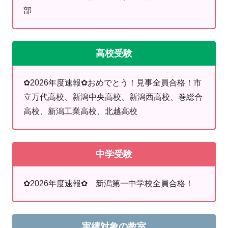
部
【小学生】
高校受験
＊自学の内容をご提案
＊学習時間確保
＊定期的に楽しく学べる
学習イベントも実施中！
✿2026年度速報✿おめでとう！見事全員合格！市
→中学受験プランはこちら
立万代高校、新潟中央高校、新潟西高校、巻総合
高校、新潟工業高校、北越高校
【高校生】
＊
個別指導と映像授業
を組み合わせたハイブリッド学習を活用
中学受験
し、志望校と受験日から逆算し最適なスケジュールをご提案！
＊状況によって
中学生の基礎から復習
！
✿2026年度速報✿ 新潟第一中学校全員合格！
＊
学校進度に合わせた授業を実施！
特に評定をあげたい生徒向
け！
→高校生学習プランはこちら
実績対象の教室