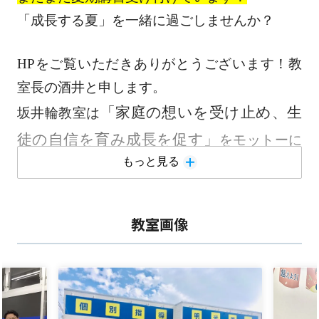
「成長する夏」を一緒に過ごしませんか？
HP
をご覧いただきありがとうございます！教
室長の酒井と申します。
「家庭の想いを受け止め、生
坂井輪教室は
徒の自信を育み成長を促す」
をモットーに
もっと見る
教室運営をしています。
・目標を一緒に決める
・やったこと（行動）を承認する
教室画像
・できなかった原因を一緒に探す
を特に
意識しています。
小さな成功体験を積み重ねて本当の自信を育て
られるように全力でサポートさせていただいて