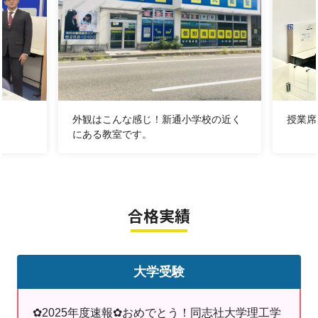
います。
＜体験授業の申し込みはコチラ＞
＜資料請求はコチラ＞
外観はこんな感じ！新通小学校の近く
授業席
にある教室です。
【中学生】
＊塾テキストメインの授業の実施、予習・復習など
生徒の状況
に合わせて対応可能！
合格実績
＊生徒の
つまずきポイント
を見つけて復習！場合によっては小
学生内容まで戻ることも…！
＊学校ワークや受験用テキストを２周以上するための
自習スケ
ジュール作成
大学受験
→中学生の通塾プラン
はこちら
✿2025年度速報✿おめでとう！同志社大学理工学