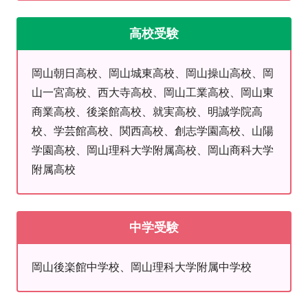
・中学3年だけど、今からでも受験に間に合いますか？
・テストで点が取れない
高校受験
・志望校は決まっていないけど、そろそろ受験のために準備し
たい
岡山朝日高校、岡山城東高校、岡山操山高校、岡
・最近学校の内容で困ることが増えてきた
山一宮高校、西大寺高校、岡山工業高校、岡山東
商業高校、後楽館高校、就実高校、明誠学院高
など、上記はほんの一例ですが様々なお声をお聞きしていま
校、学芸館高校、関西高校、創志学園高校、山陽
す。
学園高校、岡山理科大学附属高校、岡山商科大学
明光義塾で学習に関する不安を一緒に解消しませんか？ぜひ、
附属高校
お任せください。
■高校生の学力アップはMEIKO MUSEで！
中学受験
高校生向けの映像授業「MEIKO MUSE」で
その場しのぎじゃな
い本当の学力
を身に着けます！
岡山後楽館中学校、岡山理科大学附属中学校
一人ひとりに適した講座をご提案いたします。
個別指導で苦手をサポート＋映像授業
で学力の底上げ！