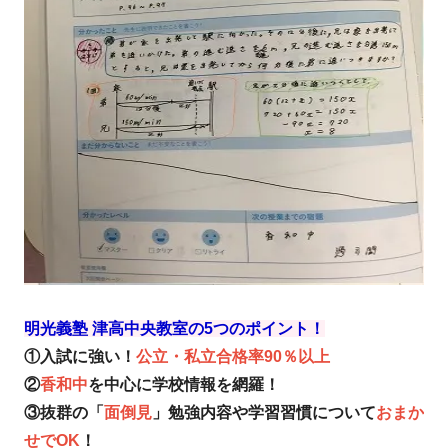
明光義塾 津高中央教室の5つのポイント！
①入試に強い！
公立・私立合格率90％以上
②
香和中
を中心に学校情報を網羅！
③抜群の「
面倒見
」勉強内容や学習習慣について
おまか
せでOK
！