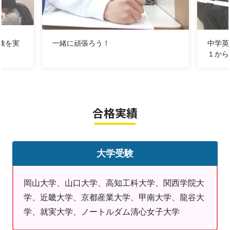
・新規の兄弟姉妹の同時入会の場合、お一人の授業料が
2ヶ月間半額になります
■ 無料体験授業実施中 ■
検を実
一緒に頑張ろう！
中学英
これまで授業を受けられたことのない方が対象で、授業
１から
を1回無料で体験していただけます。
■お問合せ直通電話
合格実績
086-214-1288
■無料体験授業(申込フォーム)
大学受験
https://www.meikogijuku.jp/taiken/S1384/entry
岡山大学、山口大学、高知工科大学、関西学院大
＿＿＿＿＿＿＿＿＿＿＿＿＿＿＿＿＿＿＿＿＿＿＿＿
学、近畿大学、京都産業大学、甲南大学、龍谷大
学、就実大学、ノートルダム清心女子大学
■よくお問い合わせいただくこと