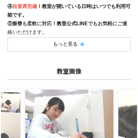
④
自習席完備
！教室が開いている日時はいつでも利用可
能です。
⑤
振替
も柔軟に対応！
教室公式LINE
でもお気軽にご連
絡いただけます。
もっと見る
【7月のキャンペーン】
■ 授業4回無料キャンペーン ■
期間中のご入会で、90分×4回分の授業を無料で受けら
教室画像
れます！
テスト対策や受験に向けて、ぜひご活用ください。
■ 入会金無料キャンペーン ■
期間中のご入会で、入会金(11,000円)が無料になります
■ 兄弟姉妹割引 ■
期間中のご入会で、入会月から2ヶ月間、授業料が半額
になります
・塾生の兄弟姉妹の方の入会