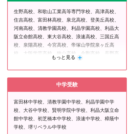
聞き取ります。
生野高校、和歌山工業高等専門学校、高津高校、
さらに学力診断テストを行い、お子さまの得意・不得意
住吉高校、富田林高校、泉北高校、登美丘高校、
を把握いたします。
河南高校、清教学園高校、利晶学園高校、利晶大
その中で教室長より最適な学習プラン・通塾スタイルを
阪立命館高校、東大谷高校、浪速高校、三国丘高
ご提案させていただきます。
校、泉陽高校、今宮高校、帝塚山学院泉ヶ丘高
↓
校、大阪学芸高校、狭山高校、金剛高校、長野高
もっと見る
校、上宮太子高校、精華高校、大阪暁光高校、阪
③各種手続き
南大学高校、上宮太子高校、大阪偕星高校、大阪
学習プラン決定後、通塾曜日・時間および諸規則・費用
緑涼高校、あべの翔学高校、清明学院高校、阪南
などを最終確認して入会手続き完了です。
中学受験
高校、松原高校、工芸高校、農芸高校、追手門大
無料体験をご希望のお客様もここで、お申し付けくださ
手前高校、初芝橋本高校、大阪夕陽丘学園高校、
い。
富田林中学校、清教学園中学校、利晶学園中学
興國高校、大塚高校（体育科）、咲くやこの花高
校、大谷中学校、賢明学院中学校、利晶大阪立命
校（演劇科）、大阪工芸高校（プロダクトデザイ
お問い合わせはこちらまで
館中学校、初芝橋本中学校、浪速中学校、樟蔭中
ン科）、日本航空高校、近畿大学工業高等専門学
tel:0721-63-0801(担当：岩井)
学校、堺リベラル中学校
校