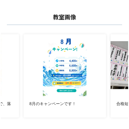
★8月キャンペーン、実施！★
教室画像
8月中にご入会の方に
、
4回分の授業を無料プレゼ
ント！
また、個別授業がお得な金額で4回分受講可
能！！
※上記の月別キャンペーンとの併用は出来ません。
三日市教室のデジタルパンフは
こちら！
無料体験授業、受付中！
学習相談、随時受付中！お気軽にお問い合わせください
━━━━━━━━━━━━━━
面談・無料学習相談の予約はこちら
https://vivit.video/f/379/
3kaichi2
で、落
8月のキャンペーンです！
合格短
━━━━━━━━━━━━━━
無料体験授業のご予約はこちら
https://vivit.video/f/379/
3kaichi