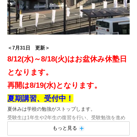
＜7
月31日 更新＞
8/12(水)～8/18(火)はお盆休み休塾日
となります。
再開は8/19(水)となります。
夏期講習、受付中！
夏休みは学校の勉強がストップします。
受験生は1年生や2年生の復習を行い、受験勉強を進め
ましょう！
もっと見る
非受験生も1学期の復習を行い、習ったことを完璧に！