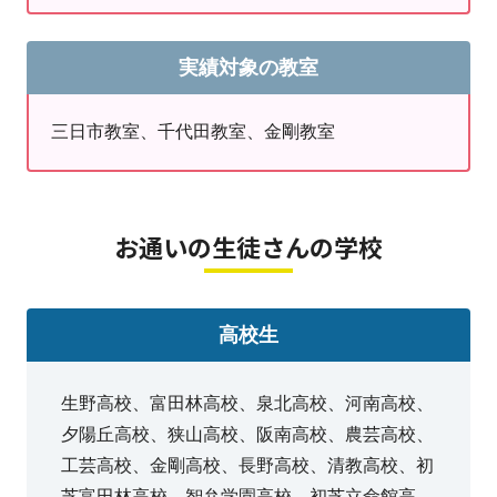
三日市教室のSNSもあります
Twitter
（現X）
実績対象の教室
Instagram
三日市教室、千代田教室、金剛教室
最新情報盛りだくさんの金剛グループのブログはこちら
から
→
http://meikongo.jugem.jp/?eid=349
お通いの生徒さんの学校
高校生
生野高校、富田林高校、泉北高校、河南高校、
夕陽丘高校、狭山高校、阪南高校、農芸高校、
工芸高校、金剛高校、長野高校、清教高校、初
芝富田林高校、智弁学園高校、初芝立命館高