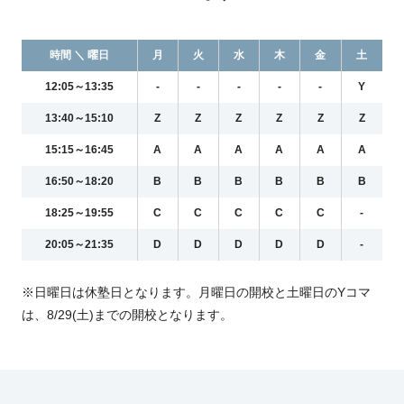
時間 ＼ 曜日
月
火
水
木
金
土
12:05～13:35
-
-
-
-
-
Y
13:40～15:10
Z
Z
Z
Z
Z
Z
15:15～16:45
A
A
A
A
A
A
16:50～18:20
B
B
B
B
B
B
18:25～19:55
C
C
C
C
C
-
20:05～21:35
D
D
D
D
D
-
※日曜日は休塾日となります。月曜日の開校と土曜日のYコマ
は、8/29(土)までの開校となります。