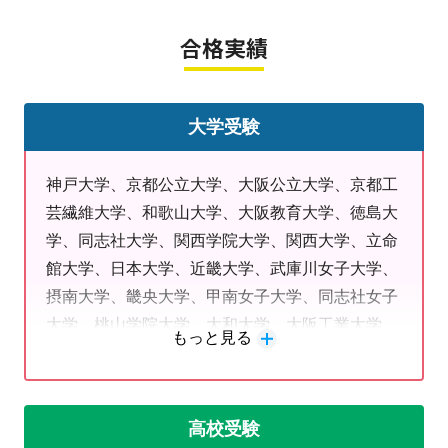
━━━━━━━━━━━━━━
合格実績
私たちは生徒一人ひとりの分かったを大切に
全力で取り組んでおります！！
無料体験授業も実施中です
大学受験
東中学校、加賀田中学校、南花台中学校、美加の台中学
神戸大学、京都公立大学、大阪公立大学、京都工
校、千早赤阪中学校の対策はお任せください！
芸繊維大学、和歌山大学、大阪教育大学、徳島大
学、同志社大学、関西学院大学、関西大学、立命
お問い合わせの流れ
館大学、日本大学、近畿大学、武庫川女子大学、
①まずは教室までお電話をください。
摂南大学、畿央大学、甲南女子大学、同志社女子
面談の日時を設定します。
大学、桃山学院大学、大和大学、大阪工業大学、
↓
もっと見る
関西外国語大学、追手門学院大学、四天王寺大
学、大阪電気通信大学、阪南大学、龍谷大学、森
②学習相談・教室見学
ノ宮医療大学、大阪商業大学 など
明光義塾のシステムや進め方を説明します。
高校受験
またお子様・保護者様より現在の状況・目標・ご要望を