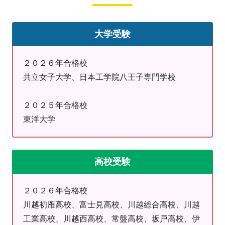
カウンセリング・体験授業の流れ
①まずはお電話にてご予約 TEL：049-293-3331
大学受験
②通知表・定期テスト結果・北辰テスト結果などをご持
参のうえカウンセリングへ
２０２６年合格校
③お伺いした現状を踏まえて体験授業へ
共立女子大学、日本工学院八王子専門学校
④体験授業後、保護者様に授業のご報告
⑤入会をご決断頂けましたら当教室までご連絡ください
２０２５年合格校
（即決も可能です）
東洋大学
⑥入会手続きを行い、初回の授業日を決めてスタート！
♪夏休み
のお得なキャンペーン
高校受験
・お友達・ご兄弟姉妹限定！１０００円分のギフトカー
ドプレゼント！
２０２６年合格校
・４回分の無料体験授業実施中！夏期講習で苦手克服・
川越初雁高校、富士見高校、川越総合高校、川越
１学期の復習に使おう！
工業高校、川越西高校、常盤高校、坂戸高校、伊