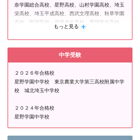
奈学園総合高校、星野高校、山村学園高校、埼玉
栄高校、埼玉平成高校、西武文理高校、秋草学園
高校、聖望高校、武蔵越生高校、秀明英光高校
もっと見る
２０２５年合格校
朝霞高校、坂戸高校、富士見高校、川越工業高
中学受験
校、川越西高校、川越総合高校、川越市立川越高
校、川越南高校、大宮武蔵野高校、大宮南高校
２０２６年合格校
川越東高校、星野高校、山村学園高校、山村国際
星野学園中学校 東京農業大学第三高校附属中学
高校、埼玉栄高校、秀明英光高校、埼玉平成高
校 城北埼玉中学校
校、東野高校、自由の森学園高校
２０２４年合格校
２０２４年合格校
星野学園中学校
川越総合高校、松山高校、新座柳瀬高校、大宮武
蔵野高校、川越工業高校、与野高校、川越市立川
越高校、上尾高校、西武学園文理高校、西武台高