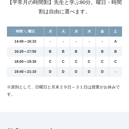
【平常月の時間割】先生と学ぶ90分。曜日・時間
割は自由に選べます。
時間 ＼ 曜日
月
火
水
木
金
土
14:40～16:10
-
-
-
-
-
A
16:20～17:50
B
B
B
B
B
B
18:00～19:30
C
C
C
C
C
C
19:40～21:10
D
D
D
D
D
-
※原則として、日曜日と月末２９日～３１日は授業がお休みで
す。