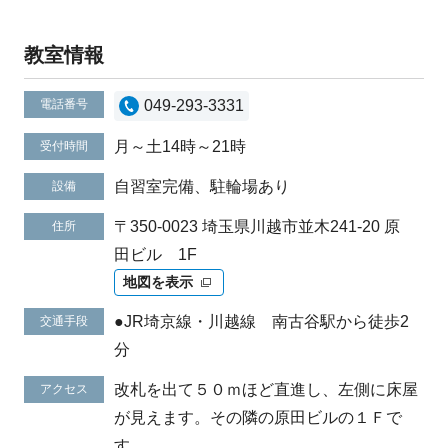
教室情報
電話番号
049-293-3331
月～土14時～21時
受付時間
自習室完備、駐輪場あり
設備
〒350-0023 埼玉県川越市並木241-20 原
住所
田ビル 1F
地図を表示
●JR埼京線・川越線 南古谷駅から徒歩2
交通手段
分
改札を出て５０ｍほど直進し、左側に床屋
アクセス
が見えます。その隣の原田ビルの１Ｆで
す。