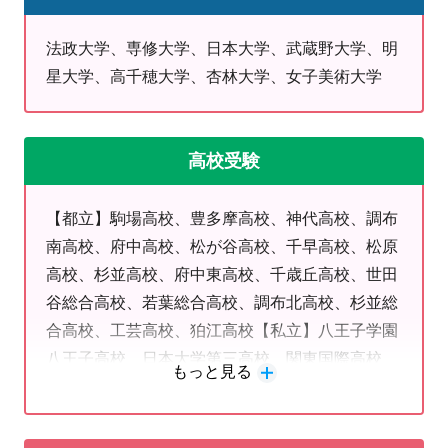
丈夫です
法政大学、専修大学、日本大学、武蔵野大学、明
【中学生】
星大学、高千穂大学、杏林大学、女子美術大学
●定期テスト対策
お近くの中学校（調布三中、調布六中、調布七中、狛江
三中、狛江四中など）の学校別で定期テスト対策を実施
高校受験
しています
私立中にお通いの方も対応いたしますのでご安心くださ
【都立】駒場高校、豊多摩高校、神代高校、調布
い
南高校、府中高校、松が谷高校、千早高校、松原
高校、杉並高校、府中東高校、千歳丘高校、世田
●高校受験対策
谷総合高校、若葉総合高校、調布北高校、杉並総
早めに対策を始めたい中1・2生もお預かりいたします
合高校、工芸高校、狛江高校【私立】八王子学園
皆様の志望校に合わせた対策をさせていただきます
八王子高校、日本大学第三高校、関東国際高校、
もっと見る
都立・私立ともに第一志望校に合格できるように一緒に
駒沢学園女子高校、日本女子体育大学附属二階堂
頑張りましょう
高校、駒場学園高校、和光高校、大成高校、杉並
学院高校、八王子実践高校、大東学園高校、日本