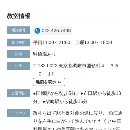
教室情報
電話番号
042-426-7438
平日11:00～21:00 土曜13:00～18:00
受付時間
駐輪場あり
設備
〒182-0022 東京都調布市国領町４－３５
住所
－２ １F
地図を表示
●国領駅から徒歩5分／●布田駅から徒歩13
交通手段
分／●柴崎駅から徒歩16分
改札を出て駅と反対側の道に渡り、 狛江通
アクセス
りを左手に曲がって進んでいただくと中華
料理屋さんや美容院のあるマンションが見