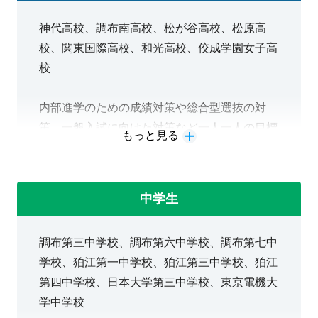
《受付時間》
神代高校、調布南高校、松が谷高校、松原高
8/3(月)
13：00
～21：00
校、関東国際高校、和光高校、佼成学園女子高
8/4(火) 11：00～21：00
校
8/5(水) 11：00～21：
00
8/6(木) 11：00～21：00
内部進学のための成績対策や総合型選抜の対
策、一般入試に向けた対策など一人一人の目標
8/7(金) 11：00～21：00
もっと見る
に向けて必要な対策を行っています。
8/8(土) 13：00～18：00
※
日曜日は休塾日です
中学生
調布第三中学校、調布第六中学校、調布第七中
学校、狛江第一中学校、狛江第三中学校、狛江
第四中学校、日本大学第三中学校、東京電機大
学中学校