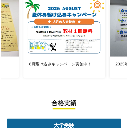
学校の授業の宿題のサポートはお任せください
特に算数では、小数、分数、およその数、単位量当たり
の大きさ、割合や百分率、場合の数などの単元がつまず
きやすいので、
早めに対策をすることが重要です
英語に関しては、中学から本格的に単語や文法がスター
トします
8月駆け込みキャンペーン実施中！
202
小学生のうちに身に着けておくことで、中学に入ってか
らも授業の入りがスムーズになります
ご希望により英検対策や中学校内容の先取りも可能です
●中学受験対策
合格実績
明治大学付属明治、晃華学園、桐朋女子など
志望校に合わせた対策を行うことができます
受験をするか迷っている人もまずは一度お話だけでも大
大学受験