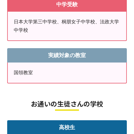
【高校生】
中学受験
学園高校、国本女子高校、明星高校
●定期テスト対策
総合型選抜や学校推薦選抜では学校での成績がとても大
日本大学第三中学校、桐朋女子中学校、法政大学
事です
中学校
中学校よりも科目数が増え、今まで以上に予習復習が大
切になります
数学や物理、化学もお任せください
実績対象の教室
●大学受験対策
国領教室
総合型・学校推薦で使う面接や小論文対策もさせていた
だいています
一般受験では志望校に合わせた科目・傾向に合わせた対
お通いの生徒さんの学校
策を行います
国領教室で一緒に頑張りましょう！
高校生