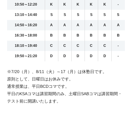
10:50～12:20
K
K
K
K
K
-
13:10～14:40
S
S
S
S
S
S
14:50～16:20
A
A
A
A
A
A
16:30～18:00
B
B
B
B
B
B
18:10～19:40
C
C
C
C
C
-
19:50～21:20
D
D
D
D
D
-
※7/20（月）、8/11（火）～17（月）は休塾日です。
原則として、日曜日はお休みです。
通常授業は、平日BCDコマです。
平日のKSAコマは講習期間のみ、土曜日SABコマは講習期間・
テスト前に開講いたします。