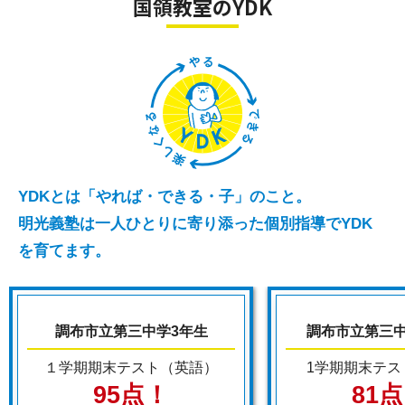
国領教室のYDK
YDKとは「やれば・できる・子」のこと。
明光義塾は一人ひとりに寄り添った個別指導でYDK
を育てます。
調布市立第三中学3年生
調布市立第三中
１学期期末テスト（英語）
1学期期末テス
95点！
81