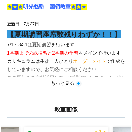
★
★
★
明光義塾 国領教室
★
★
★
更新日 7
月27
日
【夏期講習座席数残りわずか！！】
7/1～8/31は夏期講習を行います！
1学期までの総復習と2学期の予習
をメインで行います
カリキュラムは生徒一人ひとり
オーダーメイド
で作成を
していますので、お気軽にご相談ください！
この夏休みを有効活用して、2学期にいいスタートが切
もっと見る
れるように一緒に頑張っていきましょう！！
教室画像
【小学生】
染地、第二、八雲台、杉森、国領、柏野など
私立小にお通いの生徒さんも大歓迎です