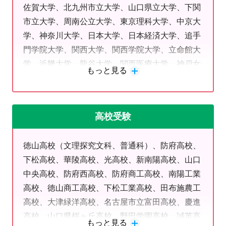
佐賀大学、北九州市立大学、山口県立大学、下関
点数を上げたい方、2学期のスタートをスムーズに切り
市立大学、周南公立大学、東京理科大学、中京大
たい方・・・
学、神奈川大学、日本大学、日本経済大学、追手
いろいろな不安をお持ちだと思います。
門学院大学、関西大学、関西学院大学、立命館大
頑張りたいけど不安・・・そのように思われるのは自然
学、近畿大学、龍谷大学、関西医療大学、神戸女
なことです。
もっと見る
子大学、奈良大学、川崎医療福祉大学、安田女子
大学、広島国際大学、広島工業大学、広島経済大
「苦手科目を克服したい」「部活と勉強を両立させた
学、山口学芸大学、東亜大学、九州産業大学、久
い」「何から始めて良いのかわからない」「学習時間は
高校受験
留米大学、西南女学院大学、福岡看護大学、福岡
取っているにもかかわらず成績が思うように伸びない」
女学院看護大学、中村学園大学、水産大学校、姫
...など、お悩みの方もいらっしゃるのではないでしょう
徳山高校（文理探究文科、普通科）、防府高校、
路医療専門学校、岩国医療センター附属岩国看護
か。
下松高校、華陵高校、光高校、新南陽高校、山口
学校、YIC公務員専門学校
中央高校、防府西高校、防府商工高校、南陽工業
明光義塾小郡教室では、一人ひとりに寄りそったカウン
高校、徳山商工高校、下松工業高校、田布施農工
セリングを実施しています。
高校、大津緑洋高校、名古屋市立富田高校、慶進
まずはお気軽にご相談ください。
高校、山口県桜ヶ丘高校、野田学園高校、誠英高
もっと見る
また、小郡教室では、不定期ではありますが塾生のご要