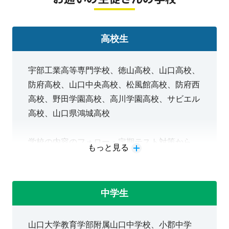
明光義塾小郡教室では、小学生・中学生の勉強の仕方・
高校生
進路指導をはじめ、高校生の定期テスト・内申点対策か
ら一般入試（共通テスト・二次試験）・推薦型入試対策
宇部工業高等専門学校、徳山高校、山口高校、
まで完全フォローできます。
このホームページのお問い
防府高校、山口中央高校、松風館高校、防府西
合わせコーナー
または
ここ
をクリックして、お気軽にお
高校、野田学園高校、高川学園高校、サビエル
問合せください。
高校、山口県鴻城高校
教室長 秋本
学校の内容のフォロー・定期テスト対策から、
もっと見る
入試対策（一般選抜・学校推薦型選抜・総合型
選抜）までカバーできます。まずはカウンセリ
ングでいろいろお話を聞かせてください。
中学生
山口大学教育学部附属山口中学校、小郡中学