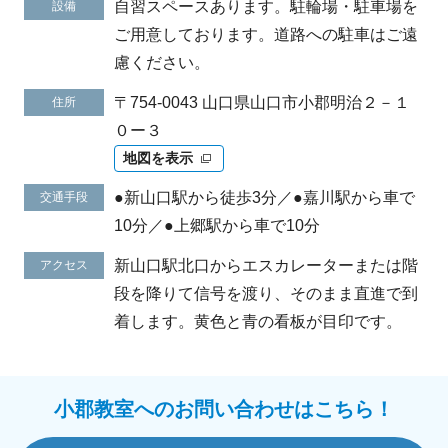
自習スペースあります。駐輪場・駐車場を
設備
ご用意しております。道路への駐車はご遠
慮ください。
〒754-0043 山口県山口市小郡明治２－１
住所
０ー３
地図を表示
●新山口駅から徒歩3分／●嘉川駅から車で
交通手段
10分／●上郷駅から車で10分
新山口駅北口からエスカレーターまたは階
アクセス
段を降りて信号を渡り、そのまま直進で到
着します。黄色と青の看板が目印です。
小郡教室へのお問い合わせはこちら！