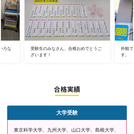
ります。
誠に勝手ながら、この期間のお問い
合わせについては
いろな
受験生のみなさん、合格おめでとうご
外観で
8/18(火)以降のご対応とさせていた
ざいます！
す。
だきます
。
所属している部活動によっては試合や大会なども多い時
合格実績
期ですね。
いつも以上に忙しい日々を送っていらっしゃるのではな
いかと思いますが、みなさん、夏休みの宿題は順調に進
大学受験
められているでしょうか。
東京科学大学、九州大学、山口大学、島根大学、
受験生の方はもちろん、苦手を克服したい方、テストの