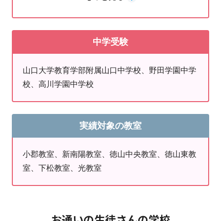
校、サビエル高校、中村学園高校、聖光高校、柳
望にお応えして
勉強会
を実施しています。
井学園高校、高水高校、精華学園高校、ルーテル
参加費無料・予約不要で塾外生も参加可能です。
学院高校、清水が丘高校、智翠館高校、徳山工業
中学受験
高等専門学校、宇部工業高等専門学校、大島商船
次回の日程が決まりましたらこちらのHP・Instagram等
高等専門学校
でお知らせします。
山口大学教育学部附属山口中学校、野田学園中学
校、高川学園中学校
プログラミング教材「QUREO（キ
実績対象の教室
ュレオ）」を導入しました
小郡教室、新南陽教室、徳山中央教室、徳山東教
初級コース：プログラミングの基礎を習得
室、下松教室、光教室
中級コース：大学受験の受験科目「情報」の内容も含
む、本格的な実践コース
無料体験授業も受け付けていますので、ご興味のある方
お通いの生徒さんの学校
は教室までお問い合わせください。