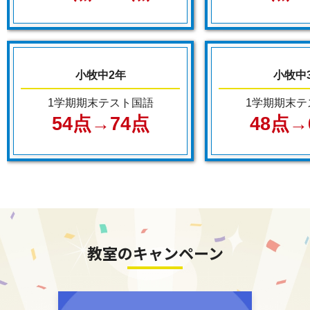
小牧中2年
小牧中
1学期期末テスト国語
1学期期末テ
54点→74点
48点→
教室のキャンペーン