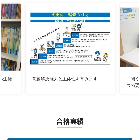
【努力できることが、才能である！】
あきらめない講師が、お子さまと一緒になって勉強に向
き合います！
【ブログ】
New
✅
夏期講習だけでも大丈夫？まずは『問診』から始め
る理由
✅
健康診断は毎年受けるのに、「学力診断」は受けな
くて大丈夫ですか？
い生徒
問題解決能力と主体性を育みます
「聞く
✅
成績が伸びる宿題、伸びない宿題「宿題の量と質」
つの要
✅
『勉強しなさい！』が毎日の会話になっていません
か？
✅
小学4年生から急に勉強が難しくなる理由とは？
✅
中1の夏期講習 2学期に激変する難易度と家で勉強が
合格実績
続くコツ
✅
中2の夏から部活の主役に！部活と受験を両立「すき