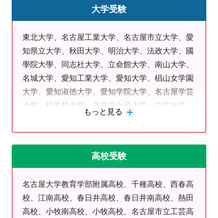
ま時間勉強術」
大学受験
✅
定期テスト対策時事問題
東北大学、名古屋工業大学、名古屋市立大学、愛
★Instagram★
知県立大学、秋田大学、明治大学、法政大学、國
生徒にアンケート！教室の好きなところ
學院大學、同志社大学、立命館大学、南山大学、
名城大学、愛知工業大学、愛知大学、椙山女学園
大学、愛知淑徳大学、愛知学院大学、名古屋学芸
大学、桜美林大学、名古屋女子大学、中京大学、
もっと見る
金城学院大学、中部大学、大同大学、人間環境大
学、名古屋経済大学
高校受験
名古屋大学教育学部附属高校、千種高校、西春高
校、江南高校、春日井高校、春日井南高校、熱田
高校、小牧南高校、小牧高校、名古屋市立工芸高