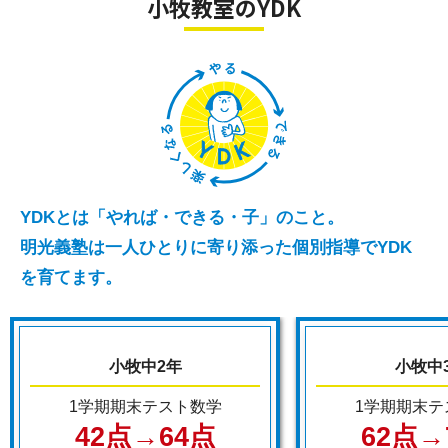
小牧教室のYDK
YDKとは「やれば・できる・子」のこと。
明光義塾は一人ひとりに寄り添った個別指導でYDK
を育てます。
小牧中2年
小牧中
1学期期末テスト数学
1学期期末テ
42点→64点
62点→