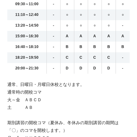
09:30～11:00
-
○
○
○
○
○
11:10～12:40
-
○
○
○
○
○
13:20～14:50
-
○
○
○
○
-
15:00～16:30
-
A
A
A
A
A
16:40～18:10
-
B
B
B
B
B
18:20～19:50
-
C
C
C
C
-
20:00～21:30
-
D
D
D
D
-
通常、日曜日・月曜日休校となります。
通常時の開校コマ
火～金 ＡＢＣＤ
土 ＡＢ
期別講習の開校コマ（夏休み、冬休みの期別講習の期間は
「〇」のコマを開校します。）