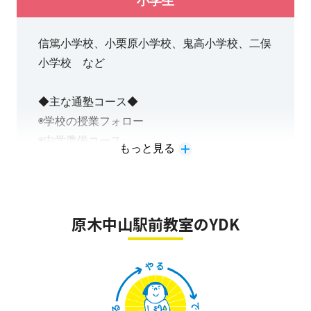
小学生
漢検・英検も準会場のため、教室での受験が可
Q.映像授業って…？
能です。
A.プロの予備校講師の授業を明光で受講できま
信篤小学校、小栗原小学校、鬼高小学校、二俣
す。
小学校 など
教室にあるタブレットを使用して視聴します。
授業で扱う内容や使用教材は一人ひとりの目標
実際に受講した高校生からは「学校の授業の理
◆主な通塾コース◆
や学力に合わせて決定します。
解が深まった」「模試の点数がアップした」と
◉学校の授業フォロー
好評です。
◉中学準備コース
もっと見る
◉中学受験対策コース（集団塾のフォローも可
その他、参加費無料のテスト対策イベントや学
Q.小論文の対策もできますか？
能です）
習習慣が身につくような取り組みも行っており
A.できます。
◉検定対策コース
ます。
◉学習習慣定着コース
原木中山駅前教室のYDK
Q.定期考査の科目数が多すぎるけど対策できま
すか？
A.テスト前の期間のみ授業回数を増やして対策
することができます。