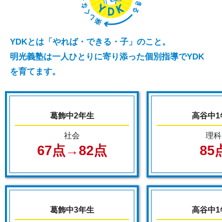
YDKとは「やれば・できる・子」のこと。
明光義塾は一人ひとりに寄り添った個別指導でYDK
を育てます。
葛飾中2年生
高谷中1
社会
理科
67点→82点
85
葛飾中3年生
高谷中1