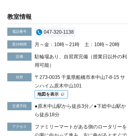
教室情報
電話番号
047-320-1138
月～金：10時～21時 土：10時～20時
受付時間
駐輪場あり、自習席完備（授業日以外の利
設備
用可能）
〒273-0035 千葉県船橋市本中山7-8-15 サ
住所
ンハイム原木中山101
地図を表示
●原木中山駅から徒歩3分／●下総中山駅か
交通手段
ら徒歩18分
ファミリーマートがある側のロータリーを
アクセス
公園に向かって進み、左に曲がるとすぐで