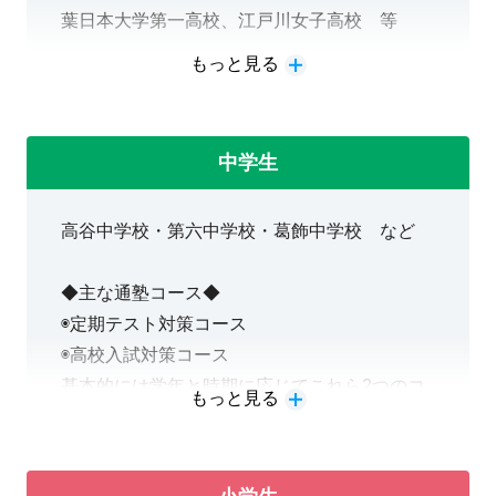
葉日本大学第一高校、江戸川女子高校 等
平日：9時00分～21時
土曜：9時00分～20時
もっと見る
◆主な通塾コース◆
※お電話は13時～受付。日により変更あり。
※全てのコースで対面授業と映像授業の選択が
できます。
中学生
ーーーーーーーーーー
◉一般選抜対策コース
高谷中学校・第六中学校・葛飾中学校 など
◉推薦型選抜対策コース
↓お問い合わせはこちら↓
◉定期考査対策コース
TEL：047-320-1138
◆主な通塾コース◆
◉検定対策コース など
◉定期テスト対策コース
通っている高校や通塾コースに応じて教材やプ
◉高校入試対策コース
ランを決定します。
基本的には学年と時期に応じてこれら2つのコ
もっと見る
ースを切り替えて授業は進行していきます。
高校生の通塾に関するFAQ
◉検定対策コース