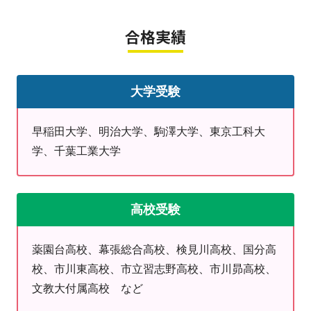
①４回分授業無料 ４回分の授業が
無料に♪
合格実績
②お試し無料体験授業 教室見学を
兼ねて雰囲気を
大学受験
③紹介キャンペーン 1000円分のデ
早稲田大学、明治大学、駒澤大学、東京工科大
ジタルギフトを紹介者・入会者双方
学、千葉工業大学
に♪
✨原木中山駅前教室の合格実績✨
高校受験
船橋東高校（複数名）、幕張総合高校（複数名）、国分高校、市立習志野高校、千葉女子
薬園台高校、幕張総合高校、検見川高校、国分高
高校、市川東高校（複数名）、市川昴高校（複数名）、県立松戸高校、市川南高校（複数
校、市川東高校、市立習志野高校、市川昴高校、
名） など
文教大付属高校 など
✨高谷･第六･葛飾中、高校生の方必見✨