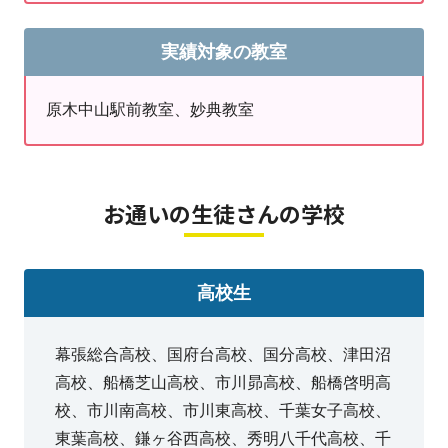
定期テスト対策・高校入試対策はお任せください！
実績対象の教室
こんなお子さまが明光義塾に向いています
☑
定期テスト（内申点･評定UP）の対策
と
入試対策
の両方をしてほしい
☑何から手をつけるべきか分からないので、
勉強の仕方
から教えてほしい
原木中山駅前教室、妙典教室
☑学校の
予習
･
復習
をしたい
☑自分から先生に
質問するのが苦手
☑
学校の授業や課題のサポート
もしてほしい
☑家だと集中して学習できないので、
勉強場所に困っている
お通いの生徒さんの学校
⇒ そんなあなたは「明光義塾向き」です！一緒に悩み
を解決しましょう！
高校生
【教室開校時間】
平日：16時30分～21時
幕張総合高校、国府台高校、国分高校、津田沼
土曜：14時55分～20時
高校、船橋芝山高校、市川昴高校、船橋啓明高
※お電話は13時～受付。日により変更あり。
校、市川南高校、市川東高校、千葉女子高校、
東葉高校、鎌ヶ谷西高校、秀明八千代高校、千
【夏期講習期間の場合】