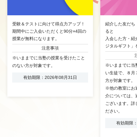
受験＆テストに向けて得点力アップ！
紹介した友だち
期間中にご入会いただくと90分×4回の
ると
授業が無料になります。
入会した方・紹
ジタルギフト」
注意事項
※いままでに当塾の授業を受けたこと
※いままでに当
のない方が対象です。
い生徒で、８月
有効期限：2026年08月31日
方が対象です。
※他の教室にお
介については、
ございます。詳
ださい。
有効期限：2