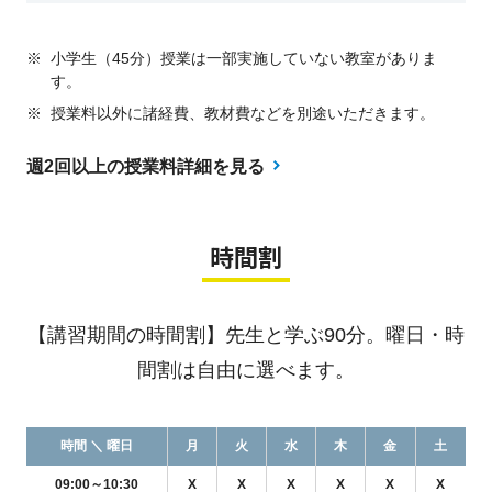
※
小学生（45分）授業は一部実施していない教室がありま
す。
※
授業料以外に諸経費、教材費などを別途いただきます。
週2回以上の授業料詳細を見る
時間割
【講習期間の時間割】先生と学ぶ90分。曜日・時
間割は自由に選べます。
時間 ＼ 曜日
月
火
水
木
金
土
09:00～10:30
X
X
X
X
X
X