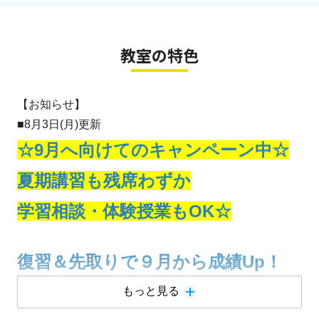
教室の特色
【お知らせ】
■8月3日(月)更新
☆9月へ向けてのキャンペーン中☆
夏期講習も残席わずか
学習相談・体験授業もOK☆
復習＆先取りで９月から成績Up！
＜８月のキャンペーン＞
もっと見る