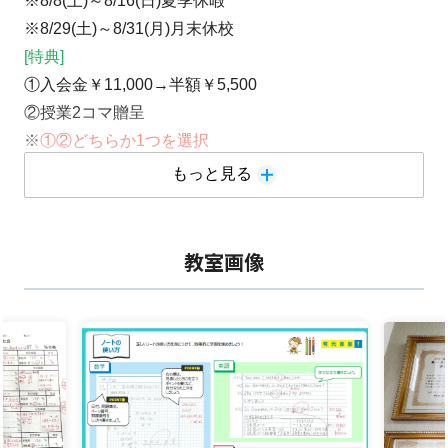
※8/8(土)～8/16(日)夏季休暇
※8/29(土)～8/31(月)月末休校
[特典]
①入会金￥11,000→半額￥5,500
②授業2コマ贈呈
※
①②どちらか1つを選択
もっと見る
★
高3生入塾受け入れは9/28(月)まで
！
お早めに
！
教室画像
この夏高2の皆さんは3年間の折り返し地点に差し掛か
りました。
国公立を目指す高2生はこの秋からの1年半からが受験
勉強の始まりです。
学校のテストは点数が取れても、全国模試では偏差値が
伸び悩む。