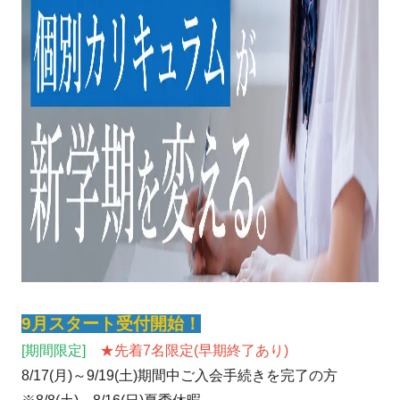
9月スタート受付開始！
[期間限定]
★先着7名限定(早期終了あり)
8/17(月)～9/19(土)期間中ご入会手続きを完了の方