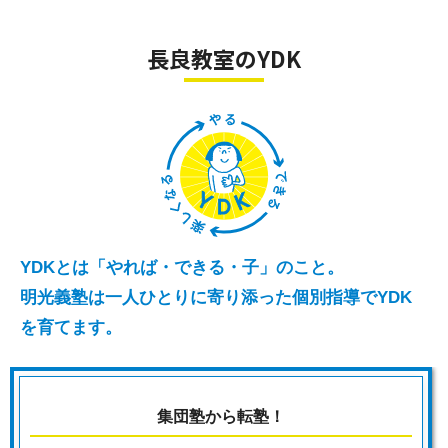
講も出来ます。
書にも完全対応
■授業中の答え合わせは生徒が行いますが誤答
■教科書以上の実力をつけ上位5校を目指すた
長良教室のYDK
直しは講師が行い、掘り下げて丁寧面倒見良く
めの応用力を育成
指導します。
■算数や国語だけでなく、理科や社会も
■英語は小学英語から、中1の先取り授業まで
■小学英語も毎時間授業でリスニングも
■テストが60点くらいの方でも90～100点が取
れるようになる
■授業中は講師がお子様一人ひとりの学力や性
YDKとは「やれば・できる・子」のこと。
格に合わせて丁寧に答え合わせ
明光義塾は一人ひとりに寄り添った個別指導でYDK
■友だちに勉強を教えられるくらい勉強が楽し
を育てます。
くなる！
集団塾から転塾！