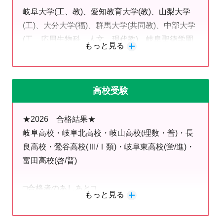
・入試に向けて1から個別指導で立て直したい人
岐阜大学(工、教)、愛知教育大学(教)、山梨大学
・入試までの計画的授業を受けたい人
(工)、大分大学(福)、群馬大学(共同教)、中部大学
・映像や一斉授業で質問がしづらい人
(工、応用生物科、人文、現代教)、岐阜聖徳学園
もっと見る
大学(教・人文)、名城大学(農、薬、情報工、人
お困りの方は当塾で体験授業をお申し込み下さい。
間)、中京大学(心理、文)、愛知大学(文)、金城学
長良地区の高校生個別指導は明光義塾長良教室へ。
院大学(文)、南山大学(理工、人文) ほか
高校受験
□卒業生のあしあと□
□■□
高校生のためのオススメプラン
□■□
★2026 合格結果★
※毎年輩出岐阜大学以外の有名大学あしあと
≪スタンダード≫
※好評！
岐阜高校・岐阜北高校・岐山高校(理数・普)・長
2026 愛知教育大学 ほか
「平日週2回＋土曜講座(2科目)」で日頃から1教科90分
良高校・鶯谷高校(Ⅲ/Ⅰ類)・岐阜東高校(蛍/進)・
2025 名古屋大学(2)、大阪公立大学 ほか
個別指導で4教科を指導。
富田高校(啓/普)
2024 名古屋工業大学 ほか
国公立を目指し受講科目がたくさん必要な方にオスス
2023 名古屋工業大学、愛知県立大学 ほか
メ。
□合格者のあしあと□
2022 明治大学、早稲田大学、同志社大学 ほか
英語・数学以外の国語や生物・化学なども入試に向けて
もっと見る
岐阜高等専門学校、岐阜高校、岐阜北高校、加納
個別受講出来ます。
高校、岐山高校、関高校、長良高校、各務原西高
名古屋大学、東北大学、奈良女子大学、大阪公立