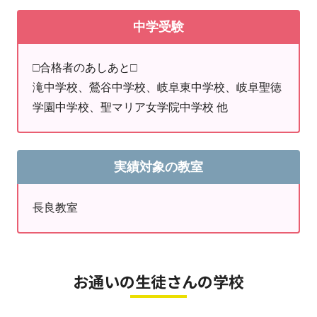
校、本巣松陽高校、各務原高校、岐阜総合学園高
大学(大阪市立大学含)、金沢大学、名古屋工業大
≪ベーシック≫
中学受験
校、岐阜城北高校、岐阜商業高校、市立岐阜商業
学、横浜国立大学、名古屋市立大学、静岡大学、
平日授業を週2回からお申込可能。私立大志望や部活に
高校、岐阜工業高校、岐南工業高校、岐阜農林高
新潟大学、信州大学、富山大学、三重大学、岐阜
多忙で両立をしたい1～2年生の方にオススメ。
□合格者のあしあと□
校、滝高校、名城大学附属高校(特進)、鶯谷高校
大学(医含)、弘前大学、福井大学、滋賀大学、島
滝中学校、鶯谷中学校、岐阜東中学校、岐阜聖徳
(Ⅲ含)、岐阜東高校、岐阜聖徳学園高校、聖マリ
根大学、大分大学、群馬大学、山梨大学、愛知教
□■□
中学生のためのオススメプラン
□■□
学園中学校、聖マリア女学院中学校 他
ア女学院高校、比叡山高校 他
育大学、愛知県立大学、岐阜薬科大学、岐阜県立
≪スタンダード≫
※好評！
看護大学、長野県立大学、静岡文化芸術大学、福
「平日週2回＋土曜講座(2教科)」にテスト直前だけ「テ
知山公立大学、早稲田大学、慶應義塾大学、上智
スト対策講座(1教科)」による5教科セット。
実績対象の教室
大学、中央大学、東京理科大学、明治大学、同志
全てが90分1教科の90分授業。上位進学校から一般志望
社大学、青山学院大学、法政大学、立教大学、立
校まで、一人ひとりの第一志望校に幅広く対応。
長良教室
命館大学、関西大学、関西学院大学、南山大学、
日本大学、中京大学、名城大学、藤田医科大学、
≪ベーシック≫
名古屋学芸大学、名古屋外国語大学、金城学院大
平日週2回または3回の平常授業のみのお申込。スポー
学 、椙山女学園大学、愛知淑徳大学、長浜バイオ
お通いの生徒さんの学校
ツクラブや習い事のスキマ曜日に受講が可能です。
大学、中部大学、愛知工業大学、大同大学、防衛
大学校、他