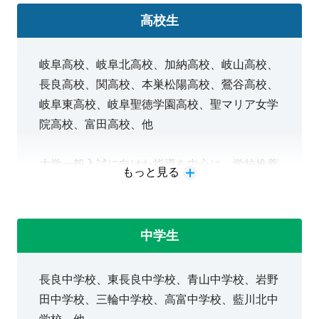
高校生
※岐阜農林高校からも島根大学生物資源科学部合
格！
岐阜高校、岐阜北高校、加納高校、岐山高校、
※岐阜農林高校からも岐阜大学応用生物科学部合
長良高校、関高校、本巣松陽高校、鶯谷高校、
格！
岐阜東高校、岐阜聖徳学園高校、聖マリア女学
※岐阜城北高校からも中京大学工学部合格！
院高校、富田高校、他
※岐阜総合学園高校からも名城大学農学部合格！
※岐南工業高校からも中京大学工学部合格！
大学一般入試に向けた指導を中心に、学校推薦
もっと見る
型選抜対策、通学の高校で学習する水準以上の
取り組みや、入試に向けての立て直しの受験対
策に対応します。また学校では大学受験に対応
中学生
していない授業が行われる高校でも、志望校に
向けて個別プランで受講することが出来ます。
長良中学校、東長良中学校、青山中学校、岩野
田中学校、三輪中学校、高富中学校、藍川北中
■大学一般入試対策