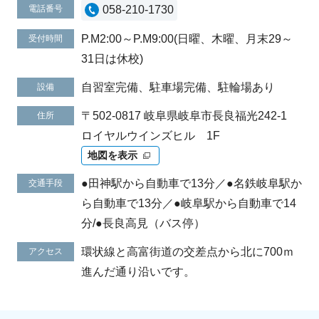
電話番号
058-210-1730
P.M2:00～P.M9:00(日曜、木曜、月末29～
受付時間
31日は休校)
自習室完備、駐車場完備、駐輪場あり
設備
〒502-0817 岐阜県岐阜市長良福光242-1
住所
ロイヤルウインズヒル 1F
地図を表示
●田神駅から自動車で13分／●名鉄岐阜駅か
交通手段
ら自動車で13分／●岐阜駅から自動車で14
分/●長良高見（バス停）
環状線と高富街道の交差点から北に700ｍ
アクセス
進んだ通り沿いです。