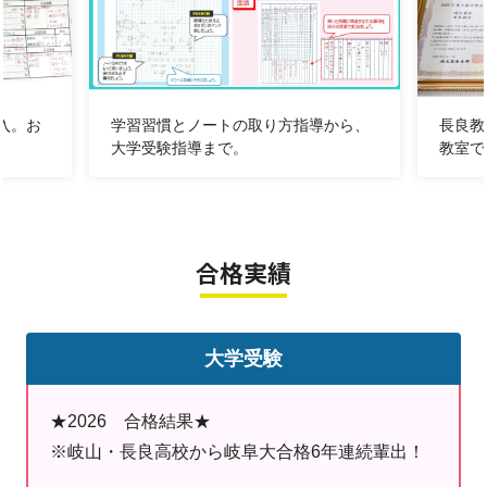
校内の偏差値が全国偏差値とは限りません。
高校受験偏差値は大学受験偏差値と同じではありませ
ん。
高校受験偏差値60の岐山高校に通学しているからとい
入。お
学習習慣とノートの取り方指導から、
長良教
大学受験指導まで。
教室で
って、大学受験偏差値57以上の岐阜大学に必ず合格出
来るわけではありません。
高校受験時は高1学習の基礎だったため中3からでも何
合格実績
とかなりましたが、高校はその発展学習であり科目数も
多い。
果たして3年生から始めて間に合うでしょうか。
大学受験
高3部活終了後に1から立て直すより、高2・高1から部
★2026 合格結果★
活と両立して上手にバランスを取った状態で高3を向か
※岐山・長良高校から岐阜大合格6年連続輩出！
える方が成績は上がりやすくなります。