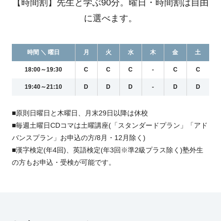
【時間割】先生と学ぶ90分。曜日・時間割は自由
に選べます。
時間 ＼ 曜日
月
火
水
木
金
土
18:00～19:30
C
C
C
-
C
C
19:40～21:10
D
D
D
-
D
D
■原則日曜日と木曜日、月末29日以降は休校
■毎週土曜日CDコマは土曜講座(「スタンダードプラン」「アド
バンスプラン」お申込の方/8月・12月除く)
■漢字検定(年4回)、英語検定(年3回※準2級プラス除く)塾外生
の方もお申込・受検が可能です。