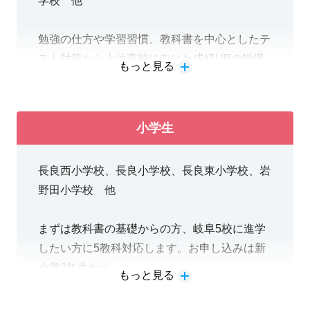
学校 他
■学校推薦対策
■受験対策未対応高校(職業科や総合学科)にも
勉強の仕方や学習習慣、教科書を中心としたテ
個別プラン
スト対策から上位高校に向けた成績UPの指導
■入試に向けた遡り立て直しの個別プラン
もっと見る
まで一人ひとりのお子様の目線に合わせてしっ
■英語・数学だけでなく古典や化学、物理など
かりと指導致します。たくさんのエリアの学校
も個別指導
から通塾戴いていますが、全ての中学校のテス
小学生
ト範囲に合わせて個別に指導致します。
長良西小学校、長良小学校、長良東小学校、岩
■週3日90分授業×5教科指導がお薦め!!「スタン
野田小学校 他
ダードプラン」。
■各中学校のテスト範囲に合わせたテスト対策
まずは教科書の基礎からの方、岐阜5校に進学
が可能です。
したい方に5教科対応します。お申し込みは新
■現学年＋前学年復習の授業で総合的実力をつ
小学3年生から。
けています。
もっと見る
■部活や習い事の空き日程で苦手単元中心に受
■まずは学校の授業について行けるように教科