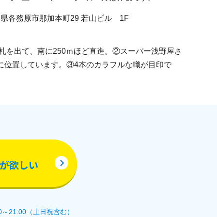
 岐阜県各務原市那加本町29 若山ビル 1F
改札を出て、南に250ｍほど直進。②スーパー浅野屋さ
に位置しています。③4本のカラフルな幟が目印で
が欲しい
0～21:00（土日祝含む）