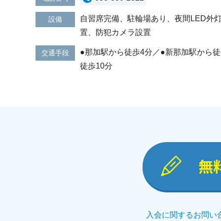
自習席完備、駐輪場あり、夜間LED外
設備
置、防犯カメラ設置
●那加駅から徒歩4分／●新那加駅から徒
交通手段
徒歩10分
無
入会に関するお問い