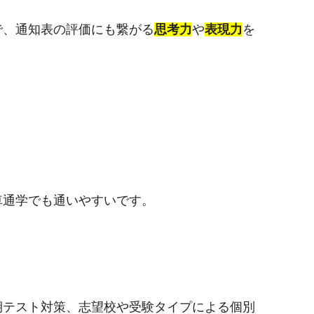
で、通知表の評価にも繋がる
思考力
や
表現力
を
車通学でも通いやすいです
。
期テスト対策、志望校や受験タイプによる個別