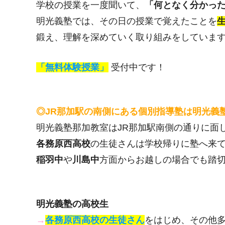
学校の授業を一度聞いて、
「何となく分かっ
明光義塾では、その日の授業で覚えたことを
鍛え、理解を深めていく取り組みをしていま
「無料体験授業」
受付中です！
◎JR那加駅の南側にある個別指導塾は明光義
明光義塾那加教室はJR那加駅南側の通りに面
各務原西高校
の生徒さんは学校帰りに塾へ来
稲羽中
や
川島中
方面からお越しの場合でも踏
明光義塾の高校生
→
各務原西高校の生徒さん
をはじめ、その他