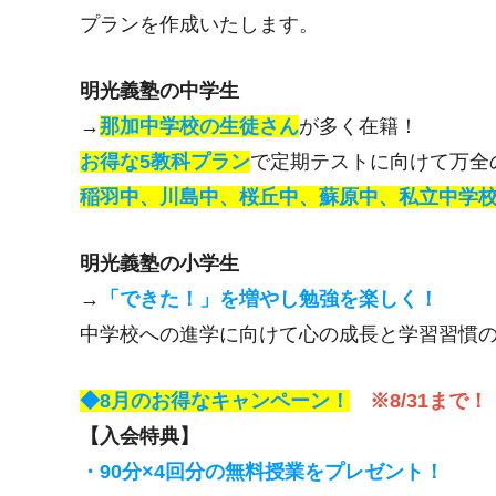
プランを作成いたします。
明光義塾の中学生
→
那加中学校の生徒さん
が多く在籍！
お得な5教科プラン
で定期テストに向けて万全
稲羽中、川島中、桜丘中、蘇原中、私立中学
明光義塾の小学生
→
「できた！」を増やし勉強を楽しく！
中学校への進学に向けて心の成長と学習習慣
◆8月の
お得なキャンペーン！
※8/31まで！
【入会特典】
・90分×4回分の無料授業をプレゼント！