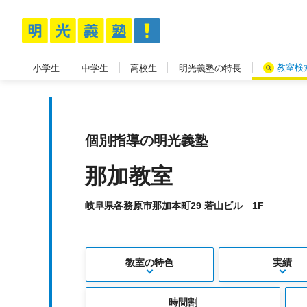
教室検
小学生
中学生
高校生
明光義塾の特長
個別指導の明光義塾
那加教室
岐阜県各務原市那加本町29 若山ビル 1F
教室の特色
実績
時間割