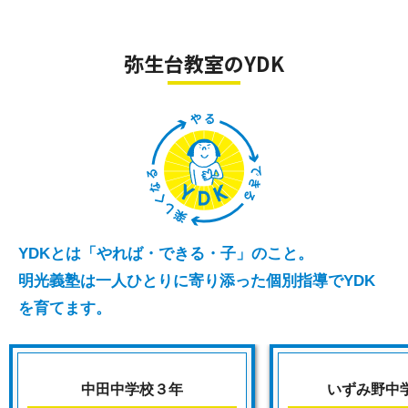
●小学生のうちに『算数的思考力』を身につけ
たい！
●中学受験に向けた準備を低学年からはじめた
弥生台教室のYDK
い！
●算数オリンピックに挑戦したい！
詳細はこちら
→https://www.ringojuku.com/kyoshitsu/d/m_yay
oidai
YDKとは「やれば・できる・子」のこと。
【いろいろな学習目標に対応しています】
明光義塾は一人ひとりに寄り添った個別指導でYDK
を育てます。
・学校の予習、復習
基礎から発展問題まで様々なレベルでご通塾
頂けます
・低学年からの英語学習
中田中学校３年
いずみ野中