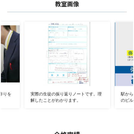
教室画像
合わせた授業で理解が深まり、笑顔でお帰りになりま
す！
＜８月キャンペーンのおしらせ＞
・紹介してくれた方、紹介された方、双方に1,000円相
当のデジタルギフトプレゼント！
・８月入会時に授業４回分プレゼント！
定期試験対策、偏差値UPもお任せください！
明光では英語、数学はもちろん、
国語、理科、社会の個
別指導ができる講師が揃っており
、定期試験、学校の単
元テストの対策、宿題の確認など生徒さんに合わせたプ
作りを
実際の生徒の振り返りノートです。理
駅から
ランで進めています。学校ごとに進度や進める内容が違
解したことがわかります。
のビル
うので、
学校ごとの対策
も行っております。
今からご入会される生徒さんにも個別に、最適な授業プ
ランを作成して次回の定期テスト対策をサポートします
のでご安心ください！