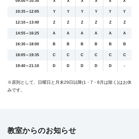
09:00～10:30
X
X
X
X
X
X
10:35～12:05
Y
Y
Y
Y
Y
Y
12:10～13:40
Z
Z
Z
Z
Z
Z
14:55～16:25
A
A
A
A
A
A
16:30～18:00
B
B
B
B
B
B
18:05～19:35
C
C
C
C
C
C
19:40～21:10
D
D
D
D
D
-
※原則として、日曜日と月末29日以降(1・7・8月は除く)はお休
みです。
教室からのお知らせ