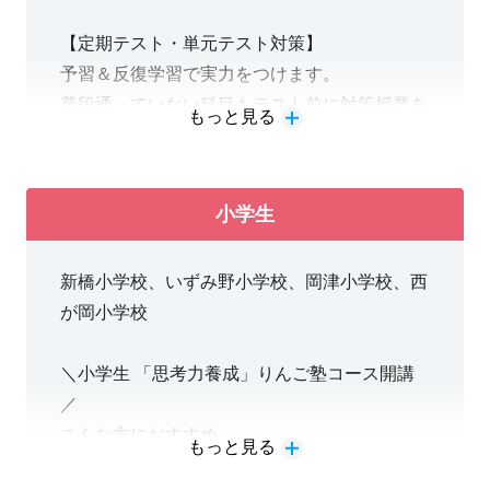
・総合型選抜の小論文対策
【定期テスト・単元テスト対策】
予習＆反復学習で実力をつけます。
普段通っていない科目もテスト前に対策授業を
もっと見る
受講可能です！
【内申UP対策】
小学生
提出物の評価UPにむけて学校のワークやプリ
ントも持ち込みOK！
新橋小学校、いずみ野小学校、岡津小学校、西
が岡小学校
＼小学生 「思考力養成」りんご塾コース開講
／
こんな方におすすめ
もっと見る
●学校よりも上のレベルに挑戦したい！