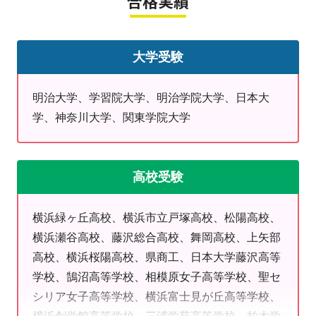
合格実績
↓実際にご入会いただいた皆さまのお問い合わせのきっ
かけです。↓
「学校の授業についていけるようにしたい、自信をもっ
大学受験
て手を上げられるようになりたい！」
「今年こそ、家での勉強習慣を身につけたい！」
明治大学、学習院大学、明治学院大学、日本大
・・・など、どんな方でもお待ちしております！
学、神奈川大学、関東学院大学
♦好きな科目を受講できます
→苦手を頑張るも、得意を伸ばすも◎
♦学校に応じたテスト対策もお任せください
高校受験
→いずみ野中・領家中・岡津中のテスト対策強化して
ます！課題を一緒に取り組むこともできます。
横浜緑ヶ丘高校、横浜市立戸塚高校、松陽高校、
♦小学生から高校生（既卒）までフルカバー
横浜瀬谷高校、藤沢総合高校、舞岡高校、上矢部
→中学受験から、学校進度の対応、高校受験、大学受
高校、横浜桜陽高校、県商工、日本大学藤沢高等
験（一般、指定校推薦、公募対策）まで幅広く対応いた
学校、鵠沼高等学校、相模原女子高等学校、聖セ
します！
シリア女子高等学校、横浜富士見が丘高等学校、