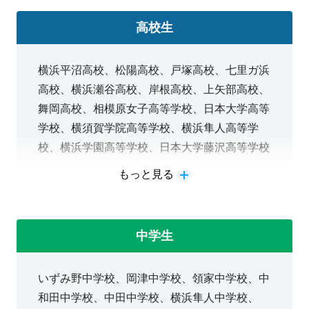
高校生
横浜平沼高校、松陽高校、戸塚高校、七里ガ浜
高校、横浜瀬谷高校、岸根高校、上矢部高校、
舞岡高校、相模原女子高等学校、日本大学高等
学校、横須賀学院高等学校、横浜隼人高等学
校、横浜学園高等学校、日本大学藤沢高等学校
もっと見る
【多様化する進路に対応します】
大学・専門学校進学・就職対策
中学生
・評定UPを目指す定期テスト対策
・英語利用入試に向けた英検対策
いずみ野中学校、岡津中学校、領家中学校、中
・個別指導×映像授業で最大効率で大学受験対
和田中学校、中田中学校、横浜隼人中学校、
策