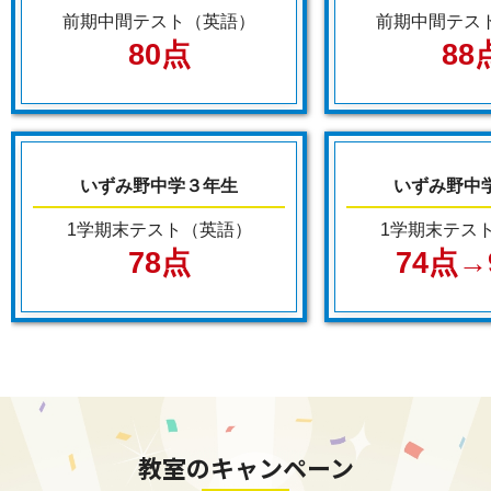
タブレットを用いて「フォニックス」を学び
前期中間テスト（英語）
前期中間テス
ます
80点
88
・英検、漢検対策
・私立中学受験対策
いずみ野中学３年生
いずみ野中
1学期末テスト（英語）
1学期末テス
78点
74点→
教室のキャンペーン