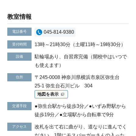
教室情報
電話番号
045-814-9380
13時～21時30分（土曜11時～19時30分）
受付時間
駐輪場あり、自習席完備（開校中はいつで
設備
も使えます）
〒245-0008 神奈川県横浜市泉区弥生台
住所
25-1 弥生台石川ビル 304
地図を表示
●弥生台駅から徒歩3分／●いずみ野駅から
交通手段
徒歩19分／●立場駅から自転車で9分
改札を出て右に曲がり、道なりに進んでく
アクセス
ださい。1階にモスバーガーさんの入った