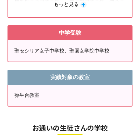
横浜創学館高等学校、三浦学苑高等学校、柏木学
もっと見る
↓お問合せはこちらから↓
園高等学校
無料体験授業
・
資料請求
♦『当教室はりんご塾対応教室となります』
中学受験
※りんご塾についての詳細は当教室まで直接ご連絡下さ
い。
【教室受付時間】
聖セシリア女子中学校、聖園女学院中学校
平日 15：00～21：30
土曜 11：00～19：30 ※日曜休校
担当：福田
実績対象の教室
更新日：2026/8/1
弥生台教室
お通いの生徒さんの学校