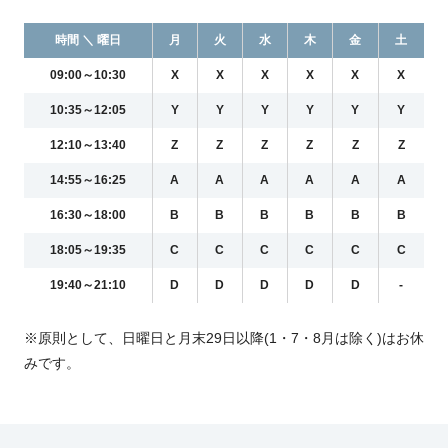
時間 ＼ 曜日
月
火
水
木
金
土
09:00～10:30
X
X
X
X
X
X
10:35～12:05
Y
Y
Y
Y
Y
Y
12:10～13:40
Z
Z
Z
Z
Z
Z
14:55～16:25
A
A
A
A
A
A
16:30～18:00
B
B
B
B
B
B
18:05～19:35
C
C
C
C
C
C
19:40～21:10
D
D
D
D
D
-
※原則として、日曜日と月末29日以降(1・7・8月は除く)はお休
みです。