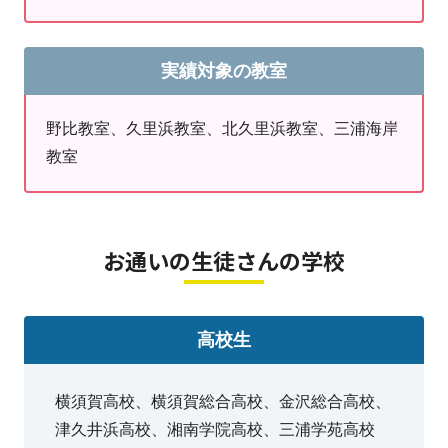
学校での授業姿勢も変化がつき
成績upにつながり
ます
。
実績対象の教室
野比教室、久里浜教室、北久里浜教室、三浦海岸
『当教室はりんご塾対応教室となります』
教室
小学生 「思考力養成」りんご塾コース開講！
【こんな方におすすめ】
●小学生のうちに『算数的思考力』を身につけた
お通いの生徒さんの学校
い！
●中学受験に向けた準備を低学年からはじめた
高校生
い！
●算数オリンピックに挑戦したい！
横須賀高校、横須賀総合高校、金沢総合高校、
→りんご塾についてはこちらをタップ（体験授業
津久井浜高校、湘南学院高校、三浦学苑高校
もこちら）