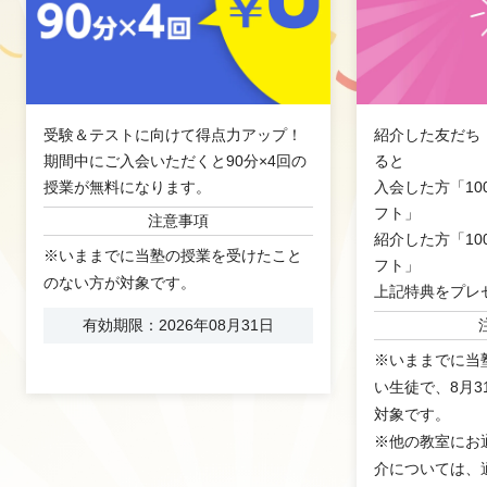
受験＆テストに向けて得点力アップ！
紹介した友だち
期間中にご入会いただくと90分×4回の
ると
授業が無料になります。
入会した方「10
フト」
注意事項
紹介した方「10
※いままでに当塾の授業を受けたこと
フト」
のない方が対象です。
上記特典をプレ
有効期限：2026年08月31日
※いままでに当
い生徒で、8月
対象です。
※他の教室にお
介については、