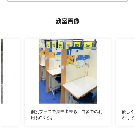
ント！
無料体験授業、無料相談は
こちら
から！
教室画像
野比教室は、
『勉強が分かった！出来た！楽しさを実感できる
塾』
です。
■受験対策
■今までの復習
■苦手科目・単元の克服
■定期テスト対策
個別だからこそ！ 一人一人に合うベストな学習
個別ブースで集中出来る。自習での利
優しく
を提供！
用もOKです。
かりで
「明光義塾に合う生徒さん」