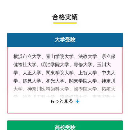
■定期テスト（内申）対策と受験（志望校）対策
合格実績
の両方してほしい
■勉強の仕方がわからない
■学校内容をサポートしてほしい
大学受験
■楽しく通いたい
■集団塾についていけない
横浜市立大学、青山学院大学、法政大学、県立保
■前学年に戻って学習したい
健福祉大学、明治学院大学、専修大学、玉川大
学、大正大学、関東学院大学、上智大学、中央大
■予習したい
学、鶴見大学、和光大学、関東学院大学、神奈川
■自分から質問できない
大学、神奈川医科歯科大学、國學院大学、拓殖大
■自習できる環境が欲しい
学、神奈川工科大学、流通経済大学、東京家政大
もっと見る
⇒ そんなあなた、「明光義塾向き」です！
学、湘南医療大学、湘南鎌倉医療大学、日本体育
一緒に悩みを解消しましょう！
大学、帝京平成大学、日本大学、湘南医療鎌倉大
まずは教室見学を兼ねて体験授業へ♪
学、田園調布大学 順不同
高校受験