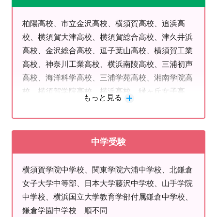
無料カウンセリングを行っておりますのでぜひ
ご相談ください！
柏陽高校、市立金沢高校、横須賀高校、追浜高
体験授業は
こちら
校、横須賀大津高校、横須賀総合高校、津久井浜
高校、金沢総合高校、逗子葉山高校、横須賀工業
個別指導だからこそ出来るテスト対策
高校、神奈川工業高校、横浜南陵高校、三浦初声
高校、海洋科学高校、三浦学苑高校、湘南学院高
学校ごとのテストを分析して対策した授業を行っ
校、横須賀学院高校、横浜高校、緑ヶ丘女子高
ております。
もっと見る
校、横浜創学館高校 順不同
次の定期テストで高得点を取りたい方、野比教室
にお任せください！
中学受験
授業方針
横須賀学院中学校、関東学院六浦中学校、北鎌倉
先取り学習
で進めていきます。
女子大学中等部、日本大学藤沢中学校、山手学院
学校の授業で「分かった！」を増やすため
です。
中学校、横浜国立大学教育学部付属鎌倉中学校、
塾で先取りし、学校での理解度が上がります。
鎌倉学園中学校 順不同