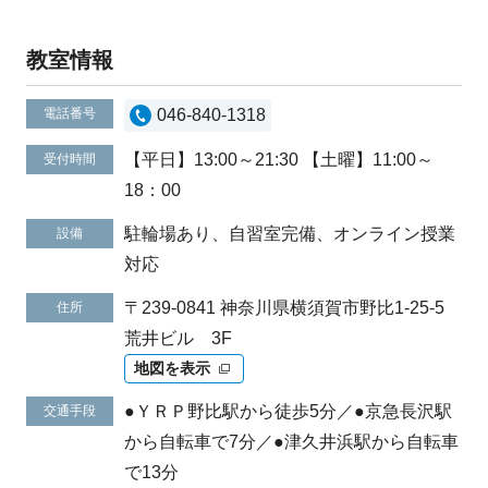
教室情報
電話番号
046-840-1318
【平日】13:00～21:30 【土曜】11:00～
受付時間
18：00
駐輪場あり、自習室完備、オンライン授業
設備
対応
〒239-0841 神奈川県横須賀市野比1-25-5
住所
荒井ビル 3F
地図を表示
●ＹＲＰ野比駅から徒歩5分／●京急長沢駅
交通手段
から自転車で7分／●津久井浜駅から自転車
で13分