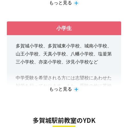
もっと見る
策、各種検定対策を行っております。入試では
評定が重要ですので、テストで点数を取れるよ
うに指導を行っております。近隣の中学校に通
小学生
われる生徒さんが多数在籍しているので、学校
にあわせた対策を行っております。
多賀城小学校、多賀城東小学校、城南小学校、
山王小学校、天真小学校、八幡小学校、塩釜第
三小学校、亦楽小学校、汐見小学校など
中学受験を希望される方には志望校にあわせた
対策を行っております。また、受験の他に英検
もっと見る
の対策も行っており、中学生になってから英語
の苦手意識を持たないように、小学生から英語
をスタートすることをお勧めしております。
多賀城駅前教室のYDK