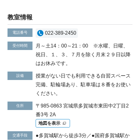
教室情報
電話番号
022-389-2450
月～土14：00～21：00 ※水曜、日曜、
受付時間
祝日、１、３、７月を除く月末２９日以降
はお休みです。
授業がない日でも利用できる自習スペース
設備
完備、駐輪場あり、駐車場は８番をお使い
ください。
〒985-0863 宮城県多賀城市東田中2丁目2
住所
番3号 2A
地図を表示
●多賀城駅から徒歩3分／●国府多賀城駅か
交通手段