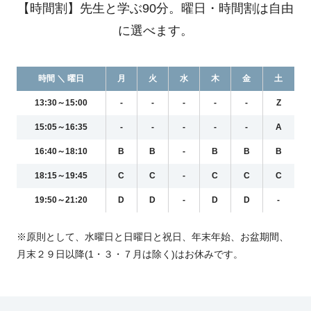
【時間割】先生と学ぶ90分。曜日・時間割は自由
に選べます。
時間 ＼ 曜日
月
火
水
木
金
土
13:30～15:00
-
-
-
-
-
Z
15:05～16:35
-
-
-
-
-
A
16:40～18:10
B
B
-
B
B
B
18:15～19:45
C
C
-
C
C
C
19:50～21:20
D
D
-
D
D
-
※原則として、水曜日と日曜日と祝日、年末年始、お盆期間、
月末２９日以降(1・３・７月は除く)はお休みです。