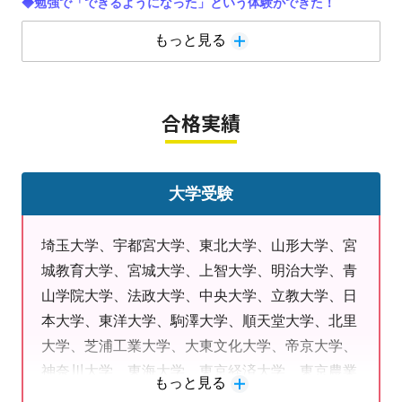
◆勉強で「できるようになった」という体験ができた！
◆テストで自己最高点を更新できた！
もっと見る
◆進路について詳しく相談できた！
◆志望校に合格出来た！
◆集中して勉強できた！
合格実績
明光の個別だからこそ、一人ひとり勉強の悩みを解消できま
す。勉強ができるようになるからこそ楽しく学べるようになり
ます！
大学受験
勉強のモチベーションを上げたい方、勉強した成果を体感し
埼玉大学、宇都宮大学、東北大学、山形大学、宮
たい方など方は是非一度ご相談下さい。
塾の雰囲気が知りたい
城教育大学、宮城大学、上智大学、明治大学、青
方のために教室見学・無料体験授業も随時受付中です。
山学院大学、法政大学、中央大学、立教大学、日
本大学、東洋大学、駒澤大学、順天堂大学、北里
無料体験授業はこちらから＞
大学、芝浦工業大学、大東文化大学、帝京大学、
神奈川大学、東海大学、東京経済大学、東京農業
☆多賀城駅前教室のオススメポイント☆
もっと見る
大学、国際医療福祉大学、常葉大学、医療創生大