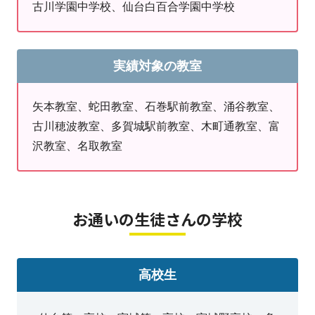
古川学園中学校、仙台白百合学園中学校
リングを行います。コミュニケーションをとりながら目標設定
盤木学園高校、古川学園高校、聖和学園高校、東
とやるべきことを確認し、保護者様にも学習報告を兼ねた面談
北生活文化学園高校、明成高校、大崎中央高校、
を定期的に行っております。
日本ウェルネス高校、飛鳥未来きずな高校、仙台
実績対象の教室
高等専門学校
​明光義塾多賀城駅前教室
矢本教室、蛇田教室、石巻駅前教室、涌谷教室、
多賀城市東田中2-2-3 2A
古川穂波教室、多賀城駅前教室、木町通教室、富
電話：０２２－３８９－２４５０
沢教室、名取教室
受付時間 月火木金 14：00～21：30
土 13：00～20：30
お通いの生徒さんの学校
塾休日：毎週水・日曜日、祝日
※今月は第５週目の７／３０(木)、３１(金)も開講しておりま
す。
高校生