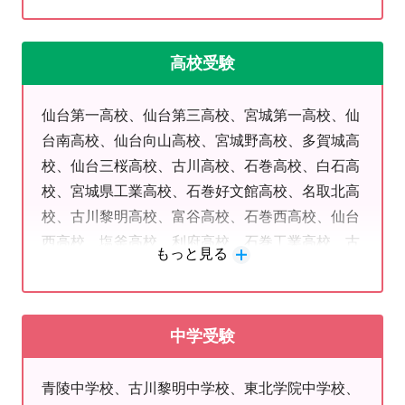
①学校の授業が分かるようになる！
学、東北医科薬科大学、東北学院大学、東北工業
多賀城中・高崎中・多賀城第二中地域
に特化し
大学、東北福祉大学、宮城学院女子大学、東北文
て、学校の進度に合わせて授業を進めます。予習型で進めるの
高校受験
化学園大学、尚絅学院大学、仙台大学、仙台白百
で、学校の授業の理解が深まります。
合女子大学、東北芸術工科大学、仙台青葉学院大
②テスト対策！
仙台第一高校、仙台第三高校、宮城第一高校、仙
学、仙台青葉学院短期大学、宮城歯科衛生士学院
入試で重要な内申点のためにテスト対策を受講できます。通
台南高校、仙台向山高校、宮城野高校、多賀城高
塾科目以外でも対策授業を受講できます。テスト１か月前に
校、仙台三桜高校、古川高校、石巻高校、白石高
は、テスト勉強の仕方からアドバイスします。
校、宮城県工業高校、石巻好文館高校、名取北高
また、５教科をしっかり学べるコースもご用意しておりま
校、古川黎明高校、富谷高校、石巻西高校、仙台
す。
西高校、塩釜高校、利府高校、石巻工業高校、古
もっと見る
③受験対策完備！
川工業高校、宮城県農業高校、大河原産業高校、
中学受験から大学入試まで、幅広く対応しております！生徒
石巻桜坂高校、小牛田農林高校、東松島高校、石
の目標に合わせたカリキュラムで、志望校合格を勝ち取りま
巻商業高校、中新田高校、岩出山高校、加美農業
中学受験
す！
高校、宮城水産高校、気仙沼向洋高校、聖ウルス
④やる気を引き出すカウンセリング！
ラ英智学院高校、東北学院高校、仙台育英高校、
青陵中学校、古川黎明中学校、東北学院中学校、
成果を出すために、教室長が親身になって定期的にカウンセ
宮城学院高校、尚絅学院高校、仙台城南高校、常