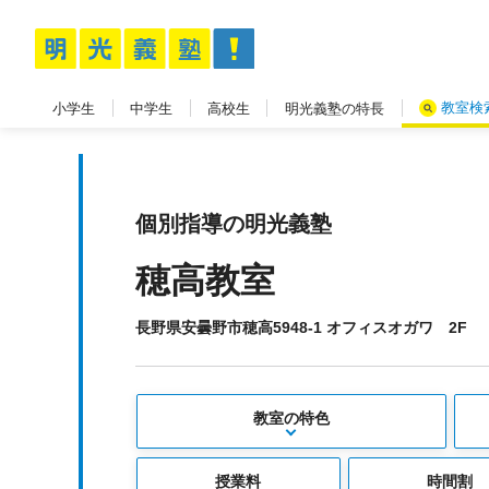
教室検
小学生
中学生
高校生
明光義塾の特長
個別指導の明光義塾
穂高教室
長野県安曇野市穂高5948-1 オフィスオガワ 2F
教室の特色
授業料
時間割