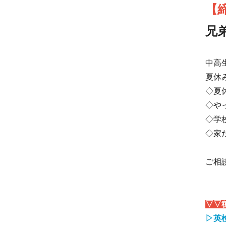
【
兄
中高
夏休
◇夏
◇
や
◇学
◇家
ご相
▽▽
▷英