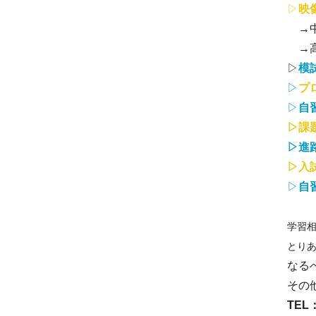
▷
映
→中
→高
▷
模
▷
プ
▷
自
▷課
▷進
▷入
▷
自
学習
とり
なる
その
TEL