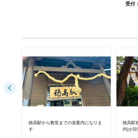
受付：
場を
穂高駅から教室までの道案内になりま
穂高駅
す
内)が