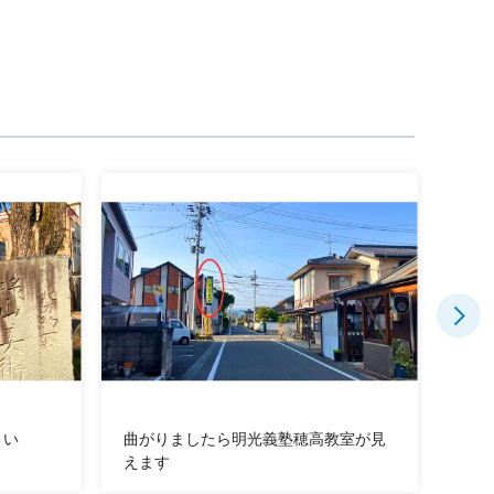
さい
曲がりましたら明光義塾穂高教室が見
面談
えます