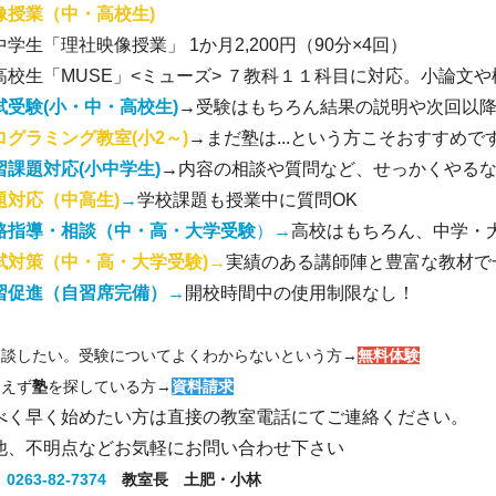
像授業（中・高校生)
学生「理社映像授業」 1か月2,200円（90分×4回）
校生「MUSE」<ミューズ> ７教科１１科目に対応。小論文
試受験(小・中・高校生)
→受験はもちろん結果の説明や次回以
ログラミング教室(小2～)
→まだ塾は...という方こそおすすめで
習課題対応(小中学生)
→
内容の相談や質問など、せっかくやる
題対応（中高生)
→
学校課題も授業中に質問OK
路指導・相談（中・高・大学受験
）→
高校はもちろん、中学・
試対策（中・高・大学受験)
→
実績のある講師陣と豊富な教材で
習促進（自習席完備）
→
開校時間中の使用制限なし！
相談したい。受験についてよくわからないという方→
無料体験
あえず
塾
を探している方→
資料請求
べく早く始めたい方は直接の教室電話にてご連絡ください。
他、不明点などお気軽にお問い合わせ下さい
：
0263-82-7374
教室長 土肥・小林