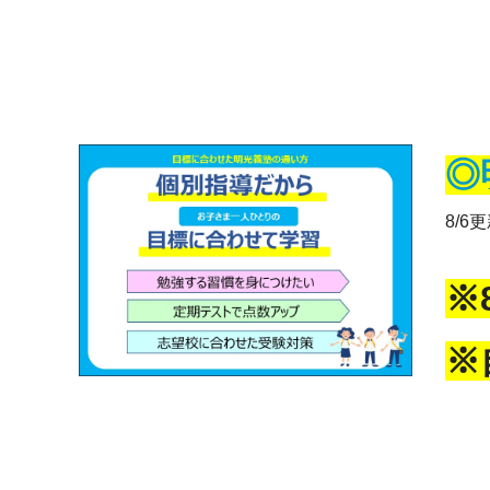
◎
8/6
※
※