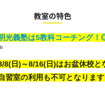
教室の特色
明光義塾は5教科コーチング！
更新
8/8(日)～8/16(日)はお盆休
自習室の利用も不可となります