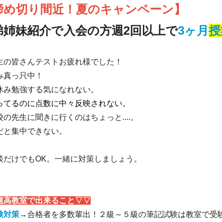
締め切り間近！夏のキャンペーン】
弟姉妹紹介で入会の方週2回以上で
3ヶ月
授
生の皆さんテストお疲れ様でした！
み真っ只中！
休み勉強する気になれない。
ってるのに点数に中々反映されない。
校の先生に聞きに行くのはちょっと....。
だと集中できない。
談だけでもOK。一緒に対策しましょう。
穂高教室で出来ること▽▽
検対策
→合格者を多数輩出！２級～５級の筆記試験は教室で受