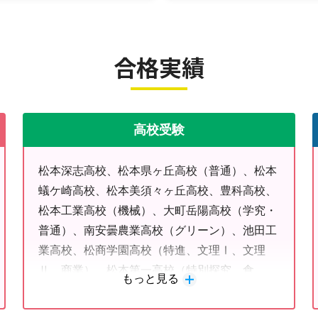
合格実績
高校受験
松本深志高校、松本県ヶ丘高校（普通）、松本
蟻ケ崎高校、松本美須々ヶ丘高校、豊科高校、
松本工業高校（機械）、大町岳陽高校（学究・
普通）、南安曇農業高校（グリーン）、池田工
業高校、松商学園高校（特進、文理Ⅰ、文理
Ⅱ、商業）、松本第一高校（特別探究、食
もっと見る
物）、都市大塩尻高校（アカデミック）、松本
国際高校（総進）