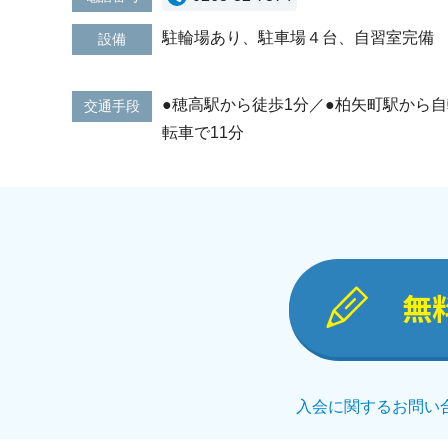
駐輪場あり、駐車場４台、自習室完備
設備
●穂高駅から徒歩1分／●柏矢町駅から自
交通手段
転車で11分
無
入会に関するお問い