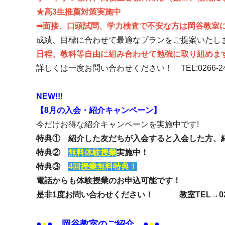
★高3生推薦対策実施中
➡面接、口頭試問、学力検査で不安な方は岡谷教室
成績、目標に合わせて最適なプランをご提案いたし
日程、教科等自由に組み合わせて勉強に取り組めま
詳しくは一度お問い合わせください！ TEL:0266-24-
NEW!!!
【8月の入会・紹介キャンペーン】
今だけお得な紹介キャンペーンを実施中です!
特典① 紹介した友だちが入会すると入会した方、
特典②
無料体験授業
実施中！
特典③
4回授業無料特典！
電話からも体験授業のお申込可能です！
是非1度お問い合わせください！ 教室TEL→0266-
●
●
●
岡谷教室のご紹介
●
●
●