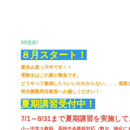
8/8更新!
８月スタート！
夏休み真っ只中です！！
受験生はこの夏が勝負です。
どうやって勉強したらいいかわからない、、、進路
明光義塾岡谷教室へお越しください！
夏期講習受付中！
7/1～8/31まで夏期講習を実施し
小～中学５教科、高校生各教科対応（数Ⅲ、物化に