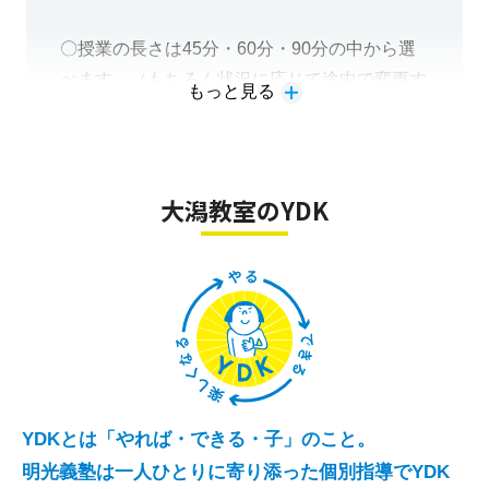
識した総復習、どちらにも対応しています。
〇授業の長さは45分・60分・90分の中から選
べます。（もちろん状況に応じて途中で変更す
もっと見る
ることも可能！）
●豊富にある過去問も用いた直江津中等教育学
校・上教大附属中学校への受験対策授業実施中
です。
大潟教室のYDK
〇タブレットを使った「聞く・話す・読む・書
く」すべて行う楽しい英語の授業「明光みらい
英語」も受付中！
YDKとは「やれば・できる・子」のこと。
明光義塾は一人ひとりに寄り添った個別指導でYDK