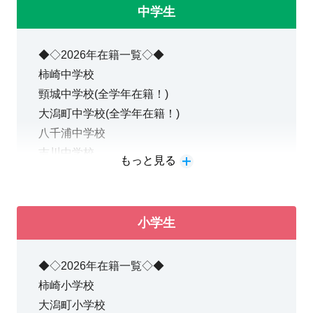
関根学園高校
中学生
上越高校
新井高校
◆◇2026年在籍一覧◇◆
つくば開成高校
柿崎中学校
頸城中学校(全学年在籍！)
〇大手予備校講師による映像授業がリーズナブ
大潟町中学校(全学年在籍！)
ルな料金で受講できる！一般選抜対策は勿論、
八千浦中学校
共通テスト対策・2次試験対策・小論文対策…
吉川中学校
といった一人ひとりの希望や学力に合う多彩な
もっと見る
講座が合わせて200以上。ぜひ一度体験してみ
〇全ての問題に10段階の難易度がついた教材
てください！
も使用することで、『あなた自身』にとっての
●学校の授業が分からない…そのような方に
小学生
「自分の力で解けなくてはならない問題」「自
は、学校のワークなどに沿って進める個別指導
分の力で解けるようにならなければならない問
がおススメ！
◆◇2026年在籍一覧◇◆
題」「今すぐに取り組む必要のない問題」が分
柿崎小学校
かるようになっています。
大潟町小学校
●学校の授業に合わせて予習・復習、受験を意