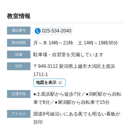
教室情報
電話番号
025-534-2040
月～木 14時～21時 土 14時～19時30分
受付時間
駐車場・自習室を完備しています
設備
〒949-3112 新潟県上越市大潟区土底浜
住所
1711-1
地図を表示
●土底浜駅から徒歩7分／●潟町駅から自転
交通手段
車で8分／●犀潟駅から自転車で15分
国道8号線沿いにある夜でも明るい看板が
アクセス
目印