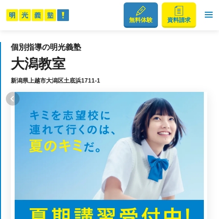
無料体験
資料請求
個別指導の明光義塾
大潟教室
新潟県上越市大潟区土底浜1711-1