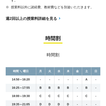
す。
※
授業料以外に諸経費、教材費などを別途いただきます。
週2回以上の授業料詳細を見る
時間割
時間割
時間 ＼ 曜日
月
火
水
木
金
土
日
14:50～16:20
-
-
-
-
-
A
-
16:25～17:55
B
B
B
B
-
B
-
18:00～19:30
C
C
C
C
-
C
-
19:35～21:05
D
D
D
D
-
-
-