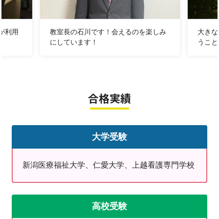
ております。なかなかテストの結果がのびず、常に不安
はありましたが、子どもに合った勉強の指導をしていた
が利用
教室長の石川です！会えるのを楽しみ
大きな
だき、個別面談ではとても詳しくていねいに進路の話を
にしています！
うこと
していただき、そのおかげで無事に合格できたと思いま
す。たくさんご迷惑をおかけしたと思いますが、明光義
塾に通わせていただいて、本当によかったと思います。
ありがとうございました。（26年）
合格実績
温かいお言葉をありがとうございました！
点数が伸びない時のもどかしさ、分からない問題が解け
大学受験
た時の
嬉しさ
、勉強することへの苦しみ、そして合格し
た時の
喜び
・・・一緒に共有させてください！
新潟医療福祉大学、仁愛大学、上越看護専門学校
✿
教室長より
生まれも育ちも上越地域、新潟県の受験とプロ野球にす
高校受験
こぶる詳しい教室長の
石川
です！