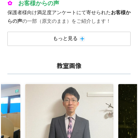
✿
お客様からの声
保護者様向け満足度アンケートにて寄せられた
お客様か
らの声
の一部（原文のまま）をご紹介します！
塾に通うようになってから勉強をちゃんとやると成績が
もっと見る
上がることを本人が実感できて、喜んでいるようです。
自宅でも塾の先生の話など、色々聞かせてくれて、安心
教室画像
して見守っています。（25年）
はじめは、言われて仕方なく行っている様子でしたが、
だんだん気持ちの持ち方が変わってきたように最近感じ
ています。これからもお世話になりますので、よろしく
お願い致します。（25年）
約2年間お世話になりましたが、希望する推薦を受ける
ことができたのも、先生方のご指導のおかげだと感謝し