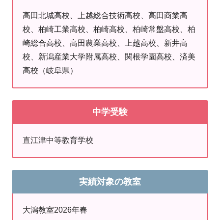
高田北城高校、上越総合技術高校、高田商業高
大潟教室において
15
年以上
に渡り指導をし続けてお
校、柏崎工業高校、柏崎高校、柏崎常盤高校、柏
り、
問いかけに対する生徒さんのささいな反応からもど
崎総合高校、高田農業高校、上越高校、新井高
のくらい問題を理解しているかを察知する
ことができま
校、新潟産業大学附属高校、関根学園高校、済美
す
。
そこから
一人ひとりに合った解説を使い分ける
こと
高校（岐阜県）
で、生徒さんの
「分かった！」の数を確実に増やしてい
ます！
家庭学習のアドバイス
も行っているので、「学習
の習慣をつけさせたい」、「勉強の仕方が分からない」
中学受験
という方は特にご相談ください。
当教室では、学校の授業よりも長い時間にも関わらず
直江津中等教育学校
『
あっという間に終わった…！
』と評判の無料の
体験授
業
を行っています。まずはお気軽に教室までお電話くだ
さい。
実績対象の教室
025-534-2040
受付：月～木 14時～21時
大潟教室2026年春
土 14時～19時30分