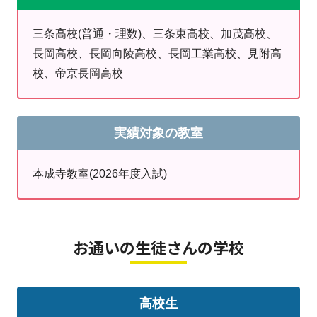
っかり取れるよう指導しています。そのためにも授業以
三条高校(普通・理数)、三条東高校、加茂高校、
外の日でも、週に1回以上は自習でのご利用を推奨して
長岡高校、長岡向陵高校、長岡工業高校、見附高
います。わからないところは随時確認していく姿勢が大
校、帝京長岡高校
切です。
既習ではあるければ、全体を総復習したい時には、映
像授業をお勧めしています。授業を見て内容を理解し、
実績対象の教室
演習・復習をして、定着させていきます。
本成寺教室(2026年度入試)
＜高校・大学合格実績＞ (2018年～)
高校受験(併願除く)
三条(普通・理数)、三条東、三条商業、加茂、見附、長
岡、長岡向陵、長岡工業高等専門学校、新津、新潟明
お通いの生徒さんの学校
訓、など
大学受験
新潟大、新潟医療福祉大、新潟薬科大、三条市立大、長
高校生
岡技術科学大、秋田大、埼玉県立大、山形大、明治大、