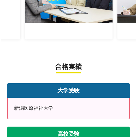
小学生指導：
教科書準拠の教材で、学校内容をサポートします。算
数は、例題を用い、流れや根拠を確認し、類題で練習し
。
ます。国語は、読解のポイントを説明し、物語・説明文
など内容を確認します。英語は、聞く・読むを中心に進
めますが、中学へ向けて文法・書く練習をすることもで
きます。ご相談ください。
合格実績
小学生は特に学習習慣が必要です。勉強することが普
通となるようにご家庭の協力が欠かせません。
ICT教材を用いた速読解講座もあり、読解の訓練をお
大学受験
勧めしています。能力向上に時間はかかりますが、小学
生のうちに鍛えておくことで、今後に生かせます。体験
新潟医療福祉大学
していただけますので、ご利用ください。
高校生指導：
高校受験
高校1年のスタートから成績を安定させ、内申点をし