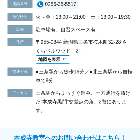
電話番号
0256-35-5517
火～金：13:00～21:00 土：13:00～19:30
受付時間
駐車場有、自習スペース有
設備
〒955-0844 新潟県三条市桜木町32-28 さ
住所
くらベルウッド 2F
地図を表示
●三条駅から徒歩16分／●北三条駅から自転
交通手段
車で8分
三条駅からまっすぐ進み、一方通行を抜け
アクセス
た“本成寺黒門”交差点の角、2階にありま
す。
本成寺教室へのお問い合わせはこちら！