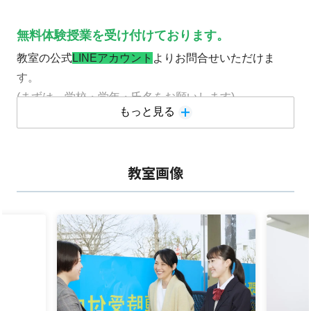
無料体験授業を受け付けております。
教室の公式
LINEアカウント
よりお問合せいただけま
す。
(まずは、学校・学年・氏名をお願いします)
もっと見る
中学生指導：
教室画像
普段の学習では、予習を中心に進めており、学校内容
についていけるようにサポートします。また「明光式特
許10段階学習法」を用い、あらゆる学力層の生徒さん
に自主学習・家庭学習の進め方を身につけてもらうよう
に指導しています。
普段から自習で教室をご利用いただけます。
教室で、新潟県統一模試を外部受験できます。