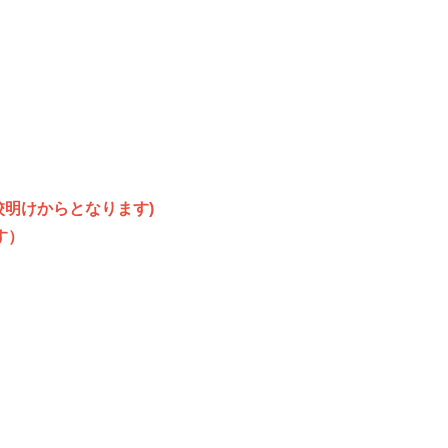
校明けからとなります)
す）