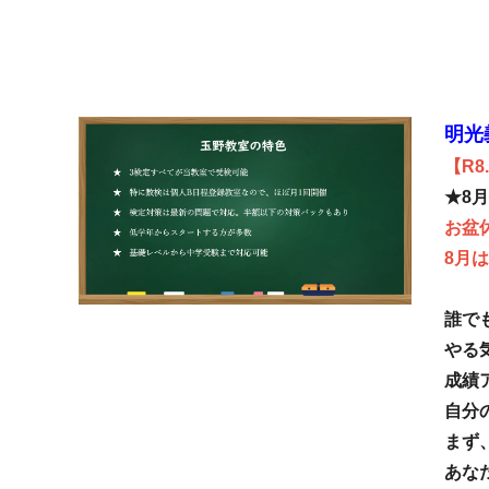
明光
【R8.
★8
お盆
8月
誰で
やる
成績
自分
まず
あな