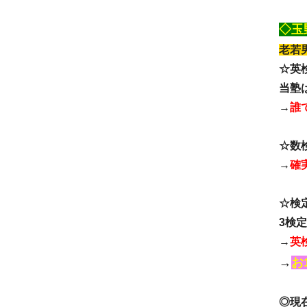
◇玉
老若
☆英
当塾
→
誰
☆数
→
確
☆検
3検
→
英
→
お
◎現