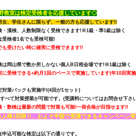
野教室は検定受検者を応援しています◇
男女、学生さんに限らず、一般の方も応援しています!!
検・漢検、人数制限なく受検できます!※1級・準1級は除く
は受検者1名でも受検可能!
でも受けたい時に確実に受検できます!!
検は岡山県で数か所しかない個人B日程会場です!※1級は除く
実に受検できる+約月1回のペースで実施しています(年10回実施)
定対策パックも実施中!(4回が1セット)
定すべて対策授業が可能です。(受講料についてはお問合せ下さい
検・数検は最新の問題で対策も可能!一発合格が目指せます!!
1人様1回限り、およそ半額で受講できるキャンペーン実施
在申込可能な検定は以下の通りです。