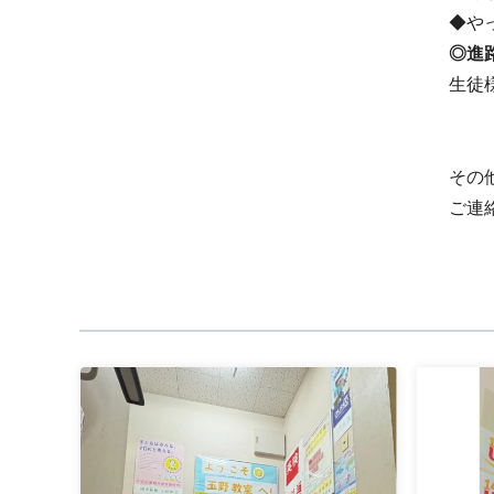
◆や
◎進
生徒
その
ご連