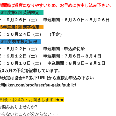
切間際は満席になりやすいため、お早めにお申し込み下さい。
026年度第2回 英語検定
日：９月２６日（土） 申込期間：６月３０日～８月２６日
026年度第2回 漢字検定
日：１０月２４日（土） （予定）
026年度 数学検定日程
日：８月２２日（土） 申込期間：申込締切済
日：９月１２日（土） 申込期間：７月６日～８月４日
日：１０月１０日（土） 申込期間：８月３日～９月１日
近3カ月の予定を記載しています。
学検定は協会HP(以下URL)から直接お申込み下さい
://ijuken.com/prod/user/su-gaku/public/
 相談・お悩み・お聞きします!!★★
な悩みありませんか?
からないところが分からない・・・