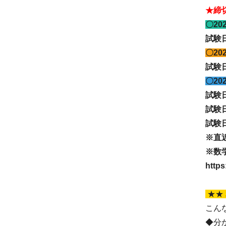
★締
〇2
試験
〇2
試験
〇2
試験
試験
試験
※直
※数
https
★★
こん
◆分