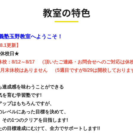
教室の特色
義塾玉野教室へようこそ！
8
.1
更新】
月休校日★
休校：
8/12～8/17 （頂いたご連絡・お問合せへのご対応は休
は月末休校はありません （5週目ですが8/29は開校しておりま
も達成感を味わうことができる
気を育む学習塾です!
アップはもちろんですが、
のレベルにあった目標を決めて、
、その1つのクリアを目指します!
たの目標達成にむけて、全力でサポートします!!