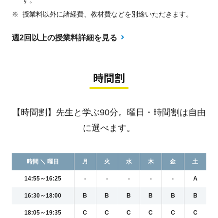
※
授業料以外に諸経費、教材費などを別途いただきます。
週2回以上の授業料詳細を見る
時間割
【時間割】先生と学ぶ90分。曜日・時間割は自由
に選べます。
時間 ＼ 曜日
月
火
水
木
金
土
14:55～16:25
-
-
-
-
-
A
16:30～18:00
B
B
B
B
B
B
18:05～19:35
C
C
C
C
C
C