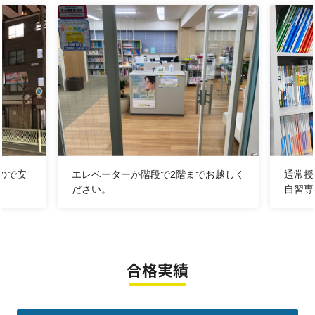
【自慢の講師陣】
地元出身の講師が多いため地域に根差
した進路指導をしています。また最近受験を終えたばか
りなのでリアルな学校情報をお伝えし、また子どもたち
の悩みにアドバイスをしています。
☆★明光義塾 十三東教室★☆
☆教科の選択
：習いたい教科だけ受講することができま
す
☆曜日や時間帯
：部活や習い事に合わせて曜日や時間帯
ので安
エレベーターか階段で2階までお越しく
通常授
ださい。
自習専
を選べます
☆授業の振替
：前日までのご連絡で、授業を別日に変更
することができます
☆
自習席完備
：授業が無い日もいつでも利用OKです
合格実績
＊塾代助成クーポンも利用可能
​​​☆お問い合わせ受付時間☆