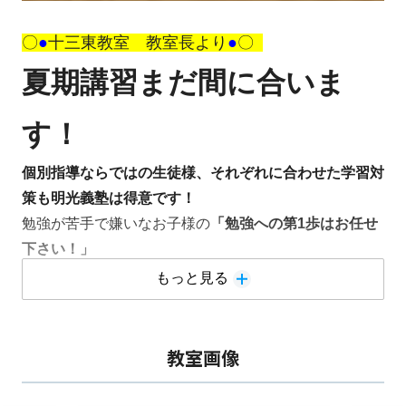
〇
●
十三東教室 教室長より
●
〇
夏期講習まだ間に合いま
す！
個別指導ならではの生徒様、それぞれに合わせた学習対
策も明光義塾は得意です！
勉強が苦手で嫌いなお子様の
「勉強への第1歩はお任せ
下さい！」
【ノート指導】
勉強のはじまりはノートの書き方からで
もっと見る
す。途中式を書くクセ、余裕を持って英文を書くクセな
どオリジナルノートを使ってクセづくまで指導します。
【中学・高校・大学受験対策】
私立、公立、国立問わず
教室画像
受験対策が可能です！受験勉強のスタートにも、追い込
みに対応しております。