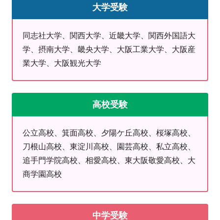
大学受験
【平日】13:00～21:30 【土曜】13:00～20:00
※日曜日は休校です
同志社大学、関西大学、近畿大学、関西外国語大
＜十三東教室について＞
学、摂南大学、畿央大学、大阪工業大学、大阪産
▷小1～高3・既卒まで、全学年対応！
業大学、大阪観光大学
▷大通りに面している教室なので夜でも安心！
▷自習席(小中学生・高校生)あり！入会したその日から
使えます！
高校受験
▷駐輪場あり！
▷中学・高校・大学受験対策可能！
公立高校、箕面高校、夕陽ケ丘高校、桜塚高校、
▷定期テスト対策もOK！
刀根山高校、東淀川高校、園芸高校、私立高校、
（ご予約06-6305-2301）
担当 加藤
追手門学院高校、相愛高校、東大阪敬愛高校、大
商学園高校
中学受験