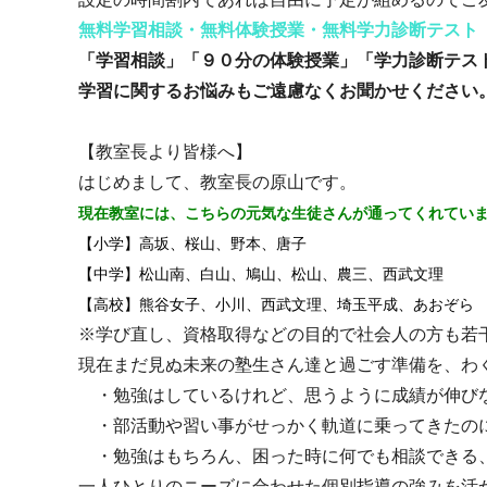
無料学習相談・無料体験授業・無料学力診断テスト
「学習相談」「９０分の体験授業」「学力診断テス
学習に関するお悩みもご遠慮なくお聞かせください
【教室長より皆様へ】
はじめまして、教室長の原山です。
現在教室には、こちらの元気な生徒さんが通ってくれていま
【小学】高坂、桜山、野本、唐子
【中学】松山南、白山、鳩山、松山、農三、西武文理
【高校】熊谷女子、小川、西武文理、埼玉平成、あおぞら
※学び直し、資格取得などの目的で社会人の方も若
現在まだ見ぬ未来の塾生さん達と過ごす準備を、わ
・勉強はしているけれど、思うように成績が伸び
・部活動や習い事がせっかく軌道に乗ってきたの
・勉強はもちろん、困った時に何でも相談できる
一人ひとりのニーズに合わせた個別指導の強みを活