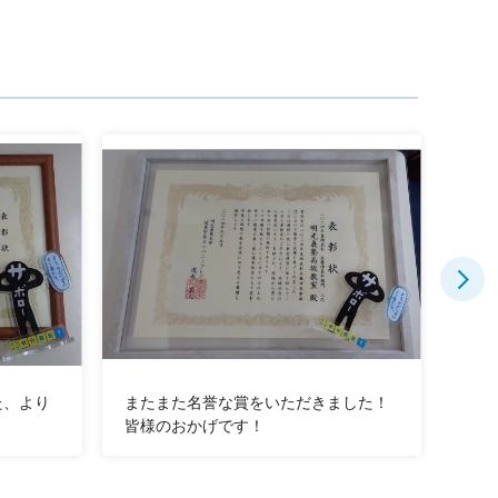
た、より
またまた名誉な賞をいただきました！
毎回
皆様のおかげです！
奨励