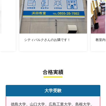
■８
月・９月のお休み
8月：2、9、12～16、23、30、31日
9月：1、2、6、13、20、27日
◎
浜田教室の強みとは！？
シティパルクさんのお隣です！
教室内
塾で教えてもらって、できるようになるのは当然！
ただ、それだけではテストで良い点数を取る事、受験に合格す
る事は難しいです。
塾や学校には先生がいますが、試験当日は1人で戦っていかない
合格実績
といけません。
学校ワークの進め方、ノートの取り方、単語の覚え方、テスト
の受け方、時間配分などなど…。
大学受験
お子様一人ひとりに合った勉強方法 を一緒に考え、探し、ご提
案していきます！
徳島大学、山口大学、広島工業大学、島根大学、