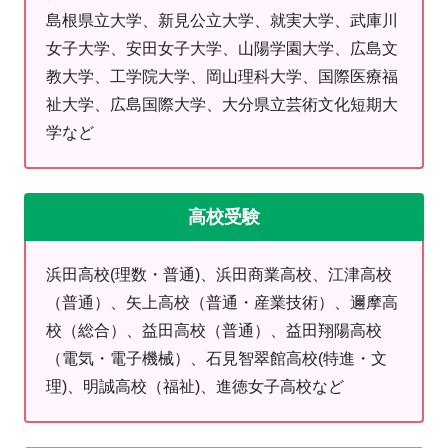
島根県立大学、新見公立大学、就実大学、武庫川
◎各種検定は明光義塾で！
女子大学、安田女子大学、山陽学園大学、広島文
◎
合格速報！並びにテスト結果速報！
教大学、工学院大学、岡山理科大学、国際医療福
詳しくは浜田教室のYDKをご覧ください。
祉大学、広島国際大学、大分県立芸術文化短期大
「明日から」ではなく、「今日から」！！
学など
明光義塾は一人ひとりの学習状況や成績、目標や悩みな
どをヒアリングし、最適な学習教科、内容を提案しま
す。
高校受験
まずは、話すことから。いつでも教室にお越しくださ
い。教室でお待ちしております。
受験・検定対策、毎日の授業の予習・復習など、頑張り
浜田高校(理数・普通)、浜田商業高校、江津高校
たいことを教室にご相談ください♪
（普通）、矢上高校（普通・産業技術）、邇摩高
浜田教室は、個別に時間を取り、面談形式でお話をして
校（総合）、益田高校（普通）、益田翔陽高校
いきます。
（電気・電子機械）、石見智翠館高校(特進・文
面談の中で、一人ひとりの目標に柔軟に対応していくた
理)、明誠高校（福祉)、進徳女子高校など
め、
生徒との個別カウンセリングの時間を大切にしていま