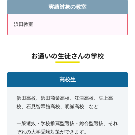
す。
実績対象の教室
お問い合わせが増える時期です。ご希望通りに学習をス
浜田教室
タートできるようお早めにご相談ください！
お通いの生徒さんの学校
教室受付時間
（月～水、金 14：00～21：00、木
18：00～21：00
土 13：00～19：30）
は教室へのお問い合わせもお待
高校生
ちしております。
0855-28-7882
教室℡☎：
浜田高校、浜田商業高校、江津高校、矢上高
校、石見智翠館高校、明誠高校 など
一般選抜・学校推薦型選抜・総合型選抜、それ
ぞれの大学受験対策ができます。