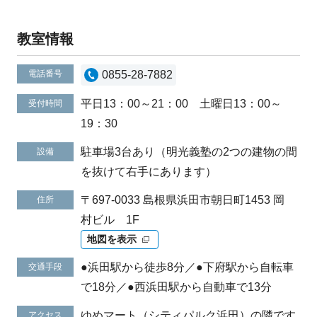
教室情報
電話番号
0855-28-7882
平日13：00～21：00 土曜日13：00～
受付時間
19：30
駐車場3台あり（明光義塾の2つの建物の間
設備
を抜けて右手にあります）
〒697-0033 島根県浜田市朝日町1453 岡
住所
村ビル 1F
地図を表示
●浜田駅から徒歩8分／●下府駅から自転車
交通手段
で18分／●西浜田駅から自動車で13分
ゆめマート（シティパルク浜田）の隣です
アクセス