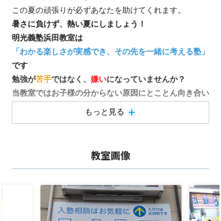
この夏の頑張りが必ずあなたを助けてくれます。
暑さに負けず、熱い夏にしましょう！
明光義塾浜田教室は
「わかる楽しさが実感でき、その先を一緒に考える塾」
です
勉強が
苦手
ではなく、
嫌い
になっていませんか？
当教室ではお子様の分からない原因にとことん向き合い
ます！
もっと見る
「ケアレスミス」と言っているミスは本当はミスではな
い場合が多いです。
そこに真剣に向き合うことで、劇的に得点がアップしま
教室画像
す！
そして、自己実現できるための方法を一緒に考え、全力
で支援していきます。
是非、浜田教室で実感してください!!
教室の写真を
こちら
に掲載しております！