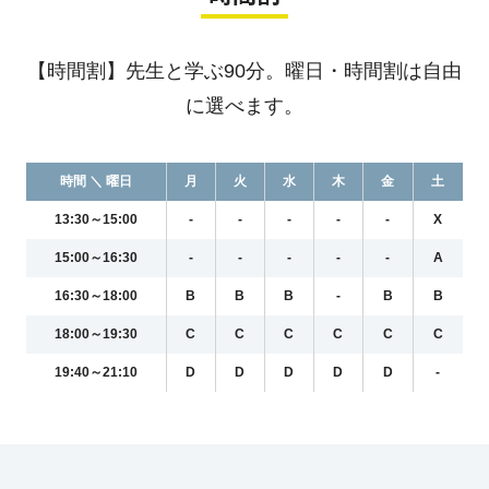
【時間割】先生と学ぶ90分。曜日・時間割は自由
に選べます。
時間 ＼ 曜日
月
火
水
木
金
土
13:30～15:00
-
-
-
-
-
X
15:00～16:30
-
-
-
-
-
A
16:30～18:00
B
B
B
-
B
B
18:00～19:30
C
C
C
C
C
C
19:40～21:10
D
D
D
D
D
-