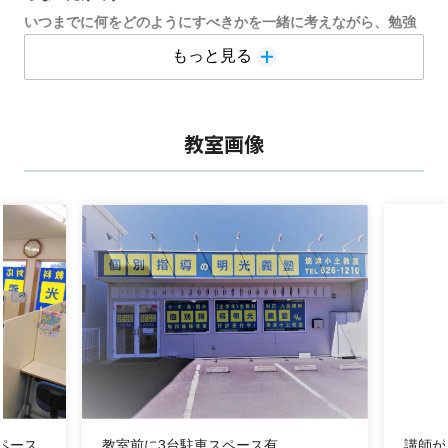
いつまでに何をどのようにすべきかを一緒に考えながら、勉強
の仕方を教えます！
もっと見る
■「勉強の仕方」がわかればテストの点数も上がる⤴
得意科目をさらに伸ばし、苦手科目を克服するためにやるべき
教室画像
ことを
お子さんの性格、学習到達度に合わせてアドバイスします！
あとは実行あるのみです
■
勉強・生活面から進路までお悩み聞きます
定期的に保護者、生徒の皆様に面談を行っています
家庭での様子をうかがったり、塾での様子や進路に役立つ情報
を
提供します！
☑家だと集中してできない
ペース
教室前に3台駐車スペース有
講師が