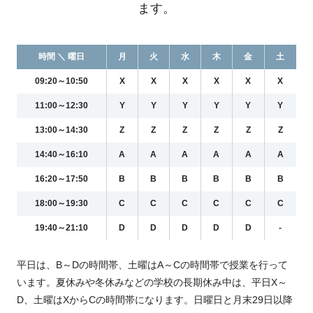
ます。
時間 ＼ 曜日
月
火
水
木
金
土
09:20～10:50
X
X
X
X
X
X
11:00～12:30
Y
Y
Y
Y
Y
Y
13:00～14:30
Z
Z
Z
Z
Z
Z
14:40～16:10
A
A
A
A
A
A
16:20～17:50
B
B
B
B
B
B
18:00～19:30
C
C
C
C
C
C
19:40～21:10
D
D
D
D
D
-
平日は、B～Dの時間帯、土曜はA～Cの時間帯で授業を行って
います。夏休みや冬休みなどの学校の長期休み中は、平日X～
D、土曜はXからCの時間帯になります。日曜日と月末29日以降