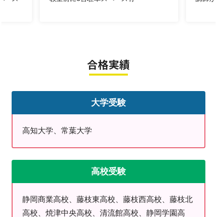
☑勉強習慣がない
☑勉強の仕方がわからない
☑ポイントを見ながら解いている
☑その場限りの勉強になっている
合格実績
どれか一つでも当てはまったら、焼津小土教室へご相談くださ
い！
■８月の休校日 日曜日と8/10（月）～8/15（土）
大学受験
8/17（月）は9：00～開校
高知大学、常葉大学
高校受験
静岡商業高校、藤枝東高校、藤枝西高校、藤枝北
高校、焼津中央高校、清流館高校、静岡学園高