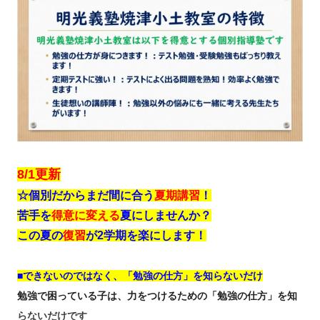
8/1更新
☆個別だからまだ間に合う
夏期講習
！
苦手を
得意に変える
夏にしませんか？
この夏の
復習
が2学期を楽にします！
■できないのではなく、「勉強の仕方」を知らないだけ
勉強で困っている子は、力をつけるための「勉強の仕方」を知
らないだけです