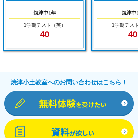
焼津中1年
焼津中
1学期テスト（英）
1学期テス
40
40
焼津小土教室へのお問い合わせはこちら！
無料体験
を受けたい
資料
が欲しい