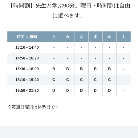
【時間割】先生と学ぶ90分。曜日・時間割は自由
に選べます。
時間 ＼ 曜日
月
火
水
木
金
土
13:10～14:40
-
-
-
-
-
-
14:50～16:20
-
-
-
-
-
-
16:30～18:00
B
B
B
B
B
-
18:10～19:40
C
C
C
C
C
-
19:50～21:20
D
D
D
D
D
-
※毎週日曜日は休塾日です