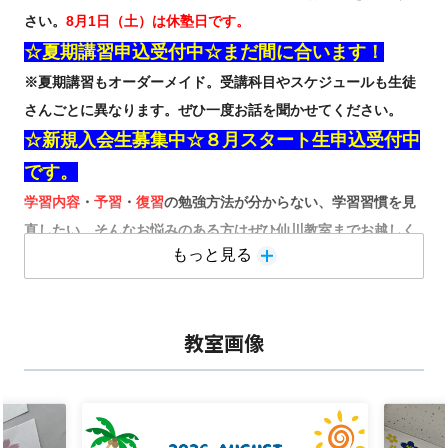
さい。
8月1日（土）は休塾日です。
☆夏期講習申込受付中☆まだ間に合います！
※夏期講習もオーダーメイド。受講科目やスケジュールも生徒
さんごとに異なります。ぜひ一度お話を聞かせてください。
☆新規入会生募集中☆８月スタート生申込受付中
です。
学習内容
・
予習
・
復習
の勉強方法が分からない、学習習慣を見
直したい。そんなお悩みのある方はぜひ仙川教室までお越しく
もっと見る
ださい。
一人一人に合うカリキュラムを作成して教室一同全力でサポー
トさせていただきます！
教室画像
☆仙川教室の特徴☆
①学習習慣の定着！
→日々勉強をしてもらえるようにスタッフ一同全力でサポート