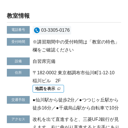
教室情報
電話番号
03-3305-0176
※講習期間中の受付時間は「教室の特色」
受付時間
欄をご確認ください
自習席完備
設備
〒182-0002 東京都調布市仙川町1-12-10
住所
稲川ビル 2F
地図を表示
●仙川駅から徒歩2分／●つつじヶ丘駅から
交通手段
徒歩16分／●千歳烏山駅から自転車で10分
改札を出て直進すると、三菱UFJ銀行が見
アクセス
えます。右に曲がり直進すると左手にあり