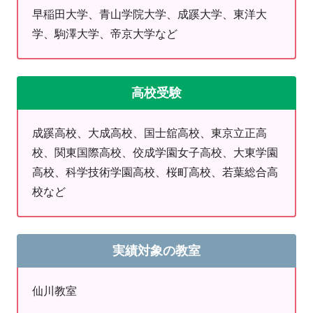
早稲田大学、青山学院大学、成蹊大学、東洋大
8月7日（金） 9:00～21:30
学、駒澤大学、帝京大学など
8月8日（土） 13:00～21:30
8月9日（日） 休塾日
8月10日（月） 9:00～21:30
高校受験
※毎週日曜日は休塾日です。
成蹊高校、大成高校、国士舘高校、東京立正高
【教室までの道順】
校、関東国際高校、佼成学園女子高校、大東学園
仙川駅より徒歩2分♪
高校、科学技術学園高校、桜町高校、若葉総合高
京王線仙川駅の改札を出て、右に進みます。
校など
最初の十字路を左へ入り、商店街を進みます。
十字路にお寿司屋さんがありますので、右に曲がります。
左側の建物の2階です！
実績対象の教室
仙川教室