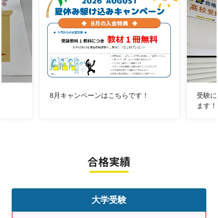
します。
②各科目のカリキュラム！
→目標に向けた各科目のカリキュラムを作成し、目標達成に向
けて個別で進めることが出来ます！
③明光義塾が大好きなスタッフの集団です！
→講師は5割以上が元明光義塾の生徒です。生徒さんの気持ちを
理解し一緒に勉強が出来る空間です！勉強は楽しく学びましょ
8月キャンペーンはこちらです！
受験に
ます！
う！
【受付時間】
8月1日（土） 休塾日
合格実績
8月2日（日） 休塾日
8月3日（月） 9:00～21:30
8月4日（火） 13:00～21:30
大学受験
8月5日（水） 9:00～21:30
8月6日（木） 13:00～21:30