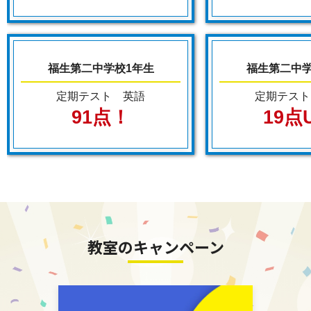
◆習いごととして利用したい方
・みらい英語（英検対策）
福生第二中学校1年生
福生第二中学
早くから英検にチャレンジしたい方へおスス
メ！
定期テスト 英語
定期テスト
・りんご塾コース（算数対策／低学年中学受験
91点！
19点
準備）
算数を通じて思考力を身につけたい方におスス
メ！
・プログラミング
ゲーム作りを通して、思考力を伸ばしたい方に
おススメ！
教室のキャンペーン