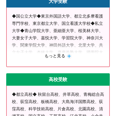
大学受験
★福生一中・二中・三中・御堂中・東中に通学中
◆国公立大学◆東京外国語大学、都立北多摩看護
の
中学生
専門学校、東京都立大学、国立看護大学校◆私立
大学◆青山学院大学、亜細亜大学、桜美林大学、
★大学進学（GMARCH～日東駒専レベル）をお
大妻女子大学、嘉悦大学、学習院大学、神奈川大
考えの
高校生・既卒生
学、関東学院大学、神田外語大学、北里大学、共
立女子大学、杏林大学、慶應義塾大学、國學院大
の皆さま向けの学習塾です！
もっと見る
學、国士館大学、駒澤大学、埼玉工業大学、実践
女子大学、尚美大学、城西国際大学、上智大学、
福生第二中・福生第一中・福生第一
昭和女子大学、成蹊大学、成城大学、聖路加国際
高校受験
大学、創価大学、崇城大学、大正大学、大東文化
小・福生第四小からのお問い合わせ
大学、高千穂大学、拓殖大学、中央大学、 津田塾
◆都立高校◆ 秋留台高校、井草高校、青梅総合高
大学、帝京大学、帝京科学大学、帝京平成大学、
が増えてます！
校、荻窪高校、板橋高校、大島海洋国際高校、荻
東海大学、東京家政大学、東京経済大学、東京工
＝＝
窪高校、科学技術高校、片倉高校、北園高校、清
科大学、東京成徳大学、東京電機大学、東京薬科