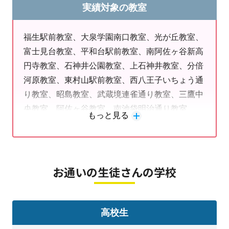
科高校、府中東高校、福生高校、保谷高校、深川
実績対象の教室
実践女子学園中学校、修徳中学校、十文字中学
高校、稔ヶ丘高校、南平高校、武蔵丘高校、武蔵
と思っている生徒さんが
「やればできる」
を実感し、学習に前
校、淑徳巣鴨中学校、純心女子中学校、城西大学
野北高校、武蔵村山高校、目黒高校、若葉総合高
福生駅前教室、大泉学園南口教室、光が丘教室、
附属城西中学校、城北埼玉中学校、昭和学院中学
校飛鳥未来高校、◆私立高校◆岩倉高校、英明フ
富士見台教室、平和台駅前教室、南阿佐ヶ谷新高
向きになってもらうために、
一人ひとりに寄り添う
塾です。
校、女子美術大学付属中学校、駿台学園中学校、
ロンティア高校、関東国際高校、関東第一高校、
円寺教室、石神井公園教室、上石神井教室、分倍
成蹊中学校、成立学園中学校、聖望学園中学校、
錦城高校、国立音楽大学附属高校、クラーク国際
河原教室、東村山駅前教室、西八王子いちょう通
創価中学校、千葉明徳中学校、筑波大学付属中学
高校、京華女子高校、共立女子第二高校、啓明学
り教室、昭島教室、武蔵境連雀通り教室、三鷹中
校、東星学園中学校、トキワ松中学校、獨協埼玉
園高校、工学院大学付属高校、佼成学園女子高
央教室、阿佐ヶ谷教室、南池袋明治通り教室、
中学校、中村中学校、日本大学豊山女子中学校、
勉強はもちろん進路や学校のお悩みなどを気軽に相談していた
校、国士館高校、桜丘高校、サレジアン国際学園
もっと見る
SOCOLA武蔵小金井クロス教室、武蔵野台駅前教
白鷗附属中学校、八王子学園八王子中学校、日出
高校、実践学園高校、品川エトワール女子高校、
室、羽村教室、下井草教室、ひばりヶ丘教室、関
学園中学校、広尾小石川中学校、藤村女子中学
だけます。一緒に前に進んでいきましょう！
淑徳高校、城西大学付属城西高校、城北埼玉高
町南教室、東久留米教室、清瀬教室、保谷駅前教
校、武南中学校、文化学園大学杉並中学校、宝仙
校、昭和第一高校、昭和第一学園高校、昭和鉄道
室、青梅教室、大泉風致地区教室、小竹向原教室
お通いの生徒さんの学校
学園中学校、細田学園中学校、三輪田学園中学
＝＝
高校、専修大学附属高校、大成高校、大東文化大
校、明星学園中学校、武蔵野大学中学校、目黒学
第一高校、拓殖大学第一高校、立川女子高校、千
院中学校、山脇学園中学校、立教女学院中学校、
＼小学生 「思考力養成」りんご塾コース開講／
代田高校、中央学院大学中央高校、中央大学附属
立正大学付属立正中学校
高校生
高校、東亜学園高校、東海大学付属浦安高校、東
●小学生のうちに『算数的