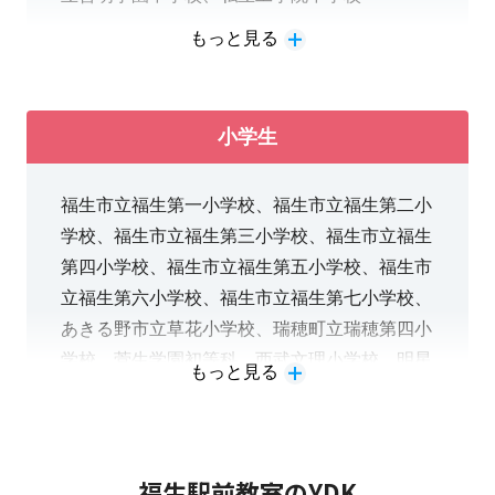
京大学・東京都立大学など）への合格実績もあ
◆授業スペース
ります。
もっと見る
【福生駅前教室の中学生指導】
一人ひとりに目が行き届き、かつ生徒さんが集中して学習に臨
GMARCH…学習院・明治・青山学院・立教・
◆「都立高校」への進学をお考えの方へ
中央・法政
めるよう
一人ひとりのスペース
で授業を進めていきます。質問
小学生
都立入試は、基礎問題の配点だけで約65点。
成成明学獨國武…成蹊・成城・明治学院・國學
つまり、基礎を身につけることが合格への一番
院・武蔵・獨協
もしやすい環境です♪
福生市立福生第一小学校、福生市立福生第二小
の近道だということです。難しい問題ばかり練
日東駒専…日本・東洋・駒澤・専修
学校、福生市立福生第三小学校、福生市立福生
習していると損をするかもしれません。
四工大…芝浦工業・東京都市・工学院・東京電
第四小学校、福生市立福生第五小学校、福生市
機
立福生第六小学校、福生市立福生第七小学校、
＜当教室が得意な都立高校＞
大東亜帝国…大東文化・東海・亜細亜・帝京・
◆自習席
あきる野市立草花小学校、瑞穂町立瑞穂第四小
青梅総合、片倉、国立、小金井北、国分寺、小
国士館
学校、菅生学園初等科、西武文理小学校、明星
平、小平南、小平西、上水、昭和、第五商業、
もっと見る
授業がある日もない日も
自習席は使い放題
です！先生たちに質
小学校
立川、東大和、東大和南、日野台、富士森、福
生、松が谷、瑞穂農芸など
＜推薦型＆総合型選抜（旧推薦・AO入試）対
問をすることもできるので、有効活用しましょう♪
【福生駅前教室の小学生指導】
策＞
福生駅前教室のYDK
◆「私立高校」への進学をお考えの方へ