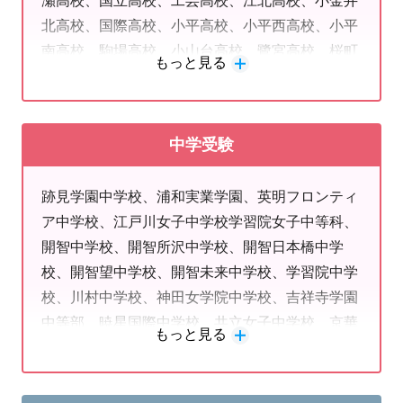
瀬高校、国立高校、工芸高校、江北高校、小金井
大学、東京理科大学、東洋大学、東洋学園大学、
北高校、国際高校、小平高校、小平西高校、小平
東邦大学、獨協医科大学、日本大学、日本女子大
「塾に通うことを嫌がっていたのに明光には
楽しそうに
通えて
南高校、駒場高校、小山台高校、鷺宮高校、桜町
学、日本体育大学、福岡大学、文教学院大学、法
もっと見る
高校、石神井高校、上水高校、神代高校、石神井
政大学、武蔵大学、武蔵野大学、明治大学、明治
います」
高校、芝商業高校、新宿山吹高校、杉並高校、杉
学院大学、明治薬科大学、明星大学、目白大学、
並総合高校、砂川高校、世田谷総合高校、総合芸
横浜薬科大学、立教大学、立正大学、和光大学、
「
先生たちとの会話が楽しく
、
授業もよくわかる
みたいなの
中学受験
術高校、第五商業高校、第三商業高校、第四商業
早稲田大学
高校、竹早高校、橘高校、田無高校、立川高校
で、満足げに帰ってきます」
跡見学園中学校、浦和実業学園、英明フロンティ
（創造理数）、千歳丘高校、千早高校、調布北高
ア中学校、江戸川女子中学校学習院女子中等科、
校、田園調布高校、東京学芸大学附属国際中等教
開智中学校、開智所沢中学校、開智日本橋中学
育学校（内部）、東京工業高等専門学校、豊島高
校、開智望中学校、開智未来中学校、学習院中学
校、豊多摩高校、練馬高校、練馬工科高校、農業
こちらは福生駅前教室にお通いの保護者様からいただいている
校、川村中学校、神田女学院中学校、吉祥寺学園
高校、農芸高校、八王子北高校、八王子桑志高
中等部、暁星国際中学校、共立女子中学校、京華
校、八王子拓真高校、羽村高校、東村山高校、東
もっと見る
実際の声です。
女子中学校、光英VERITAS中学校、国府台女子
村山西高校、東大和高校、東大和南高校、光が丘
中学校、國學院久我山中学校、サレジアン国際学
高校、日野高校、日野台高校、府中高校、府中工
明光義塾は勉強に困っている生徒さん、できるようになりたい
園世田谷中学校、品川翔英中学校、淑徳中学校、