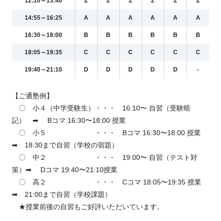
12:10～13:40
Z
Z
Z
Z
Z
Z
14:55～16:25
A
A
A
A
A
A
16:30～18:00
B
B
B
B
B
B
18:05～19:35
C
C
C
C
C
C
19:40～21:10
D
D
D
D
D
-
【ご通塾例】
〇 小４（中学受験生）・・・ 16:10〜 自習（受験暗
記） ➡ Bコマ 16:30〜18:00 授業
〇 小５ ・・・ Bコマ 16:30〜18:00 授業
➡ 18:30まで自習（学校の宿題）
〇 中２ ・・・ 19:00〜 自習（テスト対
策）➡ Dコマ 19:40〜21:10授業
〇 高２ ・・・ Cコマ 18:05〜19:35 授業
➡ 21:00まで自習（学校課題）
★授業前後の自習もご好評いただいています。