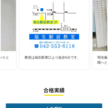
中高生の居場所
としてお子さまが抱える様々なお悩みを解決しま
す。
・次のテストでは更に成績を伸ばしたい！
・前回のテスト結果が思ったより良くなかった、、、
・受験に向けて勉強していきたい！
かりと
教室は福生駅東口より徒歩5分です。
明光義
・次のテストこそ頑張りたい！！
階へと
・勉強の仕方がわからない、、、
などなど・・・まずはお気軽にご相談くださ
い！！
合格実績
★中学準備や中学受験をご希望の
小学生