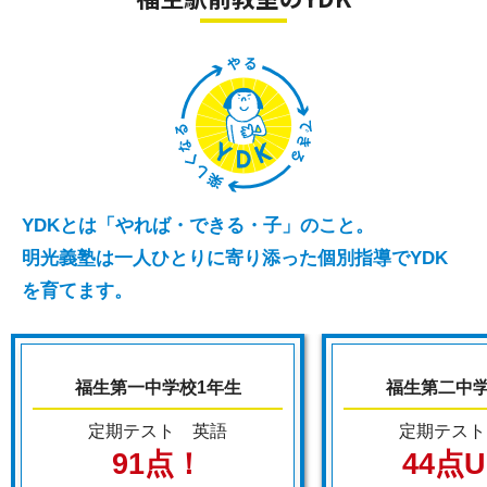
＜内部進学・専門学校進学対策＞
また、
テスト勉強や学校の課題を無料で質問できるイベント
◆学校授業のフォローをしたい方
令和2年、国の就学支援金は年収590万円未満
推薦や内部進学に向けては高校1年からの積み
・基礎から復習をし、学習の土台を築きたい
世帯の生徒を対象に、支給上限額を引き上げ。
重ねが大切です！
（質問教室）
も開催しています♪
・学習習慣を身につけてほしい
都の授業料軽減助成金は、年収910万円未満世
当教室には、部活やアルバイトと両立しながら
・中学校に向けて準備がしたい
帯まで対象拡大。「都立と同程度の学費なら私
通塾している高校生がたくさんいます！
立」の方も増えています。
◆中学受験をしたい方
◆講師
・中堅校(偏差値60前後まで)を目指したい
＜当教室が得意な私立高校＞
YDKとは「やれば・できる・子」のこと。
・他の習い事と両立しながら受験勉強を頑張り
錦城、工学院大附属、昭和第一学園、白梅学
明光義塾は一人ひとりに寄り添った個別指導でYDK
たい
話しやすさや聞きやすさ
はもちろん、お子さまに最適な
勉強の
園、拓殖第一、帝京八王子、東海大菅生、東京
を育てます。
・小5、小6からでもチャレンジしたい
純心女子、八王子、八王子実践、明星など
仕方
を提供していきます。
＜当教室からよく受験する中学校＞
穎明館中、啓明学園中、工学院大学付属中、狭
福生第一中学校1年生
福生第二中学
個性溢れる講師
が常に約20名在籍していますので、お子さまに
山ヶ丘中、西武学園文理中、東海大菅生中、東
定期テスト 英語
定期テスト
京電機大学中、八王子学園八王子中、八王子実
ピッタリな講師が必ず見つかります♪
91点！
44点
践中、武蔵野大学中、明星中など