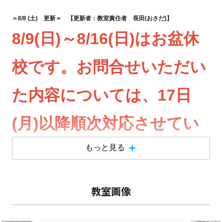
＝8/8 (土)
更新＝ 【更新者：教室責任者 長田(おさだ)】
8/9(日)～8/16(日)はお盆休
校です。お問合せいただい
た内容については、17日
(月)以降順次対応させてい
ただきます。
もっと見る
明光義塾福生駅前教室は
教室画像
福生駅周辺地域に住む小