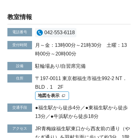
教室情報
電話番号
042-553-6118
月～金：13時00分～21時30分 土曜：13
受付時間
時00分～20時00分
駐輪場あり/自習席完備
設備
〒197-0011 東京都福生市福生992-2 NT．
住所
BLD．1 2F
地図を表示
●福生駅から徒歩4分／●東福生駅から徒歩
交通手段
13分／●牛浜駅から徒歩18分
JR青梅線福生駅東口から西友前の通り（や
アクセス
なぎ通り）を羽村方面に歩いて約3分、1階