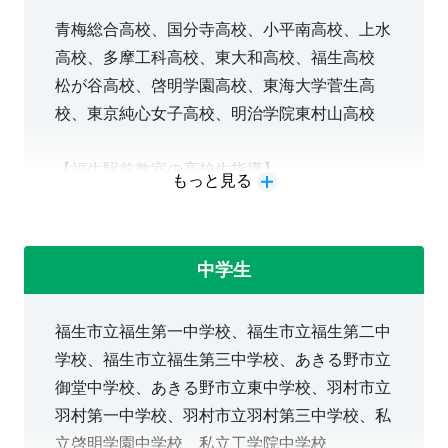
海大学付属菅生高校、東海大学高校、東京純心女
子高校、東京成徳大学高校、東京実業高校、東京
青梅総合高校、国分寺高校、小平南高校、上水
思考力』を身につけたい！
電機大高校、東京立正高校、東洋高校、東洋女子
高校、多摩工科高校、東大和高校、福生高校
高校、日本体育大学桜華高校、日本大学櫻丘高
松が谷高校、啓明学園高校、東海大学菅生高
●中学受験に向けた準備を
校、日本大学第一高校、日本大学第二高校、日本
校、東京純心女子高校、明治学院東村山高校
大学豊山女子高校、八王子実践高校、八王子学園
低学年から始めたい！
八王子高校、東野高校、文教大学付属高校、文化
【福生駅前教室の高校生指導】
もっと見る
学園大学杉並高校、堀越高校、武蔵野高校、武蔵
●算数オリンピックに挑戦
野大学高校、明治学院高校、明星高校、明星学園
当教室では、個別指導と映像授業を組み合わせ
高校、明治学院高校、立正大学付属立正高校、和
た高校生指導を実施しています。特に受験に向
中学生
したい！
光高校、早稲田実業高校
けた学習計画、進捗の管理はお任せください！
詳細は
福生市立福生第一中学校、福生市立福生第二中
＜一般入試対策＞
こちらをクリック
学校、福生市立福生第三中学校、あきる野市立
GMARCH・成成明学獨國武・日東駒専・四工
御堂中学校、あきる野市立東中学校、羽村市立
大・大東亜帝国 の対策を得意としています。
羽村第一中学校、羽村市立羽村第三中学校、私
直近の3年では、都立高校から国公立大学（東
立啓明学園中学校、私立工学院中学校