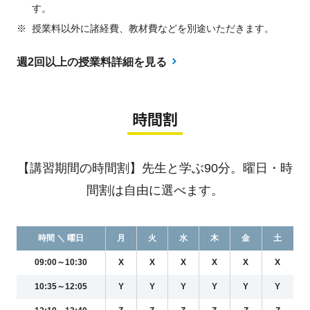
す。
※
授業料以外に諸経費、教材費などを別途いただきます。
週2回以上の授業料詳細を見る
時間割
【講習期間の時間割】先生と学ぶ90分。曜日・時
間割は自由に選べます。
時間 ＼ 曜日
月
火
水
木
金
土
09:00～10:30
X
X
X
X
X
X
10:35～12:05
Y
Y
Y
Y
Y
Y