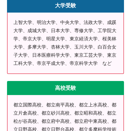
大学受験
学習プランをご提案
【POINT3】
的確なアドバイス
上智大学、明治大学、中央大学、法政大学、成蹊
明光義塾の講師の約半分は、明光義塾で学んだ経験を持つた
大学、成城大学、日本大学、専修大学、工学院大
め、生徒の抱える悩みや不安を理解し、的確なアドバイスを提
学、帝京大学、明星大学、東京経済大学、桜美林
供可能
大学、多摩大学、杏林大学、玉川大学、白百合女
子大学、日本医療科学大学、東京工芸大学、東京
明光義塾の特長
工科大学、帝京平成大学、帝京科学大学 など
■
考える力が身につく授業
個別指導のパイオニアとして長年培った生徒自らが考えること
を重視した指導で、テストや受験本番に発揮できる力を養いま
高校受験
す。対話型の授業で分からないことは気軽に質問できます。
■
きめ細かいカウンセリング
都立国際高校、都立南平高校、都立上水高校、都
一人ひとり異なる悩みや課題に向き合い、目標達成のためにオ
立片倉高校、都立砂川高校、都立昭和高校、都立
ーダーメイドの学習プランをご提案します。苦手をピンポイン
松が谷高校、都立府中高校、都立府中東高校、都
トで克服、得意をさらに伸ばし、効率的に成績アップを実現し
立日野高校、都立日野台高校、都立多摩科学技術
ます。