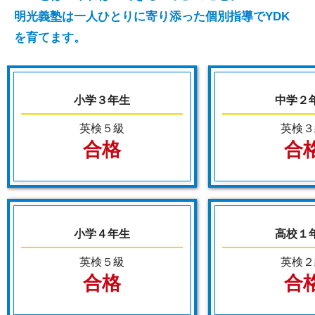
明光義塾は一人ひとりに寄り添った個別指導でYDK
を育てます。
小学３年生
中学２
英検５級
英検３
合格
合
小学４年生
高校１
英検５級
英検２
合格
合