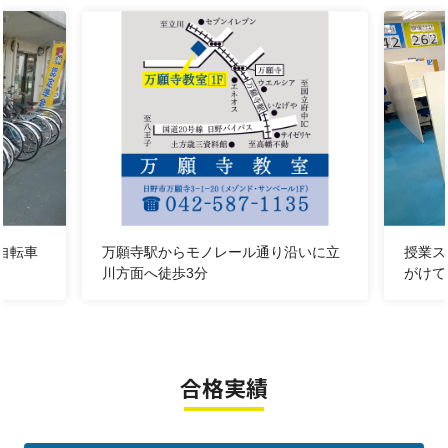
【中３生】最後の内申対策をしたい！ ※教科・回数は志望校
をふまえて要相談
【高校生】推薦入試対策・評定対策をしたい 週３回 英・数
＋理科or社会
明光義塾万願寺教室ってどんな塾？
■
■
指導方針
■
■
「未来の自分のために、今何を頑張るか」を大事にしていま
す。目先の結果だけではない、中長期的な目標設定を一緒に考
自転車
万願寺駅からモノレール通り沿いに立
授業ス
川方面へ徒歩3分
がけて
えていきます
。
■
■
教室のお薦めポイント
■
■
【POINT1】
「振り返り」を徹底！
明光義塾の授業では、生徒の学習効果を高めるための『振り返
合格実績
り』を徹底しています。
【POINT2】
最適な学習プラン
生徒一人ひとりの状況を丁寧に把握し、根拠に基づいた最適な