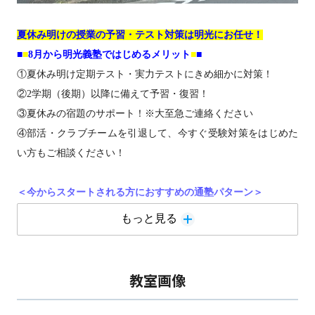
夏休み明けの授業の予習・テスト対策は明光にお任せ！
■
■
8
月から明光義塾ではじめるメリット
■
■
①夏休み明け定期テスト・実力テストにきめ細かに対策！
②2学期（後期）以降に備えて予習・復習！
③夏休みの宿題のサポート！※大至急ご連絡ください
④部活・クラブチームを引退して、今すぐ受験対策をはじめた
い方もご相談ください！
＜今からスタートされる方におすすめの通塾パターン＞
【小学生】早めに中学準備をはじめたい！ 週３回（英・算・
もっと見る
国）
【中１・２生】部活と両立して主要教科の基礎を固めたい！
週2回（英・数）
教室画像
【中１・２生】主要教科＋苦手な理科を対策したい！ 週３回
（英・数・理）