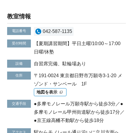
教室情報
電話番号
042-587-1135
【夏期講習期間】平日土曜/10:00～17:00
受付時間
日曜/休塾
自習席完備、駐輪場あり
設備
〒191-0024 東京都日野市万願寺3-1-20 メ
住所
ゾンド・サンベール 1F
地図を表示
●多摩モノレール万願寺駅から徒歩3分／●
交通手段
多摩モノレール甲州街道駅から徒歩17分／
●京王線高幡不動駅から徒歩18分
駅からモノレール通り沿いに立川方面へ。
アクセス