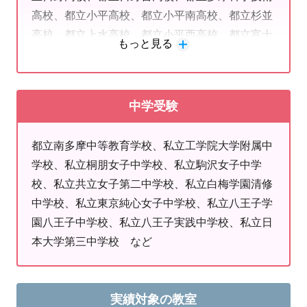
高校、都立小平高校、都立小平南高校、都立杉並
■
個別指導塾No.1の情報力
高校、都立上水高校、都立小平西高校、都立富士
全国各地の学校のデータが豊富にあるので、お子さまの学校の
もっと見る
森高校、都立府中工科高校、都立若葉総合高校、
出題傾向を踏まえて、授業進度やテスト範囲に合わせた対策で
私立中央大学付附属高校、私立東海大菅生高校、
点数アップを図ります。志望校の最新の試験情報に基づいた受
私立明星高校、私立立川女子高校、私立日本大学
験対策で志望校合格へ導きます。
中学受験
明誠高校、私立日私本工業大学駒場高校、昭私立
（更新日）7月31日
和第一学園高校、私立八王子学園八王子高校、私
都立南多摩中等教育学校、私立工学院大学附属中
立拓殖大学第一高校、私立八王子実践高校、私立
学校、私立桐朋女子中学校、私立駒沢女子中学
聖パウロ学園高校、私立工学院大附属高校、私立
校、私立共立女子第二中学校、私立白梅学園清修
Ｎ高校、私立大東学園高校 など
中学校、私立東京純心女子中学校、私立八王子学
園八王子中学校、私立八王子実践中学校、私立日
本大学第三中学校 など
実績対象の教室