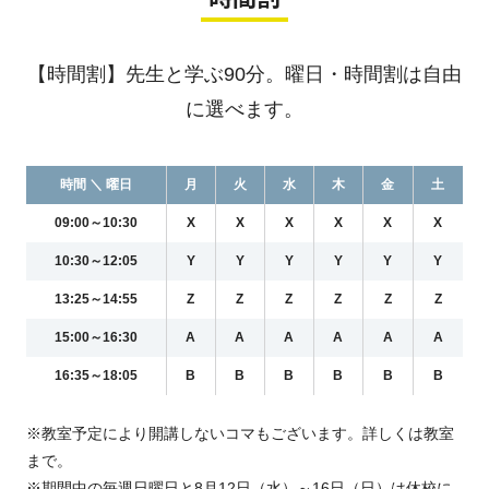
【時間割】先生と学ぶ90分。曜日・時間割は自由
に選べます。
時間 ＼ 曜日
月
火
水
木
金
土
09:00～10:30
X
X
X
X
X
X
10:30～12:05
Y
Y
Y
Y
Y
Y
13:25～14:55
Z
Z
Z
Z
Z
Z
15:00～16:30
A
A
A
A
A
A
16:35～18:05
B
B
B
B
B
B
※教室予定により開講しないコマもございます。詳しくは教室
まで。
※期間中の毎週日曜日と8月12日（水）～16日（日）は休校に