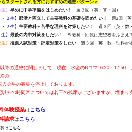
からスタートされる方におすすめの通塾パターン＞
学生】
早めに中学準備をはじめたい！
週３回（英・算・国）
１・２生】
部活と両立して主要教科の基礎を固めたい！
週2回（英
１・２生】
主要教科＋苦手な理科を対策したい！
週３回（英・数
３生】
最後の内申対策をしたい！
※教科・回数は志望校をふまえ
校生】
推薦入試対策・評定対策をしたい
週３回 英・数＋理科or
以降の通塾に関しまして、現在 水金のBコマ16:20～17:50、月水
:00の
入会生の募集を停止しております。
以外の時間帯については若干の残席がございますが、埋まり
料体験授業
こちら
は
料請求
こちら
は
応募は
こちら