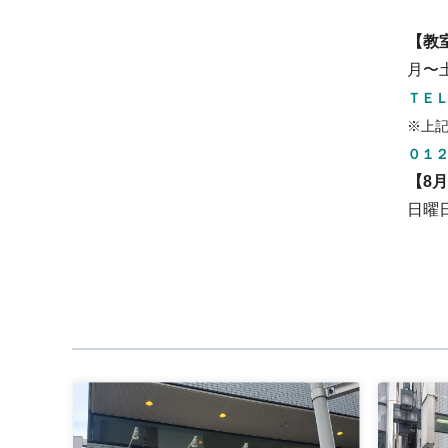
【教
月〜
ＴＥＬ
※上
０１
【8
日曜