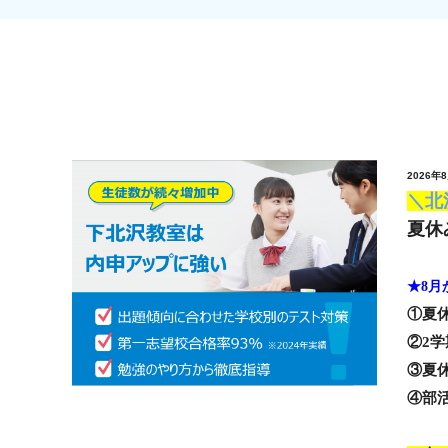
2026
＼北
夏休
★8
①夏
②2
③夏
④部