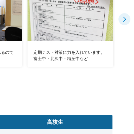
あるので
定期テスト対策に力を入れています。
安心
富士中・北沢中・梅丘中など
ステ
高校生