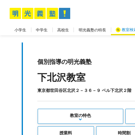
教室検
小学生
中学生
高校生
明光義塾の特長
個別指導の明光義塾
下北沢教室
東京都世田谷区北沢２－３６－９ ベル下北沢２階
教室の特色
授業料
時間割