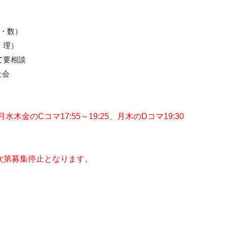
・数）
・理）
て要相談
社会
木金のCコマ17:55～19:25、月木のDコマ19:30
次第募集停止となります。