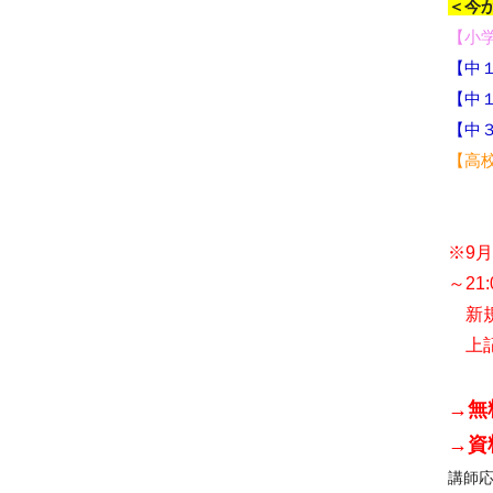
＜今
【小
【中
【中
【中
【高
※9月
～21
新規
上記
→無
→資
講師