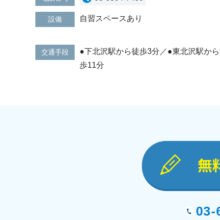
自習スペースあり
設備
●下北沢駅から徒歩3分／●東北沢駅から
交通手段
歩11分
無
03-