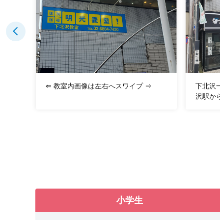
てベ
⇐ 教室内画像は左右へスワイプ ⇒
下北沢
沢駅か
小学生