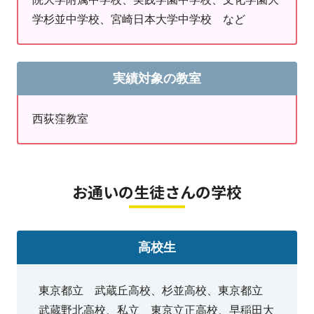
すすめします。
学杉並中学校、宮崎日本大学中学校 など
このように、西荻窪教室の個別指導なら一人ひとりの目
標に柔軟に対応できます。
実績対象の教室
一人ひとりに合わせたオリジナルの学習プランでお子さ
まの目標を一緒に達成しましょう！
西荻窪教室
西荻窪教室 教室長
お通いの生徒さんの学校
高校生
東京都立 武蔵丘高校、杉並高校、東京都立
武蔵野北高校、私立 東京立正高校、早稲田大