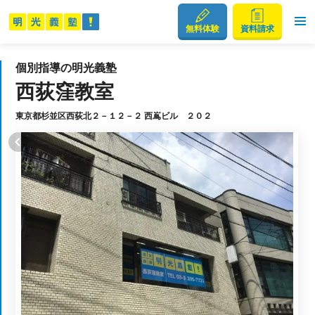
無料体験
資料請求
個別指導の明光義塾
西荻窪教室
東京都杉並区西荻北２－１２－２ 西嶌ビル ２０２