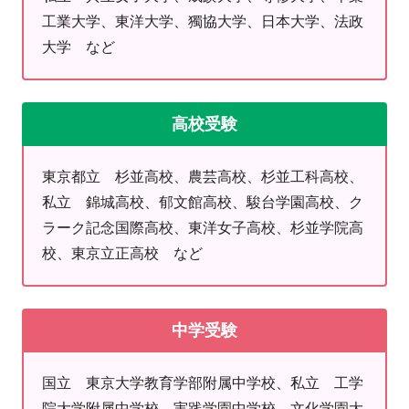
工業大学、東洋大学、獨協大学、日本大学、法政
湧き、保護者さまも安心して通わせることのできる教室
大学 など
であるよう、心がけております。
・杉並区立 荻窪中学校
・杉並区立 神明中学校
高校受験
・杉並区立 西宮中学校
上記の学校を中心に、地域の学校の授業の進捗状況やテ
ストの傾向はしっかりと把握しており、教科書の進み具
東京都立 杉並高校、農芸高校、杉並工科高校、
合にあわせた学習や定期テスト対策も行っています。
私立 錦城高校、郁文館高校、駿台学園高校、ク
私立・公立など、学校独自の学習進度にも対応していま
ラーク記念国際高校、東洋女子高校、杉並学院高
す。
校、東京立正高校 など
また、各種検定対策も行っています。
高校・大学入試では、検定取得者を優遇する制度も多
中学受験
く、特に大学入試では、英検®を活用する大学が年々増
えつつあります。合格の可能性を高めるためにも、目標
国立 東京大学教育学部附属中学校、私立 工学
級を決めて、早期から積極的にチャレンジすることをお
院大学附属中学校、実践学園中学校、文化学園大