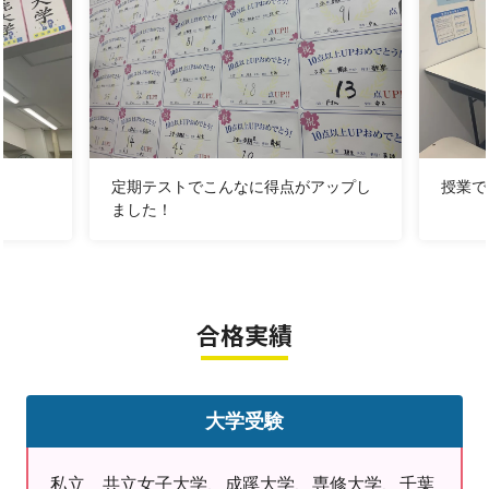
→夏期講習について、詳しくはこちらをクリック←
★夏期特別休講日のお知らせ★
定期テストでこんなに得点がアップし
授業で
2026年8月9日（日）～2026年8月16日（日）、2026年
ました！
8月31日（月）は夏期特別休講日となります。
合格実績
★西荻窪教室のご紹介★
この度は、西荻窪教室のページをご覧いただきまして、
大学受験
ありがとうございます。
私立 共立女子大学、成蹊大学、専修大学、千葉
地域密着型の個別指導塾として、お子さまの学習意欲が