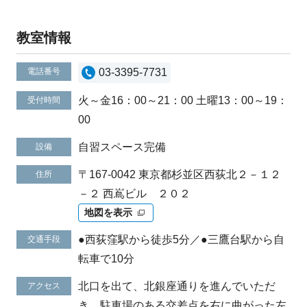
教室情報
電話番号
03-3395-7731
火～金16：00～21：00 土曜13：00～19：
受付時間
00
自習スペース完備
設備
〒167-0042 東京都杉並区西荻北２－１２
住所
－２ 西嶌ビル ２０２
地図を表示
●西荻窪駅から徒歩5分／●三鷹台駅から自
交通手段
転車で10分
北口を出て、北銀座通りを進んでいただ
アクセス
き、駐車場のある交差点を右に曲がった左