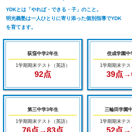
YDKとは「やれば・できる・子」のこと。
明光義塾は一人ひとりに寄り添った個別指導でYDK
を育てます。
荻窪中学2年生
佼成学園中
1学期期末テスト（英語）
1学期期末テス
92点
39点→
第三中学3年生
三輪田学園中
1学期期末テスト（英語）
1学期期末テス
76点→83点
52点→