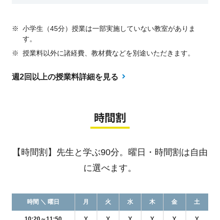
※
小学生（45分）授業は一部実施していない教室がありま
す。
※
授業料以外に諸経費、教材費などを別途いただきます。
週2回以上の授業料詳細を見る
時間割
【時間割】先生と学ぶ90分。曜日・時間割は自由
に選べます。
時間 ＼ 曜日
月
火
水
木
金
土
10:20～11:50
Y
Y
Y
Y
Y
Y