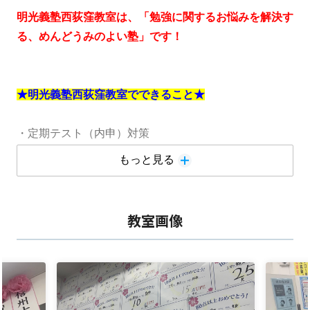
明光義塾西荻窪教室は、「勉強に関するお悩みを解決す
る、めんどうみのよい塾」です！
★明光義塾西荻窪教室でできること★
・定期テスト（内申）対策
荻窪中、神明中、西宮中を中心に対応。私立生にも対
もっと見る
応しています。
・受験対策（中学受験・高校受験・大学受験）
・検定対策（英検・漢検など）
教室画像
・現状のお子さまの学力に合わせた授業
・家庭学習のサポート
・受験に関するご相談
・お子さまの勉強や生活に関するご相談
・授業以外の時でも自習可能