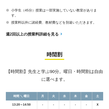
※
小学生（45分）授業は一部実施していない教室がありま
す。
※
授業料以外に諸経費、教材費などを別途いただきます。
週2回以上の授業料詳細を見る
時間割
【時間割】先生と学ぶ90分。曜日・時間割は自由
に選べます。
時間 ＼ 曜日
月
火
水
木
金
土
13:20～14:50
-
-
-
-
-
X