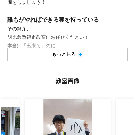
備をしましょう！
誰もがやればできる種を持っている
その発芽、
明光義塾福市教室にお任せください！
本当は「出来る」のに
気づけていないのはもったいない！
もっと見る
私たちは一人一人に沿った授業を通して
「できる」→「楽しい」を提供します。
教室画像
明光義塾福市教室の得点アップの秘密は…
★
中学生対象 家スタディ＆明光式特許10段階学習指導方
★
家庭学習時間をなかなか作れない…。他の人と一緒だと
頑張れるのに…。そんなあなたに朗報です！中学生を対
象に明光義塾ではzoomで教室とつなぎ、みんなで手元
を映しながら勉強を進める家スタディがスタートしま