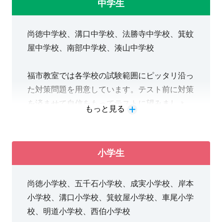
中学生
③成績アップのために
尚徳中学校、溝口中学校、法勝寺中学校、箕蚊
目標・志望校に合格するためには家
屋中学校、南部中学校、湊山中学校
庭学習も欠かせません。毎回の授業
福市教室では各学校の試験範囲にピッタリ沿っ
で必ず宿題を出します。宿題忘れが
た対策問題を用意しています。テスト前に対策
続く場合は通塾回数を増やしたり、
を済ませて自信をもってテストに望みましょ
もっと見る
う。自習スペースも完備しておりますのでお家
自習に来てもらうようお声掛けしま
で勉強が捗らないときは是非教室にお越しくだ
す。期別講習でも客観的に必要な講
さい！
小学生
習内容を提案いたします。
尚徳小学校、五千石小学校、成実小学校、岸本
小学校、溝口小学校、箕蚊屋小学校、車尾小学
校、明道小学校、西伯小学校