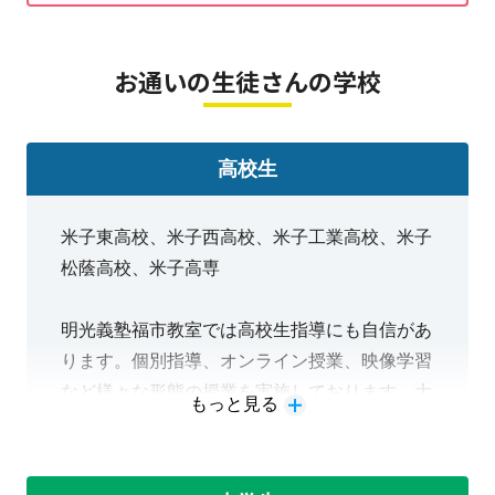
て、毎日勉強することができます。
高校生は予備校講師の
映像授業
、中
お通いの生徒さんの学校
学生は
aim＠
や
理社フォレスタ
、小
学生は
速読
に
みらい英語
、
あらゆる
高校生
方向から皆さんをサポートすること
米子東高校、米子西高校、米子工業高校、米子
ができます。
松蔭高校、米子高専
高専の数学も個別指導可能です。
明光義塾福市教室では高校生指導にも自信があ
私たちと、そして一緒に勉強する仲
ります。個別指導、オンライン授業、映像学習
間たちとともに、最高の一年を作っ
など様々な形態の授業を実施しております。大
もっと見る
学の受験情報や進路指導も行っておりますので
ていきましょう！
いつでもお気軽に相談いただけます。