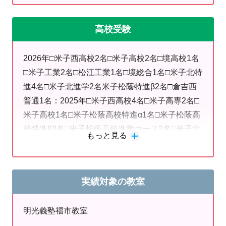
っかり共有していく機会も設けてい
高校受験
ます。
また、毎月志望校判定付きの模擬テ
2026年□米子西高校2名□米子高校2名□境高校1名
□米子工業2名□松江工業1名□境総合1名□米子北特
ストを実施し、個人の得手不得手の
進4名□米子北進学2名米子松蔭特進β2名□倉吉西
分析をすることができます。
普通1名：2025年□米子西高校4名□米子高専2名□
米子高校1名□米子松蔭高校特進α1名□米子松蔭高
校特進β2名□米子松蔭高校進学コース2名□米子北
もっと見る
②授業
高校特進コース6名□米子北看護コース1名
授業は対面だけではなく遠隔
実績対象の教室
（zoom）でも可能です。
また、授業のない日でも自習に来
明光義塾福市教室