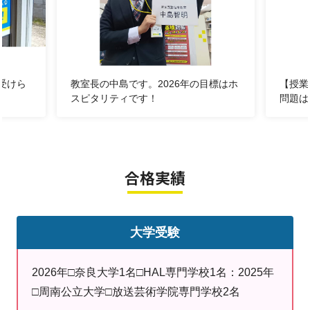
す！みんなで参加するから続けられる！見守る人がいる
から頑張れる！みんなで家庭学習時間を増やして成績ア
ップを目指しましょう！
受けら
教室長の中島です。2026年の目標はホ
【授業
塾を検討中の皆様へ
スピタリティです！
問題は
①明光義塾福市教室の指導
生徒に合わせて通塾内容や計画を決
合格実績
めることができます。生活スタイル
に合わせてその都度変更することも
大学受験
可能です。
期別講習で苦手を見直し、カウンセ
2026年□奈良大学1名□HAL専門学校1名：2025年
□周南公立大学□放送芸術学院専門学校2名
リングで定期的にお子様の様子をし