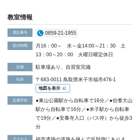
教室情報
電話番号
0859-21-1955
月16：00～ 水～金14:00～21：30 土
受付時間
13：00～20：00 火曜日曜定休日
駐車場あり、自習室完備
設備
〒683-0011 鳥取県米子市福市476-1
住所
地図を表示
●東山公園駅から自転車で16分／●伯耆大山
交通手段
駅から自転車で16分／●米子駅から自転車
で19分／●安養寺入口（バス停）から徒歩3
分
福市遺跡の道路を挟んで反対側にありま
アクセス