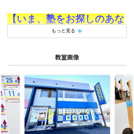
【いま、塾をお探しのあな
もっと見る
たに！】
鶴岡教室のホームページをご覧いただき、ありがとうご
教室画像
ざいます。
塾を探している
けど、たくさんある塾からどこを選べば
いいの．．．
迷ってしまいますよね、
そんなあなたに
！
明光義塾鶴岡教室は「
こんなところ！
」をご紹介いたし
ます。
『
よくいただくご要望・ご質問！
』
↓↓↓
・
「
苦手なところ
を聞きたい
」