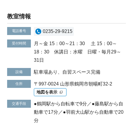
教室情報
電話番号
0235-29-9215
月～金 15：00～21：30 土 15：00～
受付時間
18：30 休講日：水曜 日曜・毎月29～
31日
駐車場あり、自習スペース完備
設備
〒997-0024 山形県鶴岡市朝暘町32-2
住所
地図を表示
●鶴岡駅から自転車で9分／●藤島駅から自
交通手段
動車で17分／●羽前大山駅から自動車で20
分