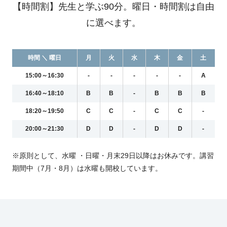
【時間割】先生と学ぶ90分。曜日・時間割は自由
に選べます。
時間 ＼ 曜日
月
火
水
木
金
土
15:00～16:30
-
-
-
-
-
A
16:40～18:10
B
B
-
B
B
B
18:20～19:50
C
C
-
C
C
-
20:00～21:30
D
D
-
D
D
-
※原則として、水曜 ・日曜・月末29日以降はお休みです。講習
期間中（7月・8月）は水曜も開校しています。