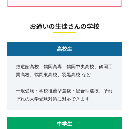
「でもやらなきゃな…」
やる気を出したあなたは超えら
い‼ いつだって未来をつくるのは
今の自分
。すこしの
原
動力
で大きく変わるハズです。
お通いの生徒さんの学校
ひとりは不安でも
誰かと
いっしょになら考えられる。
1年後、あなたはどうなりたいですか？
勉強の仕方をいっしょに考えましょう。
高校生
高校・大学受験のスタートダッシュ
致道館高校、鶴岡高専、鶴岡中央高校、鶴岡工
受験生
の皆さんはもちろん
業高校、鶴岡東高校、羽黒高校 など
１・２年生
も、
明光
で対策しませんか？
一般受験・学校推薦型選抜・総合型選抜、それ
ぞれの大学受験対策に対応できます。
まずは一度、
体験
していただくのがいちばん早いかもし
れません。
雰囲気、先生、授業の進め方まで、じっくり見ていただ
中学生
けます。