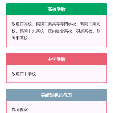
手な問題も丁寧に指導いたします。
高校受験
それぞれに合ったペースで授業を進められます。
致道館高校、鶴岡工業高等専門学校、鶴岡工業高
勉強や学習に関する
相談
もお待ちしております。
校、鶴岡中央高校、庄内総合高校、羽黒高校、鶴
一人ひとり
に合った方法をご提案いたします！
岡東高校
ぜひ、勉強に関する悩みをお聞かせください！
中学受験
【夏期講習、後半戦スター
致道館中学校
ト】
夏の終わりも計画が命…！
実績対象の教室
ただひとりだと、ど～してもだらけてしまう。あるある
ですよね！
鶴岡教室