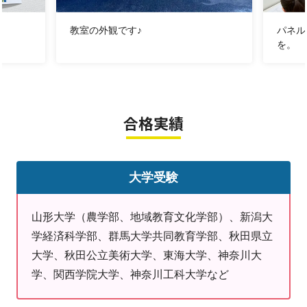
→個別だからこそ、苦手な部分を集中的に対策いたし
教室の外観です♪
パネル
ます。一人ひとりの弱点を分析した上で、学習プランを
を。
作成いたします！
・「
まずは
少しでも勉強机に
向かってほしい
、でも
勉強
の仕方
ってどう伝えれば．．．」
合格実績
→おまかせください！ノートの書き方、問題の解き
方、宿題はいつやるか・いつまでにやればいいのか、徹
底サポートいたします。
大学受験
「学習習慣を身につけたい」ひとりで不安ならいっ
しょに頑張りませんか？
山形大学（農学部、地域教育文化学部）、新潟大
学経済科学部、群馬大学共同教育学部、秋田県立
・「わからないところが
ある
けど、自分から
質問するの
大学、秋田公立美術大学、東海大学、神奈川大
は
ちょっと．．．」
学、関西学院大学、神奈川工科大学など
→ご安心ください。明光義塾は個別指導！自分から質
問するのが難しくても、講師の先生が理解度を確認。苦