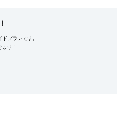
！
イドプランです。
きます！