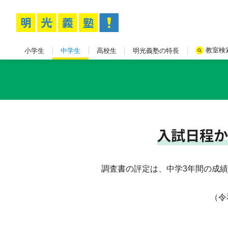
教室検
小学生
中学生
高校生
明光義塾の特長
入試日程か
調査書の評定は、中学3年間の成
（令