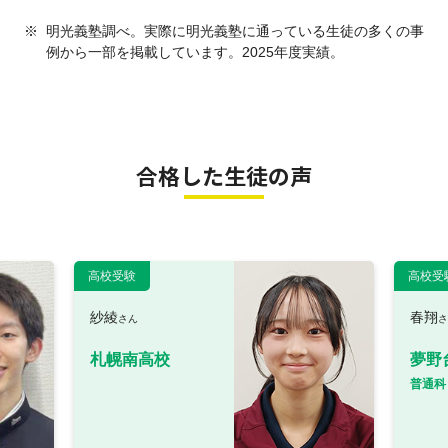
※
明光義塾調べ。実際に明光義塾に通っている生徒の多くの事
例から一部を掲載しています。2025年度実績。
合格した生徒の声
高校受験
高校受
紗綾
春翔
さん
さ
札幌南高校
夢野
普通科