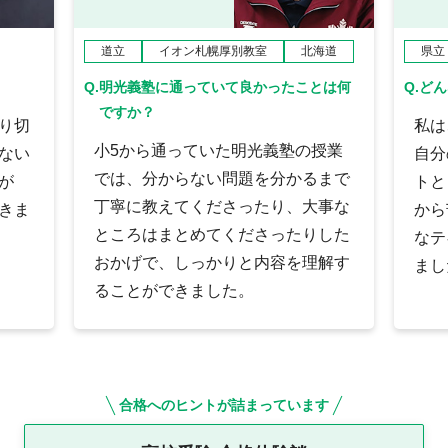
道立
イオン札幌厚別教室
北海道
県立
Q.
明光義塾に通っていて良かったことは何
Q.
どん
ですか？
り切
私は
小5から通っていた明光義塾の授業
ない
自分
では、分からない問題を分かるまで
が
トと
丁寧に教えてくださったり、大事な
きま
から
ところはまとめてくださったりした
なテ
おかげで、しっかりと内容を理解す
まし
ることができました。
合格へのヒントが詰まっています