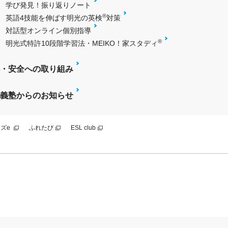
学び発見！振り返りノート
®
英語4技能を伸ばす明光の英検
対策
対話型オンライン個別指導
®
明光式特許10段階学習法・MEIKO！家スタディ
・安全への取り組み
義塾からのお知らせ
ズe
ふれたび
ESL club