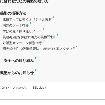
に合わせた明光義塾の通い方
義塾の指導方法
成績アップに導くオリジナル教材
明光のノート指導
学び発見！振り返りノート
®
英語4技能を伸ばす明光の英検
対策
対話型オンライン個別指導
®
明光式特許10段階学習法・MEIKO！家スタディ
・安全への取り組み
義塾からのお知らせ
ズe
ふれたび
ESL club