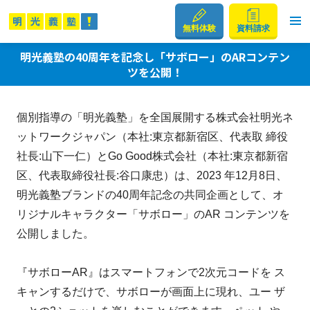
無料体験
資料請求
明光義塾の40周年を記念し「サボロー」のARコンテン
ツを公開！
個別指導の「明光義塾」を全国展開する株式会社明光ネ
ットワークジャパン（本社:東京都新宿区、代表取 締役
社⾧:山下一仁）とGo Good株式会社（本社:東京都新宿
区、代表取締役社⾧:谷口康忠）は、2023 年12月8日、
明光義塾ブランドの40周年記念の共同企画として、オ
リジナルキャラクター「サボロー」のAR コンテンツを
公開しました。
『サボローAR』はスマートフォンで2次元コードを ス
キャンするだけで、サボローが画面上に現れ、ユー ザ