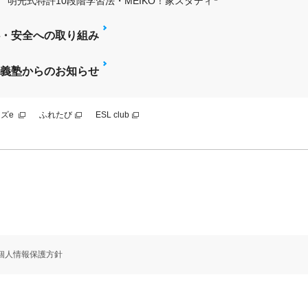
明光式特許10段階学習法・MEIKO！家スタディ
・安全への取り組み
義塾からのお知らせ
ズe
ふれたび
ESL club
個人情報保護方針