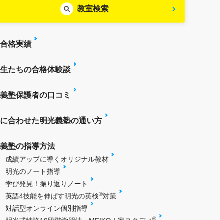
教室検索
合格実績
生たちの合格体験談
義塾保護者の口コミ
に合わせた明光義塾の通い方
義塾の指導方法
成績アップに導くオリジナル教材
明光のノート指導
学び発見！振り返りノート
®
英語4技能を伸ばす明光の英検
対策
対話型オンライン個別指導
®