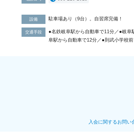
駐車場あり（9台）。自習席完備！
設備
●名鉄岐阜駅から自動車で11分／●岐阜
交通手段
阜駅から自動車で12分／●則武小学校
入会に関するお問い