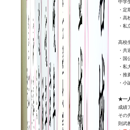
中学
・定
・高
・私
高校
・共
・国
・私
・推
・小
★一
成績
その
則武