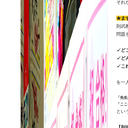
それ
★ま
則武
問題
✓ど
✓ど
✓こ
を一
「先生
「ここ
とい
【則