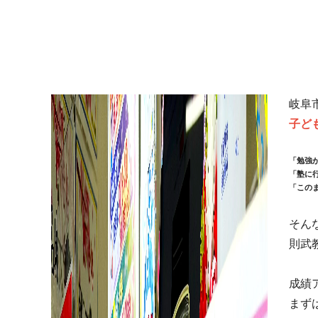
岐阜
子ど
「勉強
「塾に
「この
そん
則武
成績
まず