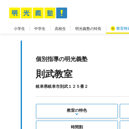
教室検
小学生
中学生
高校生
明光義塾の特長
個別指導の明光義塾
則武教室
岐阜県岐阜市則武１２５番２
教室の特色
時間割