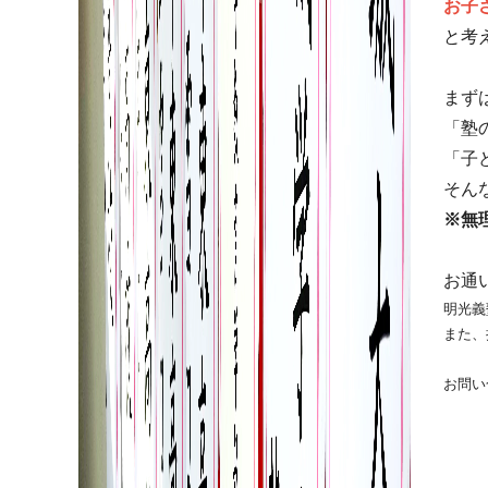
お子
と考
まず
「塾
「子
そん
※無
お通
明光義
また、
お問い
島中