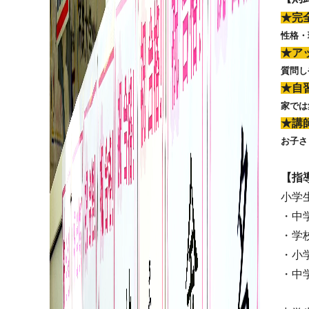
★完
性格・
★ア
質問し
★自
家では
★講
お子さ
【指
小学
・中
・学
・小
・中