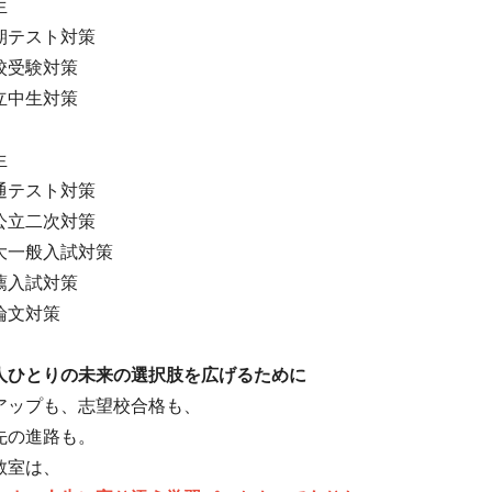
生
期テスト対策
校受験対策
立中生対策
生
通テスト対策
公立二次対策
大一般入試対策
薦入試対策
論文対策
人ひとりの未来の選択肢を広げるために
アップも、志望校合格も、
先の進路も。
教室は、