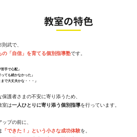
教室の特色
市則武で、
もの「自信」を育てる個別指導塾
です。
が苦手で心配」
行っても続かなかった」
ままで大丈夫かな・・・」
な保護者さまの不安に寄り添うため、
教室は
一人ひとりに寄り添う個別指導
を行っています。
アップの前に、
は
「できた！」という小さな成功体験
を。