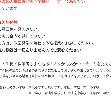
さまの人生に寄り添う学習パートナーでありたい
えています。
は
無料体験
へ
の雰囲気を見てみたい」
どもに合うか試してみたい」
な方は、教室見学を兼ねて体験授業へお越しください。
理な勧誘は一切ありませんのでご安心ください
いの生徒・
保護者さまや地域の方々から温かいクチコミをたく
塾則武教室では保護者のみなさまに安心してお子さんを通わせていた
だける
授業を担当する講師は当社の適性検査・
指導力基準をクリアし、
研修にて育
合わせの多い学校：則武小学校、島小学校、鷺山小学校、木田小学校
学校、青山中学校、岐阜清流中学校、岐阜西中学校