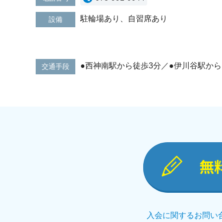
駐輪場あり、自習席あり
設備
●西神南駅から徒歩3分／●伊川谷駅から
交通手段
無
入会に関するお問い