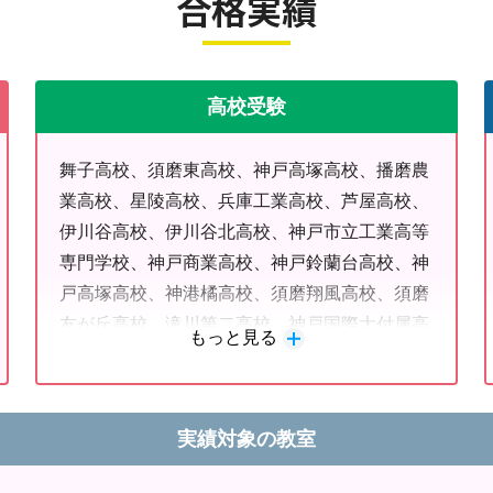
合格実績
高校受験
舞子高校、須磨東高校、神戸高塚高校、播磨農
業高校、星陵高校、兵庫工業高校、芦屋高校、
伊川谷高校、伊川谷北高校、神戸市立工業高等
専門学校、神戸商業高校、神戸鈴蘭台高校、神
戸高塚高校、神港橘高校、須磨翔風高校、須磨
友が丘高校、滝川第二高校、神戸国際大付属高
もっと見る
校、彩星工科高校、兵庫大学付属須磨ノ浦高
校、京都成章高校、芦屋学園高校、育英高校、
岡山学芸館高校、神戸学院大学附属高校、神戸
実績対象の教室
星城高校、神戸常盤女子高校、神戸野田高校、
神戸山手女子高校、神戸龍谷高校、夙川高校、