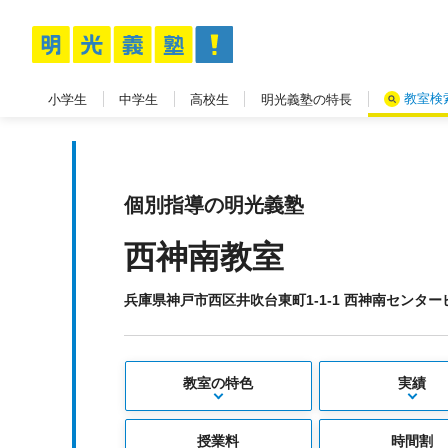
教室検
小学生
中学生
高校生
明光義塾の特長
個別指導の明光義塾
西神南教室
兵庫県神戸市西区井吹台東町1-1-1 西神南センター
教室の特色
実績
授業料
時間割