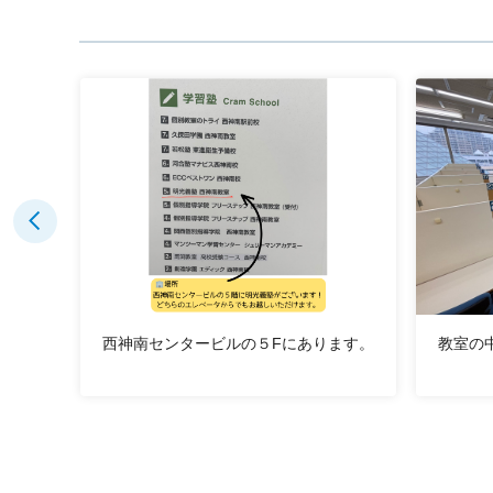
で集
西神南センタービルの５Fにあります。
教室の