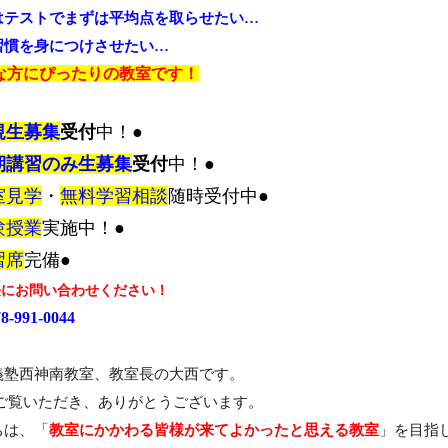
はテストでまずは平均点を取らせたい…
習慣を身につけさせたい…
な方にぴったりの教室です！
規生募集
受付
中！●
期講習のみ生募集
受付
中！●
室見学
・
無料学習相談
随時受付中●
験授業
実施中！●
習席
完備●
軽にお問い合わせください！
78-991-0044
義塾西神南教室、教室長の大西です。
をご覧いただき、ありがとうございます。
ちは、「
教室にかかわる皆様が来てよかったと思える教室
」を目指