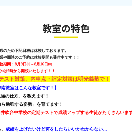
教室の特色
暇のため下記日程は休校しております。
業や面談のご予約は休校期間も受付中です！！
校期間：8月9日㈰～8月16日㈰
日㈪は9時から開校いたします！！
テスト対策、内申点・評定対策は明光義塾で！
神南教室はこんな教室です！】
勉強の仕方」を教えます！
自ら勉強する姿勢」を育てます！
に井吹台中学校の定期テストで成績アップする生徒がたくさんいま
ら、
成績を上げたいけど何をしたらいいかわからない…