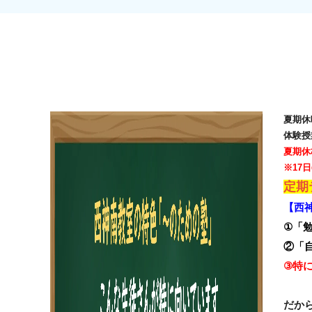
夏期休
体験授
夏期休
※17
定期
【西
①
「
②「
③
特
だか