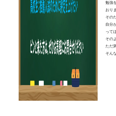
勉強
おり
その
自分
って
その
ただ
そん