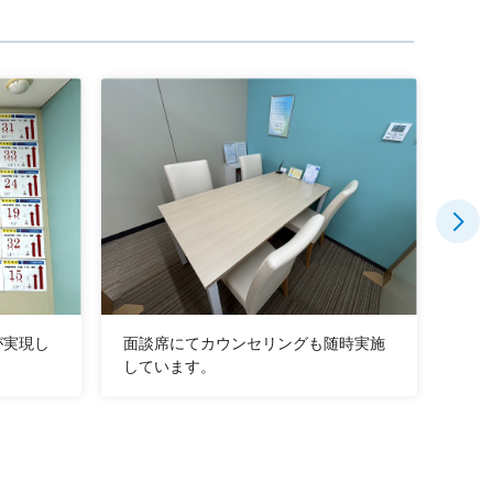
が実現し
面談席にてカウンセリングも随時実施
教室
しています。