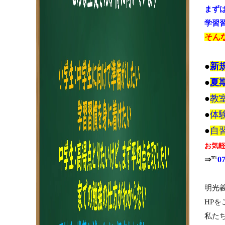
まず
学習
そん
●
新
●
夏
●
教
●
体
●
自
お気
⇒
℡
0
明光
HP
私た