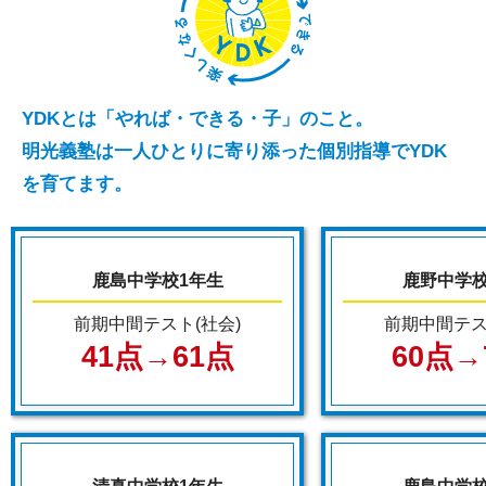
YDKとは「やれば・できる・子」のこと。
明光義塾は一人ひとりに寄り添った個別指導でYDK
を育てます。
鹿島中学校1年生
鹿野中学校
前期中間テスト(社会)
前期中間テス
41点→61点
60点→