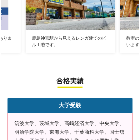
☑
家だと集中して学習できないので、勉強できる環境が欲
しい
☑
集団塾だと授業のレベルとスピードについていけない
ありま
鹿島神宮駅から見えるレンガ建てのビ
教室の
鹿嶋教室のテスト対策・入試対策の指導実績
ル１階です。
います
鹿島中・鹿野中・大野中・平井中・清真中
鹿島高・鉾田第一高・麻生高・佐原高・清真高
成績アップの秘訣は、自分の学力レベルに応じた問題に取
合格実績
り組むこと！
ぜひ体験授業でお子さまに最も効果的な学習方法をご体感
ください。
大学受験
＼8月からの通塾スタートをお得に応援／
筑波大学、茨城大学、高崎経済大学、中央大学、
8月31日までの期間限定キャンペーン実施中
明治学院大学、東海大学、千葉商科大学、国士舘
①90分×4回分授業無料