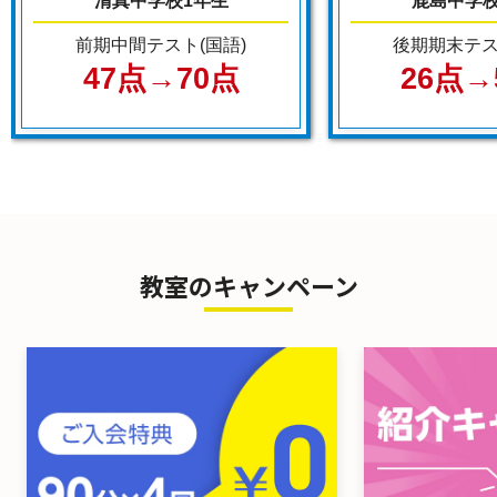
清真中学校1年生
鹿島中学校
前期中間テスト(国語)
後期期末テス
47点→70点
26点→
教室のキャンペーン