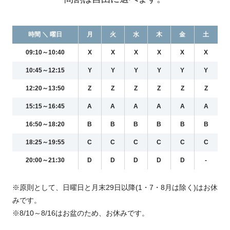
時間 ＼ 曜日
月
火
水
木
金
土
09:10～10:40
X
X
X
X
X
X
10:45～12:15
Y
Y
Y
Y
Y
Y
12:20～13:50
Z
Z
Z
Z
Z
Z
15:15～16:45
A
A
A
A
A
A
16:50～18:20
B
B
B
B
B
B
18:25～19:55
C
C
C
C
C
C
20:00～21:30
D
D
D
D
D
-
※原則として、日曜日と月末29日以降(1・7・8月は除く)はお休
みです。
※8/10～8/16はお盆のため、お休みです。