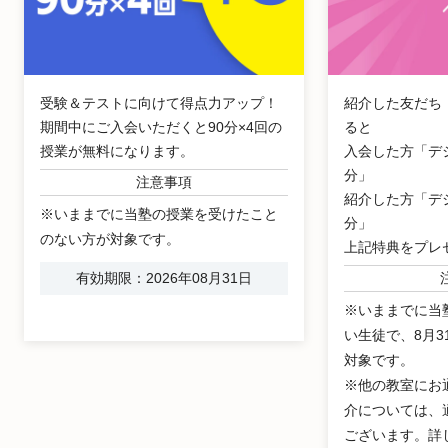
受験＆テストに向けて得点力アップ！
紹介した友だち
期間中にご入会いただくと90分×4回の
ると
授業が無料になります。
入会した方「デジ
分」
注意事項
紹介した方「デジ
※いままでに当塾の授業を受けたこと
分」
のない方が対象です。
上記特典をプレ
有効期限：2026年08月31日
※いままでに当
い生徒で、8月
対象です。
※他の教室にお
介については、
ございます。詳