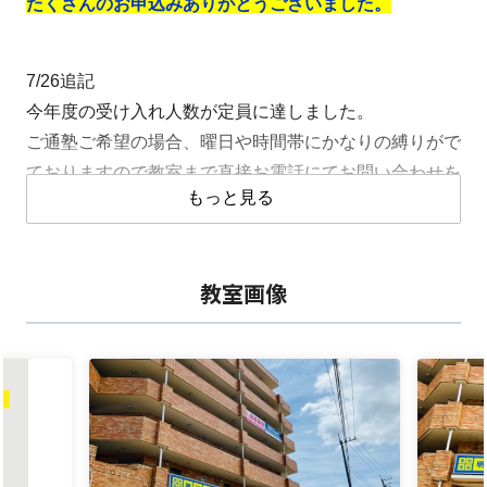
たくさんのお申込みありがとうございました。
7/26追記
今年度の受け入れ人数が定員に達しました。
ご通塾ご希望の場合、曜日や時間帯にかなりの縛りがで
ておりますので教室まで直接お電話にてお問い合わせを
もっと見る
お願いします。
こんなお子さまが明光義塾に向いています
教室画像
☑
定期テストをはじめとした内申点（評定）対策と入試対
策の両方をしてほしい
☑
何から手をつけていいのか分からないので、勉強の仕方
から教えてほしい
☑
学校の予習・復習をしたい
☑
自分から先生に質問するのが苦手
☑
学校の授業や課題のサポートもしてほしい