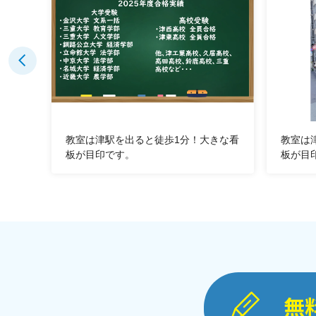
案を
教室は津駅を出ると徒歩1分！大きな看
教室は
板が目印です。
板が目
無