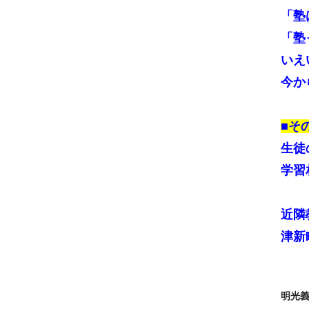
「塾
「塾
いえ
今か
■そ
生徒
学習
近隣
津新
明光