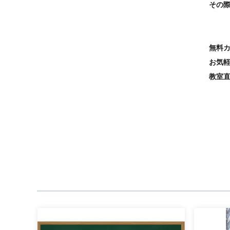
その
無料
お気
教室
英語
ト 
津駅