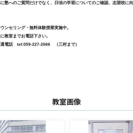
際に塾へのご質問だけでなく、日頃の学習についてのご確認、志望校に
カウンセリング
・
無料体験授業
実施中。
軽に教室までお電話下さい。
直通電話
tel:059-227-2666
（三村まで）
 数学 国語 理科 社会 学習 自習 家庭学習 難しい 
期末テスト 中学受験
 津新町駅 津高校 津西高校 津東高校 高田高校 三重大
教室画像