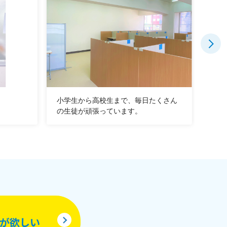
。
小学生から高校生まで、毎日たくさん
貴方
の生徒が頑張っています。
して
が欲しい