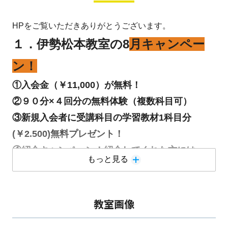
HPをご覧いただきありがとうございます。
１．伊勢松本教室の8
月キャンペー
ン！
①入会金（￥11,000）が無料！
②９０分×４回分の無料体験（複数科目可）
③新規入会者に受講科目の学習教材1科目分
(￥2.500)無料プレゼント！
④紹介キャンペーン！紹介してくれた方には
もっと見る
￥2,000分、紹介によって入会してくれた方には
￥1,000分のクオカード♪
教室画像
２．
中学生の皆様へ～夏期講習受付スタート！
～