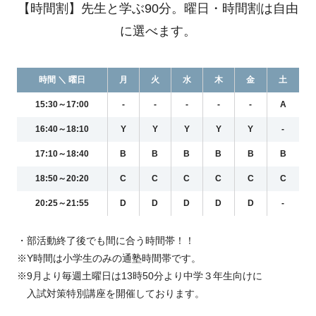
【時間割】先生と学ぶ90分。曜日・時間割は自由
に選べます。
時間 ＼ 曜日
月
火
水
木
金
土
15:30～17:00
-
-
-
-
-
A
16:40～18:10
Y
Y
Y
Y
Y
-
17:10～18:40
B
B
B
B
B
B
18:50～20:20
C
C
C
C
C
C
20:25～21:55
D
D
D
D
D
-
・部活動終了後でも間に合う時間帯！！
※Y時間は小学生のみの通塾時間帯です。
※9月より毎週土曜日は13時50分より中学３年生向けに
入試対策特別講座を開催しております。