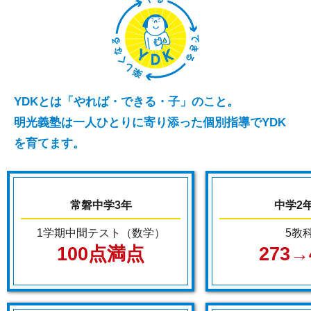
YDKとは「やれば・できる・子」のこと。
明光義塾は一人ひとりに寄り添った個別指導でYDK
を育てます。
常磐中学3年
中学2
1学期中間テスト（数学）
5教
100点満点
273→