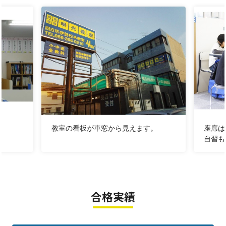
常磐中の皆さん、6月１５日に１学期期末テスト
が控え
ていますね
。三滝中の皆さんは６月８日
に、
三重平中と
中部中の皆さんは６月１０日
に、
桜中のみなさんは６月
１７日から中間テスト
が始まりますね。
1年の始まりのテストは
比較的内容が理解しやすく点数
を取りやすい
といわれています。この勢いのまま
2学期
中間テストも好調をキープしたい
ですよね！？夏休みは
何したらいいの？部活があるから家での勉強はサボっち
ゃう。そんなお悩みを抱えたあなたと一緒に今後の対策
教室の看板が車窓から見えます。
座席
を相談します！
自習
３．
高校生の皆様へ～夏期講習受付スタート！
～
高校生は進度が早く、学校の授業で精一杯の人も多いの
合格実績
ではないでしょうか。受験勉強も必要。でも推薦入試で
学校の成績は取らないといけない。
まず何したらいいの？どの科目が必要なの？そもそも私