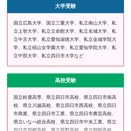
大学受験
は何が向いているのだろう？そんなお悩みを一緒に解決
しませんか？
高校生の夏期講習では
国立広島大学、国立三重大学、私立南山大学、私
●数学予習コース ●英語長文読解・文法徹底定着コ
立上智大学、私立立命館大学、私立名城大学、私
ース ●大学受験対策（面接・小論文対策）
立中京大学、私立愛知淑徳大学、私立金城学院大
●理科（物理・化学・生物）個別対策コース ●完全
学、私立椙山女学園大学、私立愛知学院大学、私
オーダーメードコース
立中部大学、私立四日市大学など
さまざま用意しています。実力向上から第一志望合格ま
でお手伝いします！
高校受験
詳しくは教室まで。
今が一番若い時。「あとで」を「今」に変えるだけで、
国立鈴鹿高専、県立四日市高校、県立四日市南高
未来は変わります。
校、県立川越高校、県立四日市西高校、県立四日
さあ私たちと一緒に成長しよう！お待ちしております！
市商業、県立四日市工業、県立四日市農芸高校、
県立いなべ総合高校、県立四日市中央工業、県立
TEL: 059-356-0210
四日市四郷高校、県立菰野高校、県立朝明高校、