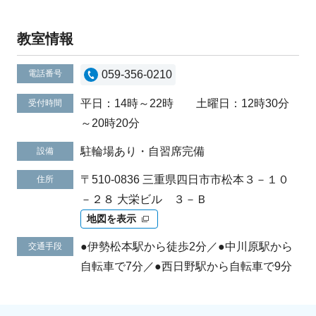
教室情報
電話番号
059-356-0210
平日：14時～22時 土曜日：12時30分
受付時間
～20時20分
駐輪場あり・自習席完備
設備
〒510-0836 三重県四日市市松本３－１０
住所
－２８ 大栄ビル ３－Ｂ
地図を表示
●伊勢松本駅から徒歩2分／●中川原駅から
交通手段
自転車で7分／●西日野駅から自転車で9分