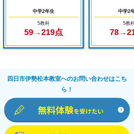
中学2年生
中学2
5教科
5教
59→219点
78→2
四日市伊勢松本教室へのお問い合わせはこち
ら！
無料体験
を受けたい