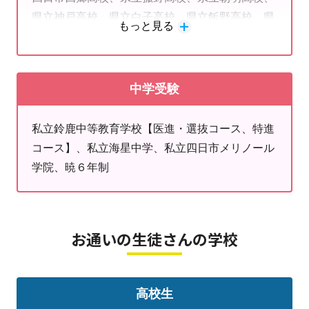
県立神戸高校、県立白子高校、県立飯野高校、県
↓
もっと見る
立石薬師高校、私立暁6年制、私立暁3年制、私立
体験授業・教室見学は→
こちら
海星高校、私立鈴鹿高校、国立鳥羽商船、私立四
◎教室からのお知らせ
日市メリノール学院など
８月９日（日）～８月１６日（日）は
中学受験
夏季休暇のためお休みとさせていただきます。
私立鈴鹿中等教育学校【医進・選抜コース、特進
コース】、私立海星中学、私立四日市メリノール
学院、暁６年制
お通いの生徒さんの学校
高校生