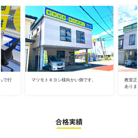
(内申点)に関わる絶対に落とせないテストです。
・『前半でダラダラした分、今から巻き返したい！』
・『部活が引退になり、ここから本格的に受験モードに
切り替えたい！』
・『夏休みの宿題が終わらず、休み明けのテスト対策ま
で手が回らない...』
そんな不安や焦りを抱えているのなら、今すぐ明光義塾
へおこしください！明光義塾では、それぞれの学校の日
程と一人ひとりの目標に合わせた『あなただけの夏期講
習プラン』で、残り半分の夏休みを最強の期間に変えま
らで行
マツモトキヨシ様向かい側です。
教室正
ありま
す。新しい綺麗な教室で、涼しく快適に、一緒に目標達
成に向かって進みましょう！
こんなちょっとしたお悩みありませんか？
☑夏休みの宿題に追われて、テスト対策ができていない
合格実績
☑家だとどうしても集中できず、スマホやゲームに逃げ
てしまう