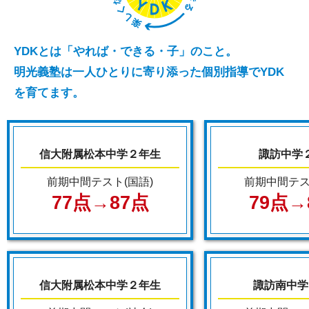
YDKとは「やれば・できる・子」のこと。
明光義塾は一人ひとりに寄り添った個別指導でYDK
を育てます。
信大附属松本中学２年生
諏訪中学
前期中間テスト(国語)
前期中間テス
77点→87点
79点→
信大附属松本中学２年生
諏訪南中学