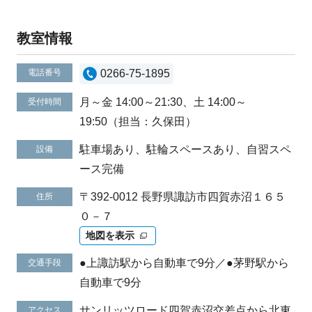
教室情報
電話番号
0266-75-1895
月～金 14:00～21:30、土 14:00～
受付時間
19:50（担当：久保田）
駐車場あり、駐輪スペースあり、自習スペ
設備
ース完備
〒392-0012 長野県諏訪市四賀赤沼１６５
住所
０－７
地図を表示
●上諏訪駅から自動車で9分／●茅野駅から
交通手段
自動車で9分
サンリッツロード四賀赤沼交差点から北東
アクセス