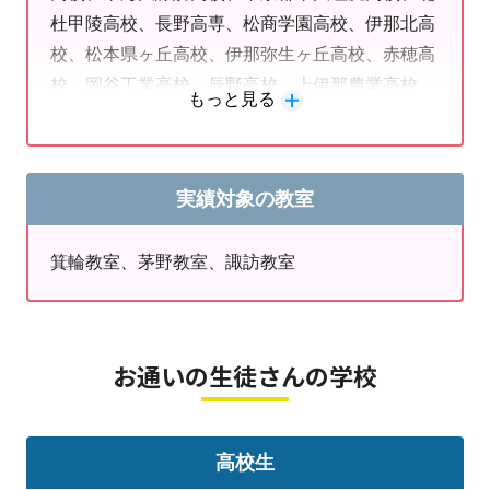
※期間中にいただいたお問合せにつきましては、８月
杜甲陵高校、長野高専、松商学園高校、伊那北高
17日(月)以降に順次対応させていただきます。
校、松本県ヶ丘高校、伊那弥生ヶ丘高校、赤穂高
ご不便おかけしますが何卒ご了承のほどよろしくお願い
校、岡谷工業高校、辰野高校、上伊那農業高校、
申し上げます。
もっと見る
箕輪進修高校、伊那西高校、高知高専、品川学藝
高校、帝京第三高校、 など
●
●
●８月のキャンペーン●
●
●
・友人紹介で紹介した・された方両方に図書券など(¥2,000
実績対象の教室
分)を進呈。
(8/29まで)
箕輪教室、茅野教室、諏訪教室
担当：教室長 久保田
お通いの生徒さんの学校
高校生