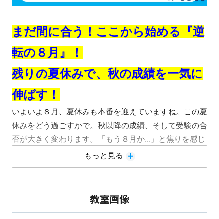
まだ間に合う！ここから始める『逆
転の８月』！
残りの夏休みで、秋の成績を一気に
伸ばす！
いよいよ８月、夏休みも本番を迎えていますね。この夏
休みをどう過ごすかで。秋以降の成績、そして受験の合
否が大きく変わります。「もう８月か...」と焦りを感じ
ている方も多いのではないでしょうか？夏休みが開けた
もっと見る
瞬間にテスト本番がやってきます！夏休みの残された時
間で『これまでの復習の総仕上げ』と『夏休み明けテス
トの予習』をどれだけやり切れるかが、次のテストの勝
教室画像
敗を分けます。特に中学３年生にとっては、志望校選び