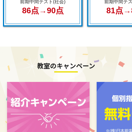
前期中間テスト(社会)
前期中間テス
86点→90点
81点→
教室のキャンペーン