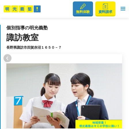
無料体験
資料請求
個別指導の明光義塾
諏訪教室
長野県諏訪市四賀赤沼１６５０－７