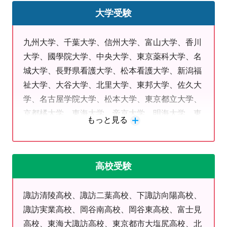
☑夏休み明けのテストに向けて、残りの期間で何をすべ
大学受験
きかわからない
◆受験生＆新学年応援！新校舎のご案内
九州大学、千葉大学、信州大学、富山大学、香川
マツキヨ赤沼店様の向かい、ラムー諏訪店様の近くにあ
大学、國學院大学、中央大学、東京薬科大学、名
ります。
城大学、長野県看護大学、松本看護大学、新潟福
・住所:諏訪市四賀赤沼1650-7(中山ビル)
祉大学、大谷大学、北里大学、東邦大学、佐久大
・お電話:0266-75-1895
学、名古屋学院大学、松本大学、東京都立大学、
京都橘大学、東海大学、帝京大学、明海大学、東
＜お通いの生徒さんの学校＞
もっと見る
洋大学、昭和医科大学、酪農学園大学、松本短期
中洲小・城南小・四賀小
大学、立教大学、明治学院大学、長野大学、日本
諏訪南中・諏訪中・諏訪西中・信大附属松本中
大学、神奈川工科大学、拓殖大学、武蔵野大学
清陵高・二葉高・岡谷南高・岡谷東高・岡谷工業高・下諏訪向
高校受験
など
陽高・都市大塩尻高
【お盆の休校期間のお知らせ】
諏訪清陵高校、諏訪二葉高校、下諏訪向陽高校、
当教室は8月12日(水)～8月16日(日)まで休校とさせてい
諏訪実業高校、岡谷南高校、岡谷東高校、富士見
ただきます。
高校、東海大諏訪高校、東京都市大塩尻高校、北