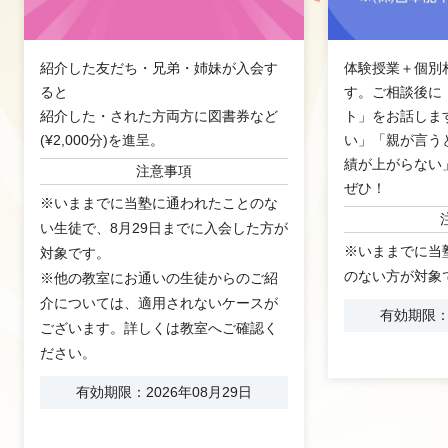
紹介した友だち・兄弟・姉妹が入会す
体験授業＋個別
ると
す。ご相談後に
紹介した・された方両方に図書券など
ト」をお話しま
(¥2,000分)を進呈。
い」「親が言う
績が上がらない
注意事項
ぜひ！
※いままでに当塾に通われたことのな
い生徒で、8月29日までに入会した方が
※いままでに当
対象です。
のない方が対象
※他の教室にお通いの生徒からのご紹
介については、適用されないケースが
有効期限：2
ございます。詳しくは教室へご確認く
ださい。
有効期限：2026年08月29日