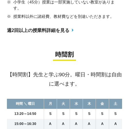
※
小学生（45分）授業は一部実施していない教室がありま
す。
※
授業料以外に諸経費、教材費などを別途いただきます。
週2回以上の授業料詳細を見る
時間割
【時間割】先生と学ぶ90分。曜日・時間割は自由
に選べます。
時間 ＼ 曜日
月
火
水
木
金
土
13:20～14:50
S
S
S
S
S
S
15:00～16:30
A
A
A
A
A
A