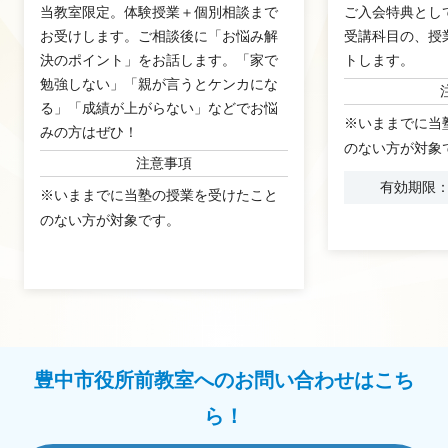
当教室限定。体験授業＋個別相談まで
ご入会特典とし
お受けします。ご相談後に「お悩み解
受講科目の、授
決のポイント」をお話します。「家で
トします。
勉強しない」「親が言うとケンカにな
る」「成績が上がらない」などでお悩
※いままでに当
みの方はぜひ！
のない方が対象
注意事項
有効期限：2
※いままでに当塾の授業を受けたこと
のない方が対象です。
豊中市役所前教室へのお問い合わせはこち
ら！