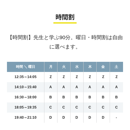
時間割
【時間割】先生と学ぶ90分。曜日・時間割は自由
に選べます。
時間 ＼ 曜日
月
火
水
木
金
土
12:35～14:05
Z
Z
Z
Z
Z
Z
14:10～15:40
A
A
A
A
A
A
16:30～18:00
B
B
B
B
B
B
18:05～19:35
C
C
C
C
C
C
19:40～21:10
D
D
D
D
D
-