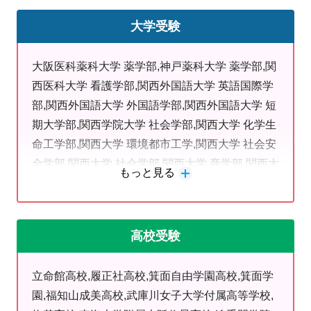
★
前日までの連絡で、別の日程に振替もOK
大学受験
★
テスト前には追加で通塾科目以外も通えます
★
内申点対策・検定対策・内部推薦対策など…様々な対
大阪医科薬科大学 薬学部,神戸薬科大学 薬学部,関
策も可能♪
西医科大学 看護学部,関西外国語大学 英語国際学
部,関西外国語大学 外国語学部,関西外国語大学 短
明光義塾豊中市役所前教室は
期大学部,関西学院大学 社会学部,関西大学 化学生
日々の教室でのコミュニケーションや面談を通して
命工学部,関西大学 環境都市工学,関西大学 社会安
生徒の現状を正しく把握し、得意を磨き・ニガテを克服
全学部,関西大学 社会学部,関西大学 商学部,関西大
できる教室づくりを心掛けております。
もっと見る
学 人間健康学部,関西大学 文学部,関西大学 法学
部,京都橘大学 発達教育学部,京都教育大学 教育学
当教室は、阪急岡町駅から徒歩7分、岡町商店街を抜け
部,京都女子大学 家政学部,京都女子大学 文学部,近
て、豊中市役所の向かい、交差点角のビル2階にござい
高校受験
畿大学 総合社会学部,近畿大学 経営学部,近畿大学
ます。
経済学部,近畿大学 情報学部,近畿大学 農学部,近畿
立命館高校,履正社高校,箕面自由学園高校,箕面学
大学 法学部,近畿大学 理工学部,甲南大学 法学部,
ただ今、お問い合わせが大変増えております。
園,福知山成美高校,武庫川女子大学付属高等学校,
森ノ宮医療大学 医療技術学部,摂南大学 看護学部,
最高のスタートを切れるよう、お早めにご相談くださ