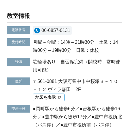
教室情報
電話番号
06-6857-0131
月曜～金曜：14時～21時30分 土曜：14
受付時間
時00分～19時30分 日曜：休校
駐輪場あり、自習席完備（開校時、常時使
設備
用可能）
〒561-0881 大阪府豊中市中桜塚３－１０
住所
－１２ ヴィラ森田 2F
地図を表示
●岡町駅から徒歩6分／●曽根駅から徒歩16
交通手段
分／●豊中駅から徒歩17分／●豊中市役所北
（バス停）／●豊中市役所前（バス停）