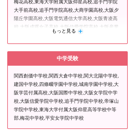
梅花高校,東海大学附属大阪仰星高校,追手門学院
摂南大学 農学部,摂南大学 法学部,摂南大学 理工学
い！
大手前高校,追手門学院高校,大商学園高校,大阪夕
部,千里金蘭大学 看護学部,大阪学院大学 外国語学
陽丘学園高校,大阪電気通信大学高校,大阪青凌高
部,大阪経済大学 経営学部,大阪経済大学 経済学部,
校,大阪成蹊女子高校,大阪信愛学院高校,大阪産業
大阪芸術大学 短期大学部,大阪公立大学 医学部,大
もっと見る
大学附属高校,大阪国際高校,大阪高校,大阪学院大
阪工業大学 ロボティクス＆デザイン工学部,大阪
学高校,早稲田大阪,宣真,青凌高校,星翔高校,常翔啓
工業大学 工学部,大阪工業大学 情報科学部,大阪産
光学園高校,常翔学園高校,薫英女学院,金光大阪高
業大学 システム工学部,大阪商業大学 経済学部,大
中学受験
校,京都共栄学園高校,京都外大西高校,関西大倉高
阪成蹊大学 経済学部,大阪電気通信大学 工学部,大
校,関西大学北陽高校,英真学園高校,大阪学院大学
手前大学 建築＆芸術学部,大和大学 社会学部,大和
関西創価中学校,関西大倉中学校,関大北陽中学校,
高等学校,YMCA学院高校
大学 政治経済学部,追手門学院大学 経営学部,追手
建国中学校,四條畷学園中学校,城南学園中学校,大
門学院大学 経済学部,追手門学院大学 文学部,追手
阪学芸付属高校,大阪国際中学校,大阪女学院中学
門学院大学 法学部,追手門学院大学 理工学部,武庫
校,大阪信愛学院中学校,追手門学院中学校,帝塚山
川女子大学 薬学部,立命館大学 食マネジメント学
学院中学校,東海大学付属大阪仰星高等学校中等
部,立命館大学 文学部,龍谷大学 経済学部,龍谷大学
部,梅花中学校,平安女学院中学校
先端理工学部,龍谷大学 文学部,佛教大学 教育学部