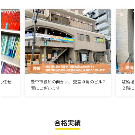
＜
体験授業も受付中
＞
【受付時間】
月曜～金曜：14時～21時30分
土曜：14時～20時
※日曜日は休校
無料体験授業の申込はこちらから。
▶
Instagramはこちら
お任せ
豊中市役所の向かい、交差点角のビル2
駐輪場
明光義塾 豊中市役所前教室ってどんな教室？
階にございます
２階に
★
小学1年生～高校3年生＋既卒生が通えます
★
１教科からでもOK
合格実績
★
小学生は45分授業もあります
★
曜日・時間は自由に選べます