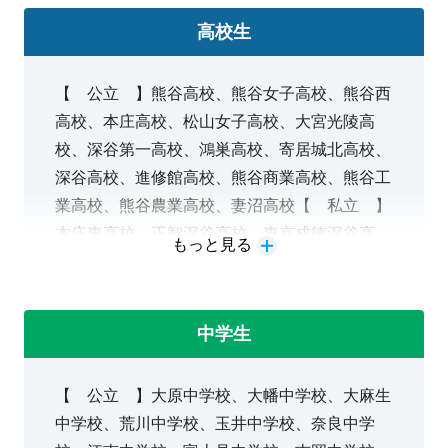
高校生
【 公立 】熊谷高校、熊谷女子高校、熊谷西
高校、本庄高校、松山女子高校、大宮光陵高
校、深谷第一高校、鴻巣高校、寄居城北高校、
深谷高校、進修館高校、熊谷商業高校、熊谷工
業高校、熊谷農業高校、妻沼高校【 私立 】
本庄東高校、正智深谷高校、東京成徳深谷高
もっと見る
校、東農大三高校、本庄第一高校
大学受験対策：一般選抜・学校推薦型選抜・総
中学生
合型選抜・AO
模試対策
【 公立 】大原中学校、大幡中学校、大麻生
中学校、荒川中学校、玉井中学校、奈良中学
定期テスト対策