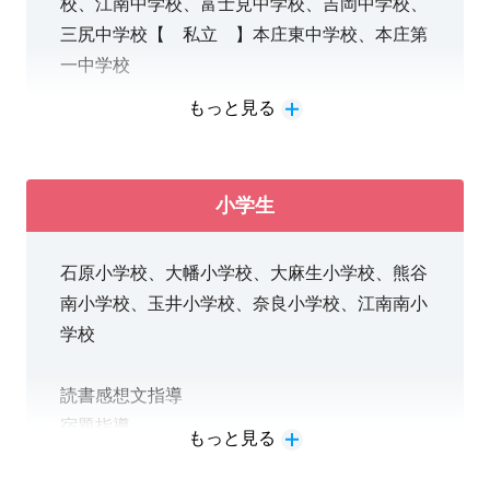
校、江南中学校、富士見中学校、吉岡中学校、
三尻中学校【 私立 】本庄東中学校、本庄第
英検対策
一中学校
進路相談
もっと見る
高校受験対策
定期テスト対策（５教科指導）
１教科から受講可
小学生
北辰対策
石原小学校、大幡小学校、大麻生小学校、熊谷
英検対策（１次・２次）
南小学校、玉井小学校、奈良小学校、江南南小
漢検対策
学校
数検対策
読書感想文指導
作文指導
宿題指導
もっと見る
理科・社会特別授業
１教科から受講可