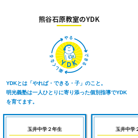
５教科指導可能（算数・国語・理科・社会・英
進路相談
語）
熊谷石原教室のYDK
プログラミング
漢検指導
数検指導
英検指導
中学校受検対策
YDKとは「やれば・できる・子」のこと。
首都模試対策
明光義塾は一人ひとりに寄り添った個別指導でYDK
を育てます。
進路相談
玉井中学２年生
玉井中学