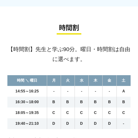
時間割
【時間割】先生と学ぶ90分。曜日・時間割は自由
に選べます。
時間 ＼ 曜日
月
火
水
木
金
土
14:55～16:25
-
-
-
-
-
A
16:30～18:00
B
B
B
B
B
B
18:05～19:35
C
C
C
C
C
C
19:40～21:10
D
D
D
D
D
-