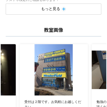
・勉強はしているけれど思うように成績が伸びない。
もっと見る
・部活動や習い事がせっかく軌道に乗ってきたのに勉強との
両立が難しい。
・勉強はもちろん、困った時に何でも相談できる、安心でき
教室画像
る場所が欲しい。
一人ひとりのニーズに合わせた個別指導の強みを活かし、教室
長・講師が一丸となり、楽しい学校生活が送れるよう全力でサ
ポートします。
お悩みの皆さんの「みちしるべ」となれればと思います。
■友人・兄弟姉妹紹介キャンペーン実施中！■
☆お友達と一緒だともっと頑張れる！☆
ご入会いただくと、紹介者・新規入会者の双方に以下の
うち希望の賞をプレゼント！
A賞 QUOカード B賞 図書カード C賞 JCBギフ
受付は２階です。お気軽にお越しくだ
勉強の
さい。
談くだ