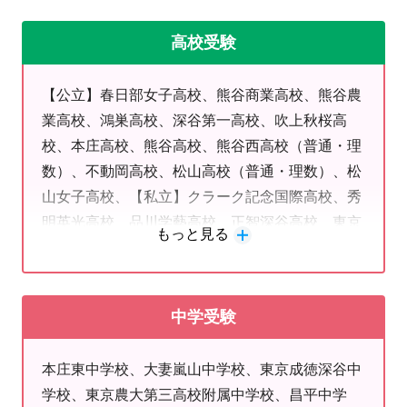
■フダンの勉強こそ、受験対策です
受験のコツ、それは…。「フダンの勉強をきちんとするこ
高校受験
と！」学校授業と定期テストの成績で通知表が決まり、そこか
ら内申点が出されます。１、２年の成績も内申点に含まれるの
【公立】春日部女子高校、熊谷商業高校、熊谷農
で、今すぐ準備を始めましょう。
業高校、鴻巣高校、深谷第一高校、吹上秋桜高
公立高校の次の学力検査は
２０２７年２月２５
日
の１回です。
校、本庄高校、熊谷高校、熊谷西高校（普通・理
本番で実力を出しきるために、夏は「基礎力up」、冬は「得点
数）、不動岡高校、松山高校（普通・理数）、松
力up」を目指した指導を行っていきます。
山女子高校、【私立】クラーク記念国際高校、秀
明英光高校、品川学藝高校、正智深谷高校、東京
もっと見る
成徳大学深谷高校、東京農業大学第三高校、星野
高校、本庄第一高校、本庄東高校、S高校
中学受験
本庄東中学校、大妻嵐山中学校、東京成徳深谷中
学校、東京農大第三高校附属中学校、昌平中学