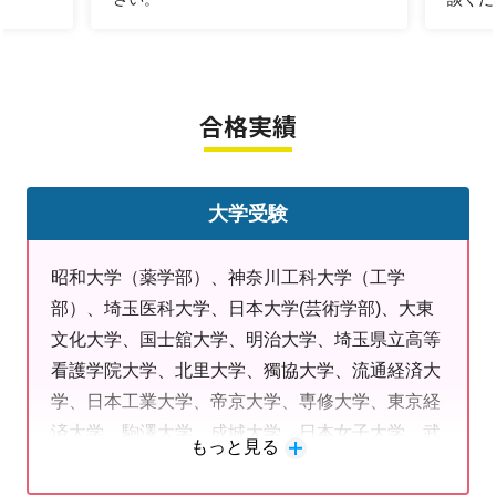
トカード
※友人・保護者様からの紹介によるお問い合わせの場
合、問い合わせフォーム欄「教室を知った理由」の「友
人・知人の紹介」をご選択ください。
合格実績
選択がない場合、教室キャンペーン適用外になります。
あらかじめご了承ください。
大学受験
■こんな学習の不安を明光義塾で解決しませんか？
・学校の授業についていけない
昭和大学（薬学部）、神奈川工科大学（工学
・どうやって勉強したらよいかわからない
部）、埼玉医科大学、日本大学(芸術学部)、大東
・自分なりに頑張っているが成果が出ない
文化大学、国士舘大学、明治大学、埼玉県立高等
・入試情報を知りたい
看護学院大学、北里大学、獨協大学、流通経済大
・北辰テスト、各種検定を受けたい
学、日本工業大学、帝京大学、専修大学、東京経
済大学、駒澤大学、成城大学、日本女子大学、武
もっと見る
蔵大学、東京農業大学、東京工科大学、玉川大
学、文教大学、ヤマザキ動物看護大学