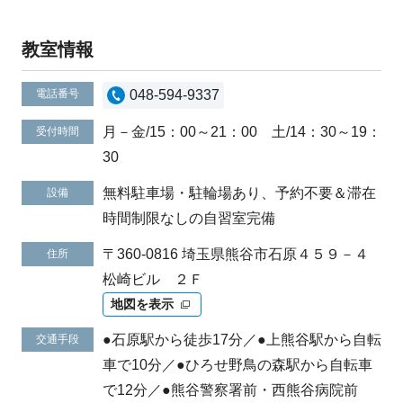
教室情報
電話番号
048-594-9337
月－金/15：00～21：00 土/14：30～19：
受付時間
30
無料駐車場・駐輪場あり、予約不要＆滞在
設備
時間制限なしの自習室完備
〒360-0816 埼玉県熊谷市石原４５９－４
住所
松崎ビル ２Ｆ
地図を表示
●石原駅から徒歩17分／●上熊谷駅から自転
交通手段
車で10分／●ひろせ野鳥の森駅から自転車
で12分／●熊谷警察署前・西熊谷病院前