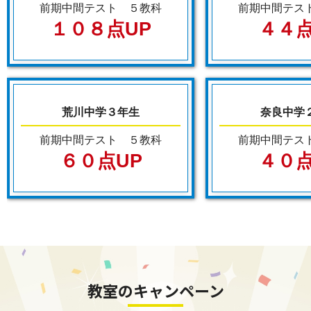
前期中間テスト ５教科
前期中間テス
１０８点UP
４４点
荒川中学３年生
奈良中学
前期中間テスト ５教科
前期中間テス
６０点UP
４０点
教室のキャンペーン