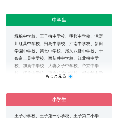
高校、足立高校、足立西高校、足立新田高校、
⇒
詳細は コチラ から
赤羽北桜高校、芝商業高校な
ど
中学生
＜私立
・中学生
→定期テスト対策、高校受験対策、私立
＞
生テスト対策、検定対策など
堀船中学校、王子桜中学校、明桜中学校、滝野
淑徳巣鴨高校、中
・高校生
→共通テスト対策、国公立２次対策、私
川紅葉中学校、飛鳥中学校、江南中学校、新田
央大付属高校、目黒日大高校、中央大付属杉並
立一般受験対策、定期テスト対策、推薦入試対
学園中学校、第七中学校、尾久八幡中学校、十
高校、順天高校、東京成徳高校、帝京高校、桜
策、小論文対策、映像授業など
条富士見中学校、西新井中学校、江北桜中学
丘高校、郁文館高校、豊島学院高校、成城高
校、加賀中学校、大妻女子中学校、帝京中学
校、岩倉高校、保善高校、京華高校、駿台学園
校、桜丘中学校、東京成徳中学校、郁文館中学
高校、日大豊山高校、日大豊山女子高校など
お試し無料体験授業実施中です
もっと見る
校、順天中学校、日大豊山中学校、日大豊山女
教室見学を兼ねて体験授業へ♪ 授業の雰囲気・教
子中学校、淑徳巣鴨中学校、十文字中学校、駿
内申点対策、推薦入試対策、小論文対策から一
室の雰囲気を☆
台学園中学校、サレジアン国際中学校など
般大学受験対策、共通テスト対策や国公立二次
小学生
試験対策まで、一人一人に合わせて対策が可能
志望校別対策、テスト対策、私立生内部進学対
です。推薦試験対策と大学一般受験の両方の対
王子小学校、王子第一小学校、王子第二小学
策や高校受験対策まで一人一人に対策していき