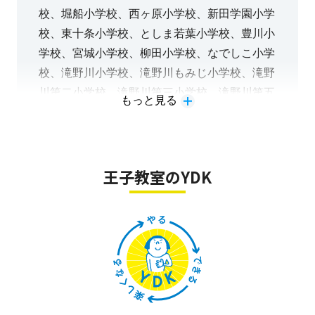
策が可能なのが利点です。
校、堀船小学校、西ヶ原小学校、新田学園小学
ます。
校、東十条小学校、としま若葉小学校、豊川小
学校、宮城小学校、柳田小学校、なでしこ小学
校、滝野川小学校、滝野川もみじ小学校、滝野
川第二小学校、滝野川第三小学校、滝野川第五
もっと見る
小学校、都の北学園など
学校フォローから先取り学習、中学受験対策、
集団塾フォロー、検定対策、中学進学準備まで
王子教室のYDK
対応。
テキストは難易度別にお子様一人一人に合わせ
て選択できますので、簡単すぎる・・・難しす
ぎる！ということがなくご安心いただけます。