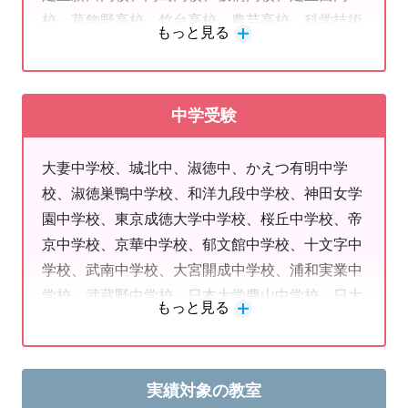
受験合格、成績UP、学力Upへのお問合わせ・ご入会が増えて
校、葛飾野高校、竹台高校、農芸高校、科学技術
もっと見る
います☆
高校、赤羽北桜高校、小台橋高校な
ど
曜日や時間帯もお選びいただけます。お振替も承りますのでご
<私立＞淑徳巣鴨高
中学受験
安心いただけます。
校、順天高校、城北高校、東京成徳大学高校、東
海大高輪台高校、帝京大学系属高校、桜丘高校、
６５名以上の講師の中から相性も考慮してお選びいただけます♪
大妻中学校、城北中、淑徳中、かえつ有明中学
明治学院高校、豊島学院高校、豊南高校、神田女
校、淑徳巣鴨中学校、和洋九段中学校、神田女学
一人一人の将来の選択肢を広げるために。
学園高校、上野学園高校、保善高校、郁文館高
園中学校、東京成徳大学中学校、桜丘中学校、帝
校、成立学園高校、上野学園高校、岩倉高校、昭
中学受験・高校受験・大学受験と多くの合格が☆
京中学校、京華中学校、郁文館中学校、十文字中
和鉄道高校、京華女子高校、京華商業高校、武蔵
学校、武南中学校、大宮開成中学校、浦和実業中
野高校、創価高校など
学校、武蔵野中学校、日本大学豊山中学校、日大
もっと見る
。
教室見学や体験授業も好評受付中
です
豊山女子中学校、成立学園中学校、駿台学園中学
校、サレジアン国際中学校、文京学院大学女子中
曜日や時間帯・科目をお選びいただけます☆
学校など
実績対象の教室
まずは教室までご相談ください！ ご自宅で使用できる無料の学