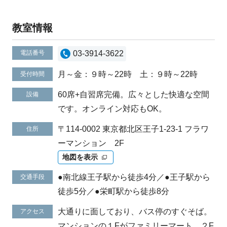
教室情報
電話番号
03-3914-3622
月～金：９時～22時 土：９時～22時
受付時間
60席+自習席完備。広々とした快適な空間
設備
です。オンライン対応もOK。
〒114-0002 東京都北区王子1-23-1 フラワ
住所
ーマンション 2F
地図を表示
●南北線王子駅から徒歩4分／●王子駅から
交通手段
徒歩5分／●栄町駅から徒歩8分
大通りに面しており、バス停のすぐそば。
アクセス
マンションの１Fがファミリーマート。２F