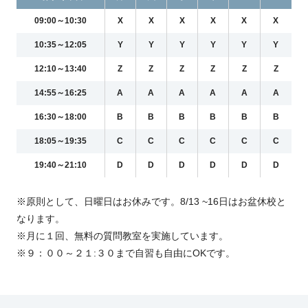
09:00～10:30
X
X
X
X
X
X
10:35～12:05
Y
Y
Y
Y
Y
Y
12:10～13:40
Z
Z
Z
Z
Z
Z
14:55～16:25
A
A
A
A
A
A
16:30～18:00
B
B
B
B
B
B
18:05～19:35
C
C
C
C
C
C
19:40～21:10
D
D
D
D
D
D
※原則として、日曜日はお休みです。8/13 ~16日はお盆休校と
なります。
※月に１回、無料の質問教室を実施しています。
※９：００～２１:３０まで自習も自由にOKです。