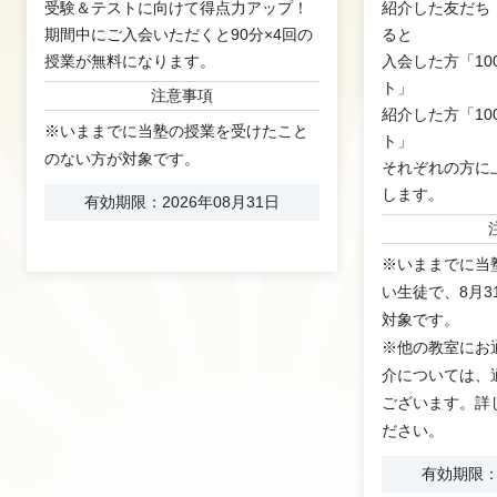
受験＆テストに向けて得点力アップ！
紹介した友だち
期間中にご入会いただくと90分×4回の
ると
授業が無料になります。
入会した方「10
ト」
注意事項
紹介した方「10
※いままでに当塾の授業を受けたこと
ト」
のない方が対象です。
それぞれの方に
します。
有効期限：2026年08月31日
※いままでに当
い生徒で、8月
対象です。
※他の教室にお
介については、
ございます。詳
ださい。
有効期限：2