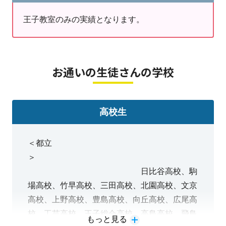
習アプリも。
王子教室のみの実績となります。
6歳～既卒生まで幅広くご通塾いただいております。
８/１（土）～１２
（水）まで教室見学会実施♪教室の雰囲気や
お通いの生徒さんの学校
授業の様子を体感ください♪
＝＝＝＝＝＝＝＝＝＝＝＝＝＝＝＝＝＝＝＝＝＝
＝＝
高校生
＜都立
☆対策コースのご案内☆（6歳～既卒生対象）
＞
・小学生
→45分コース、中学受験コース、学力・
日比谷高校、駒
成績向上コース、文章題・図形対策コース、小学
場高校、竹早高校、三田高校、北園高校、文京
生英語コース、中学準備コース、集団塾のフォロ
高校、上野高校、豊島高校、向丘高校、広尾高
ーコースなど
校、工芸高校、王子総合高校、高島高校、飛鳥
もっと見る
●りんご塾(算数思考力特化コース)NEW！