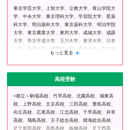
夏期講習についてのお問合せ・ご相談もお気軽に
東京学芸大学、上智大学、立教大学、青山学院大
学、中央大学、東京理科大学、学習院大学、星薬
☆
科大学、明治薬科大学、東京薬科大学、明治学院
--------------------------------------------------
大学、東京農業大学、東邦大学、成城大学、成蹊
-------
大学、帝京平成大学、玉川大学、東洋大学、日本
大学、駒澤大学、國學院大學、専修大学、東京家
もっと見る
個別対応ですので私立生も多く通塾中です。
政大学、帝京大学、大東文化大学、亜細亜大学、
東京都市大学、大正大学、拓殖大学、獨協大学、
☆自習席合わせて７０席以上☆曜日・お好きな時間帯を選べま
東京国際大学、神田外国語大学、東京未来大学、
高校受験
す☆
東京国際工科専門職大学など
まずは教室見学・体験授業で教室の
<都立＞駒場高校、竹早高校、北園高校、城東高
雰囲気を♪
校、上野高校、文京高校、三田高校、豊島高校、
向丘高校、広尾高校、江北高校、千早高校、井草
高校、飛鳥高校、王子総合高校、晴海総合高校、
足立新田高校、高島高校、板橋高校、足立西高