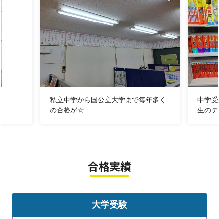
復習＆先取りで９月から成績Up！
＜８月のキャンペーン＞
①４回分授業無料
４回分の授業が無料に♪
②お試し無料体験授業
教室見学を兼ねて雰囲気
私立中学から国公立大学まで毎年多く
中学受
を
の合格が☆
生のテ
③紹介キャンペーン
1000円分のPayPayなどを
それぞれの方に♪
合格実績
④8/23（日）質問教室＜無料＞
10:00~15:30分
からないものを何でもクリアーに
大学受験