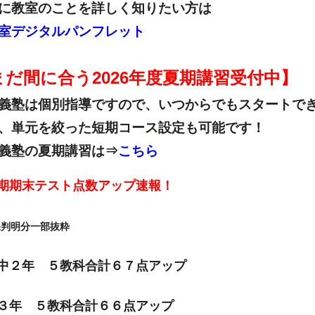
に教室のことを詳しく知りたい方は
室デジタルパンフレット
まだ間に合う2026年度夏期講習受付中】
義塾は個別指導ですので、いつからでもスタートで
、単元を絞った短期コース設定も可能です！
義塾の夏期講習は⇒
こちら
期期末テスト点数アップ速報！
果判明分一部抜粋
中２年 ５教科合計６７点アップ
３年 ５教科合計６６点アップ