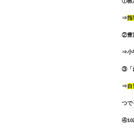
①教
⇒
指
②豊
⇒小
③「
⇒
自
つで
④1