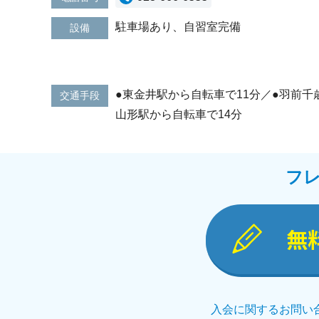
駐車場あり、自習室完備
設備
●東金井駅から自転車で11分／●羽前千
交通手段
山形駅から自転車で14分
フ
無
入会に関するお問い