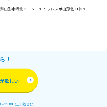
5 山形県山形市嶋北２－５－１７ フレスポ山形北 Ｄ棟１
ら！
が欲しい
0～21:00（土日祝含む）