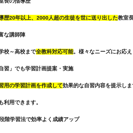
室長の指導歴
導歴20年以上、2000人超の生徒を世に送り出した
教室
富な講師陣
学校～高校まで
全教科対応可能
。様々なニーズにお応え
自習」でも学習計画提案・実施
習用の学習計画を作成して
効果的な自習内容を提示しま
も利用できます。
0段階学習法で効率よく成績アップ