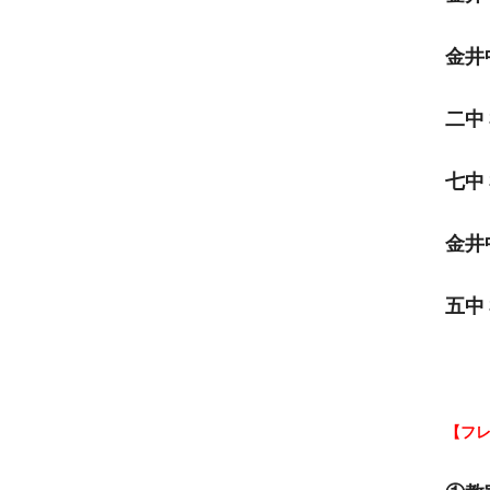
金井
二中
七中
金井
五中
【フ