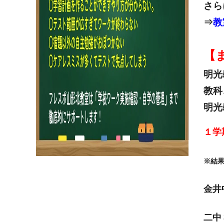
さら
⇒
教
【
明光
教科
明光
１学
※結
金井
二中