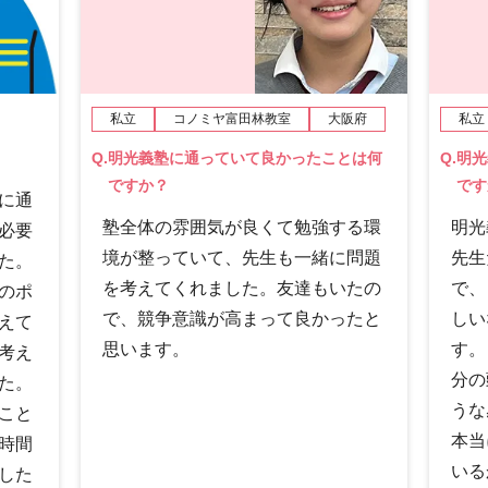
私立
コノミヤ富田林教室
大阪府
私立
Q.
明光義塾に通っていて良かったことは何
Q.
明光
ですか？
です
に通
塾全体の雰囲気が良くて勉強する環
明光
必要
境が整っていて、先生も一緒に問題
先生
た。
を考えてくれました。友達もいたの
で、
のポ
で、競争意識が高まって良かったと
しい
えて
思います。
す。
考え
分の
た。
うな
こと
本当
時間
いる
した