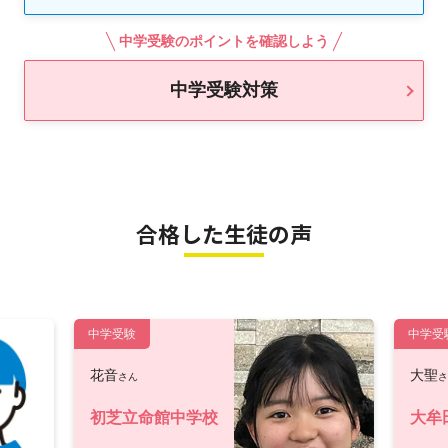
中学受験のポイントを確認しよう
中学受験対策
合格した生徒の声
中学受験
中学受
花音
大聖
さん
さ
初芝立命館中学校
大牟