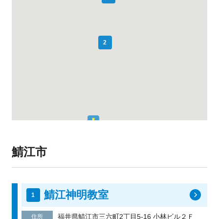
2
鯖江市
鯖江神明教室
福井県鯖江市三六町2丁目5-16 小林ビル２Ｆ
住所