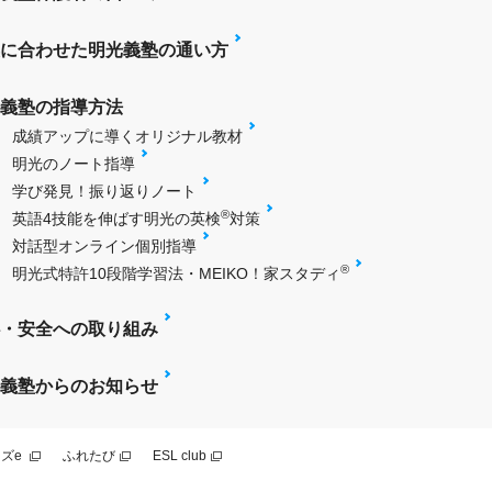
に合わせた明光義塾の通い方
義塾の指導方法
成績アップに導くオリジナル教材
明光のノート指導
学び発見！振り返りノート
®
英語4技能を伸ばす明光の英検
対策
対話型オンライン個別指導
®
明光式特許10段階学習法・MEIKO！家スタディ
・安全への取り組み
義塾からのお知らせ
ズe
ふれたび
ESL club