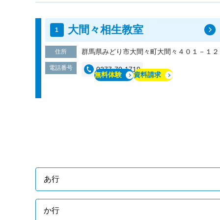
大間々相生教室
群馬県みどり市大間々町大間々４０１－１２
住所
電話番号
0277-70-1719
無料体験
資料請求
あ行
か行