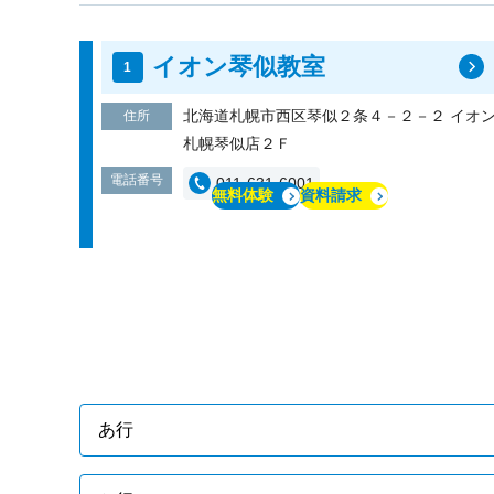
イオン琴似教室
北海道札幌市西区琴似２条４－２－２ イオ
住所
札幌琴似店２Ｆ
電話番号
011-631-6001
無料体験
資料請求
あ行