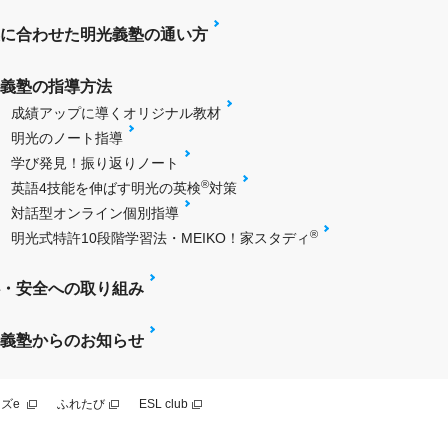
に合わせた明光義塾の通い方
義塾の指導方法
成績アップに導くオリジナル教材
明光のノート指導
学び発見！振り返りノート
®
英語4技能を伸ばす明光の英検
対策
対話型オンライン個別指導
®
明光式特許10段階学習法・MEIKO！家スタディ
・安全への取り組み
義塾からのお知らせ
ズe
ふれたび
ESL club